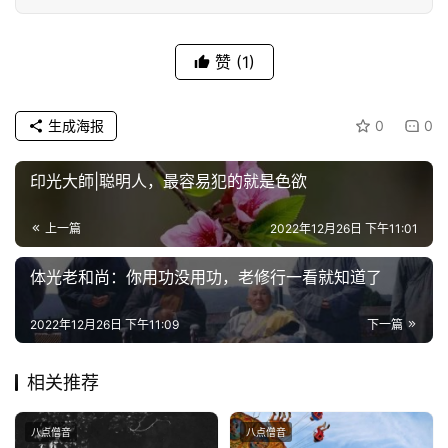
专
题
赞
(1)
公
益
生成海报
0
0
慈
善
印光大師|聪明人，最容易犯的就是色欲
佛
上一篇
2022年12月26日 下午11:01
教
人
体光老和尚：你用功没用功，老修行一看就知道了
登录
注册
物
2022年12月26日 下午11:09
下一篇
寺
院
相关推荐
巡
礼
八点僧音
八点僧音