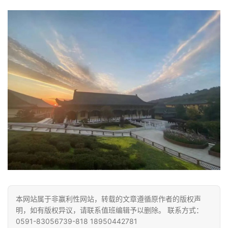
资
讯
八
点
僧
音
高
僧
访
谈
心
乐
菩
本网站属于非赢利性网站，转载的文章遵循原作者的版权声
提
明，如有版权异议，请联系值班编辑予以删除。 联系方式：
0591-83056739-818 18950442781