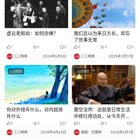
视
频
虚云老和尚：​如何念佛​？
我们总以为来日方长，却忘
纪
了世事无常
录
1
0
0
0
0
0
三三两两
2024年5月5日
三三两两
2025年2月17日
佛
教
八点僧音
八点僧音
艺
术
政
策
你对外排斥什么，对内就排
惠空法师：这就是日常生活
法
斥什么
中修行用功处，从今天开
规
始，十年八年就会有成绩
0
0
0
5
0
0
三三两两
2026年4月24日
编辑：庄雅婷
2024年5月7日
免