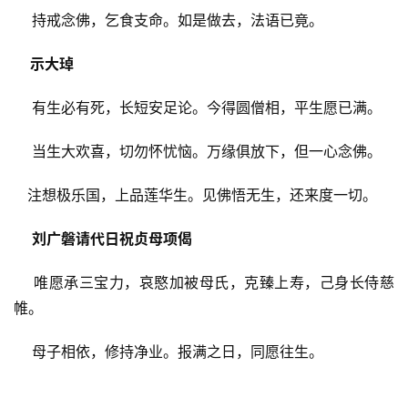
持戒念佛，乞食支命。如是做去，法语已竟。
示大琸
有生必有死，长短安足论。今得圆僧相，平生愿已满。
当生大欢喜，切勿怀忧恼。万缘俱放下，但一心念佛。
注想极乐国，上品莲华生。见佛悟无生，还来度一切。
刘广磐请代日祝贞母项偈
唯愿承三宝力，哀愍加被母氏，克臻上寿，己身长侍慈
帷。
母子相依，修持净业。报满之日，同愿往生。