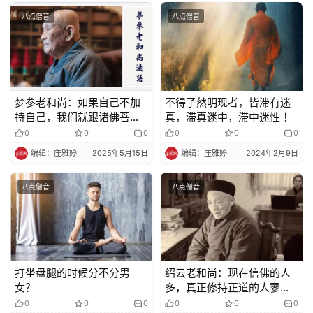
责
八点僧音
八点僧音
声
明
梦参老和尚：如果自己不加
不得了然明现者，皆滞有迷
持自己，我们就跟诸佛菩萨
真，滞真迷中，滞中迷性 ！
沟通不了
0
0
0
0
0
0
编辑：庄雅婷
2025年5月15日
编辑：庄雅婷
2024年2月9日
八点僧音
八点僧音
打坐盘腿的时候分不分男
绍云老和尚：现在信佛的人
女？
多，真正修持正道的人寥寥
无几！为什么呢？
0
0
0
0
0
0