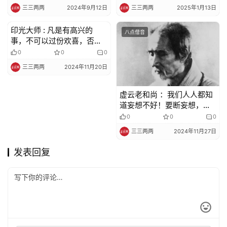
三三两两
2024年9月12日
三三两两
2025年1月13日
印光大师 : 凡是有高兴的
八点僧音
八点僧音
事，不可以过份欢喜，否则
必著欢喜魔
0
0
0
三三两两
2024年11月20日
虚云老和尚 ：我们人人都知
道妄想不好！要断妄想，但
又明知故犯，仍然打妄想
0
0
0
三三两两
2024年11月27日
发表回复