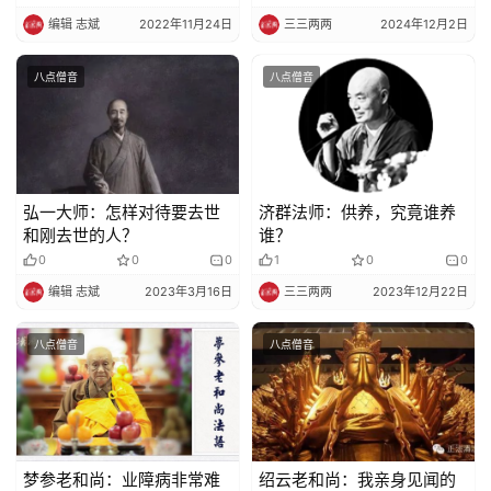
编辑 志斌
2022年11月24日
三三两两
2024年12月2日
八点僧音
八点僧音
弘一大师：怎样对待要去世
济群法师：供养，究竟谁养
和刚去世的人？
谁？
0
0
0
1
0
0
编辑 志斌
2023年3月16日
三三两两
2023年12月22日
八点僧音
八点僧音
梦参老和尚：业障病非常难
绍云老和尚：我亲身见闻的