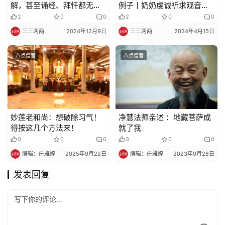
解，甚至诵经、拜忏都无
例子丨奶奶虔诚祈求观音菩
效，怎么办
萨找回。。。
2
0
0
2
0
0
三三两两
2024年12月9日
三三两两
2024年4月15日
八点僧音
八点僧音
妙莲老和尚：想破除习气！
净慧法师亲述 ：地藏菩萨成
得按这几个方法来！
就了我
0
0
0
3
0
0
编辑：庄雅婷
2025年9月22日
编辑：庄雅婷
2023年9月28日
发表回复