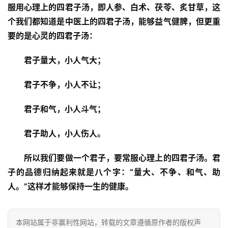
高
服用心理上的四君子汤，即人参、白术、茯苓、炙甘草，这
僧
个我们都知道是中医上的四君子汤，能够益气健脾，但更重
访
要的是心灵的四君子汤：
谈
　　君子量大，小人气大；
心
乐
　　君子不争，小人不让；
菩
提
　　君子和气，小人斗气；
　　君子助人，小人伤人。
专
题
　所以我们要做一个君子，要常服心理上的四君子汤。君
子的品德归纳起来就是八个字：“量大、不争、和气、助
公
人。”这样才能够保持一生的健康。
益
慈
善
本网站属于非赢利性网站，转载的文章遵循原作者的版权声