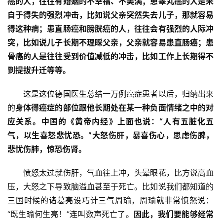
癌的人，往往有婚姻的不幸福、不美满；患睾丸癌的人是来
自于得失的强烈冲击，比如说父亲突然失去儿子，那就容易
得这种病；患直肠癌和膀胱癌的人，往往会有强烈的人际冲
突，比如说儿子长期不理睬父亲，父亲就容易患直肠癌；患
骨癌的人是往往受到价值减低的冲击，比如工作上长期得不
到提拔升迁等等。
　　这是这位德国医生总结一万例癌症患者以后，归纳出来
的
身体得癌症的部位跟他长期处在某一种负面情绪之中的对
应关系。中国的《黄帝内经》上面也说：“人有五脏化五
资
气，以生喜怒悲忧恐。”大怒伤肝，暴喜伤心，思虑伤脾，
讯
悲忧伤肺，惊恐伤肾。
八
　　愤怒太过就伤肝，气血往上冲，头晕眼花，比方说高血
点
压，大怒之下导致脑溢血甚至于死亡。比如说我们都知道的
僧
音
三国时候的诸葛亮设巧计三气周瑜，周瑜就非常愤怒说：
“既生瑜何生亮！”连叫数声死亡了。
因此，我们要能够经常