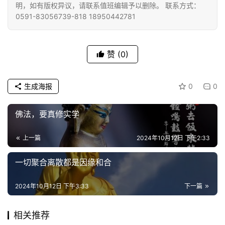
明，如有版权异议，请联系值班编辑予以删除。 联系方式：
佛
0591-83056739-818 18950442781
教
人
登录
注册
物
赞
(0)
寺
生成海报
0
0
院
巡
礼
佛法，要真修实学
上一篇
2024年10月12日 下午2:33
视
频
一切聚合离散都是因缘和合
纪
2024年10月12日 下午3:33
下一篇
录
相关推荐
佛