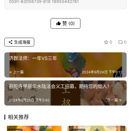
0591-83056739-818 18950442781
专
题
赞
(0)
公
益
生成海报
0
0
慈
善
济群法师：一年VS三年
佛
上一篇
2024年9月24日 下午6:12
教
人
登录
注册
普陀寺甲辰年水陆法会义工招募，期待您的加入！
物
2024年9月25日 下午2:40
下一篇
寺
院
相关推荐
巡
礼