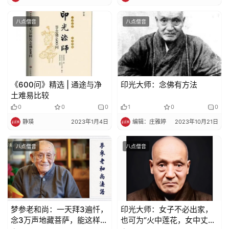
责
声
八点僧音
八点僧音
明
《600问》精选 | 通途与净
印光大师：念佛有方法
土难易比较
0
0
0
1
0
0
静瑛
2023年1月4日
编辑：庄雅婷
2023年10月21日
八点僧音
八点僧音
梦参老和尚：一天拜3遍忏，
印光大师：女子不必出家，
念3万声地藏菩萨，能这样
也可为“火中莲花，女中丈