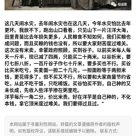
资
讯
这几天闹水灾，去年闹水灾也在这几天，今年水灾怕比去年
八
更坏。我放不下，跑出山口看看，只见山下一片汪洋大海，
点
田里青苗比去年损失更多，人民粮食不知如何，我们买粮也
僧
成问题，而且买粮的钱也没有，所以要大家刻苦度过难关。
音
这次没有米卖，幸蒙政府照顾，买到谷子。以前买米每人每
天一斤半，现已减了四两，只能买二十两米。以谷折米，要
打七折八折，一百斤谷子作七十斤米，要多买也不行。买谷
高
比买米吃亏，买麦面一担二十几元，一担面粉等于两担米
僧
钱，更花得多了，但不买又不行，所以要和大家商量节约省
访
吃，从此不吃干饭，只吃稀饭。买谷怕买不到，自己种的又
谈
未长成，先收入些洋芋掺在粥里吃。
洋芋每斤一角二分，价比米贵。好在洋芋是自己种的，不化
本钱，拿它顶米度过难关。我们要得过且过。”
心
乐
菩
本网站属于非赢利性网站，转载的文章遵循原作者的版权声
提
明，如有版权异议，请联系值班编辑予以删除。 联系方式：