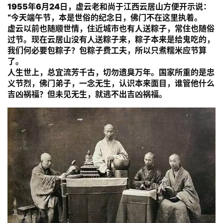
1955年6月24日，虚云老和尚于江西云居山方便开示说：
“今天端午节，本是世俗的纪念日，佛门不在这里执着。
虚云以前也随顺世情，住近城市也有人送粽子，常住也随俗
过节。现在云居山没有人送粽子来，粽子本来是给鬼吃的，
我们何必要包粽子？包粽子费工夫，所以只煮糯米应节算
了。
人生世上，总宜流芳千古，切勿遗臭万年。国家所重的是忠
义节烈，佛门弟子，一念无生，认识本来面目，谁管他什么
吉凶祸福？但未见无生，就逃不出吉凶祸福。