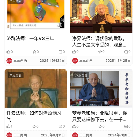
八点僧音
八点僧音
视
频
纪
济群法师：一年VS三年
净界法师：调伏你的爱取，
录
人生不是来享受的，观念得
改一改
0
0
0
0
0
0
佛
三三两两
2024年9月24日
三三两两
2025年8月25日
教
艺
八点僧音
八点僧音
术
政
策
法
忏云法师：如何对治烦恼习
梦参老和尚：业障很重，你
规
气
只要这样修下去，在一千日
绝对清净
1
0
0
0
0
0
免
三三两两
2025年8月11日
三三两两
2024年7月8日