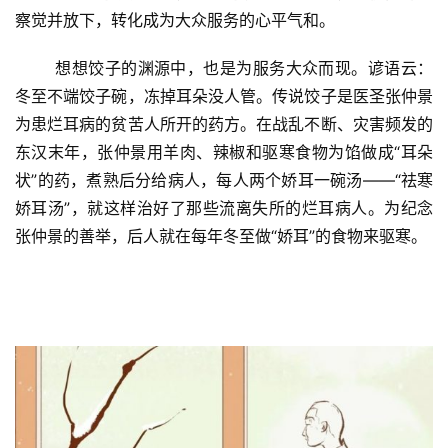
察觉并放下，转化成为大众服务的心平气和。
	想想饺子的渊源中，也是为服务大众而现。谚语云：
冬至不端饺子碗，冻掉耳朵没人管。传说饺子是医圣张仲景
为患烂耳病的贫苦人所开的药方。在战乱不断、灾害频发的
东汉末年，张仲景用羊肉、辣椒和驱寒食物为馅做成“耳朵
状”的药，煮熟后分给病人，每人两个娇耳一碗汤——“祛寒
娇耳汤”，就这样治好了那些流离失所的烂耳病人。为纪念
张仲景的善举，后人就在每年冬至做“娇耳”的食物来驱寒。