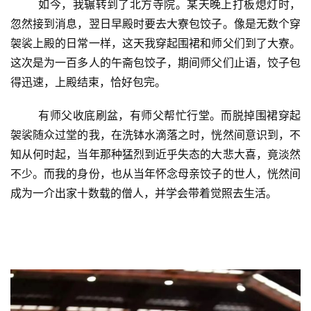
	如今，我辗转到了北方寺院。某天晚上打板熄灯时，
忽然接到消息，翌日早殿时要去大寮包饺子。像是无数个穿
袈裟上殿的日常一样，这天我穿起围裙和师父们到了大寮。
这次是为一百多人的午斋包饺子，期间师父们止语，饺子包
得迅速，上殿结束，恰好包完。
	有师父收底刷盆，有师父帮忙行堂。而脱掉围裙穿起
袈裟随众过堂的我，在洗钵水滴落之时，恍然间意识到，不
知从何时起，当年那种猛烈到近乎失态的大悲大喜，竟淡然
不少。而我的身份，也从当年怀念母亲饺子的世人，恍然间
成为一介出家十数载的僧人，并学会带着觉照去生活。