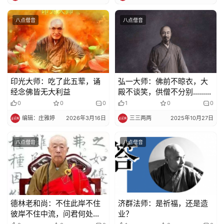
八点僧音
八点僧音
印光大师：吃了此五荤，诵
弘一大师：佛前不晾衣，大
经念佛皆无大利益
殿不谈笑，供僧不分别……做
到这些，才称得上恭敬三宝
0
0
0
1
0
0
编辑：庄雅婷
2026年3月16日
三三两两
2025年10月27日
八点僧音
八点僧音
德林老和尚：不住此岸不住
济群法师：是祈福，还是造
彼岸不住中流，问君何处安
业？