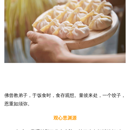
录
佛
教
艺
术
政
策
法
规
免
佛曾教弟子，于饭食时，食存观想。量彼来处，一个饺子，
责
恩重如须弥。
声
明
观心思渊源