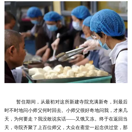
僧
音
高
僧
访
谈
心
乐
菩
提
专
暂住期间，从最初对这所新建寺院充满新奇，到最后
题
时不时地问小师父何时回去。小师父很好奇地问我，才来几
天，为何要走？我没敢说实话——又饿又冻。终于在返回当
公
天，寺院齐聚了上百位师父，大众在斋堂一起念供过堂，那
益