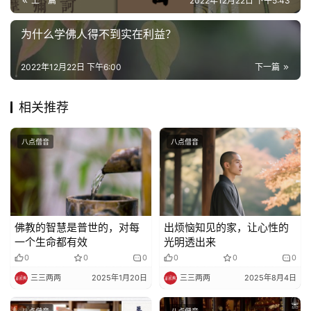
上一篇
2022年12月22日 下午5:43
为什么学佛人得不到实在利益？
2022年12月22日 下午6:00
下一篇
相关推荐
八点僧音
八点僧音
佛教的智慧是普世的，对每
出烦恼知见的家，让心性的
一个生命都有效
光明透出来
0
0
0
0
0
0
三三两两
2025年1月20日
三三两两
2025年8月4日
八点僧音
八点僧音