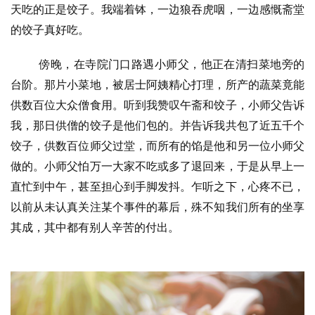
天吃的正是饺子。我端着钵，一边狼吞虎咽，一边感慨斋堂
慈
善
的饺子真好吃。
傍晚，在寺院门口路遇小师父，他正在清扫菜地旁的
佛
教
台阶。那片小菜地，被居士阿姨精心打理，所产的蔬菜竟能
人
供数百位大众僧食用。听到我赞叹午斋和饺子，小师父告诉
登录
注册
物
我，那日供僧的饺子是他们包的。并告诉我共包了近五千个
饺子，供数百位师父过堂，而所有的馅是他和另一位小师父
寺
做的。小师父怕万一大家不吃或多了退回来，于是从早上一
院
直忙到中午，甚至担心到手脚发抖。乍听之下，心疼不已，
巡
礼
以前从未认真关注某个事件的幕后，殊不知我们所有的坐享
其成，其中都有别人辛苦的付出。
视
频
纪