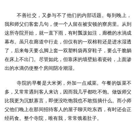
不善社交，又参与不了他们的内部话题。每到晚上，
我和师父们客套几句，便一个人留在被安顿的寮房里。从到
这所寺院开始，就一直下雨，有时瓢泼如注，廊檐的水淌成
幕布。虽只在廊道中行走，但仅有的一双棉鞋还是进水湿透
了，后来每天要么脚上套一双塑料袋再穿鞋子，要么干脆躺
在床上不出门。尽管如此，但靠床的墙壁贴着瓷砖，上面渗
出的水滴仍使整个房间阴冷潮湿。
寺院的早餐是大米粥，外加一点咸菜。午餐的饭菜不
多，又常常遇到客人来访，因而我几乎都吃不饱。做饭师父
资
比我更为沉默寡言，即便没吃饱我也不敢指摘什么。而小师
讯
父他们晚上在那间招待客人的屋子聊天吃东西，有时还会正
经药食。整个寺院，唯有我，常常饿着肚子。
八
点