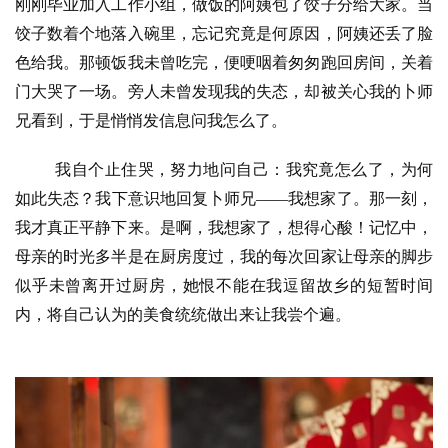
刚刚毕业加入工作小组，做饭的阿姨包了饺子分给大家。当
饺子数着个地落入碗里，忘记究竟是何原因，阿姨还丢了脸
色给我。那顿饭我未曾吃完，便哽咽着匆匆跑回房间，关着
门大哭了一场。旁人未曾发现我的失态，却被关心我的卜师
兄看到，于是悄悄发信息问我怎么了。
我自个止住哭，努力地问自己：我究竟怎么了，为何
如此失态？我下意识地回复卜师兄——我想家了。那一刻，
我才真正平静下来。是啊，我想家了，想得心酸！记忆中，
母亲的时光多半是在厨房度过，我的每次回家让母亲的脚步
似乎未曾离开过厨房，她恨不能在我逗留故乡的短暂时间
内，将自己认为的美食统统做出来让我尝个遍。