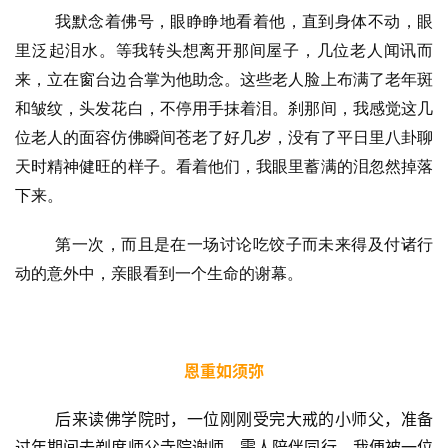
我默念着佛号，眼睁睁地看着他，直到身体不动，眼
里泛起泪水。等我转头想离开那间屋子，几位老人闻讯而
来，立在窗台边合掌为他助念。这些老人脸上布满了老年斑
和皱纹，头发花白，不停用手抹着泪。刹那间，我感觉这几
位老人的面容仿佛瞬间苍老了好几岁，没有了平日里八卦聊
天时精神健旺的样子。看着他们，我眼里蓄满的泪忽然掉落
下来。
第一次，而且是在一场讨论吃饺子而未来得及付诸行
动的意外中，亲眼看到一个生命的谢幕。
恩重如须弥
	后来读佛学院时，一位刚刚受完大戒的小师父，准备
过年期间去剃度师父寺院谢师，需人陪伴同行，我便被一位