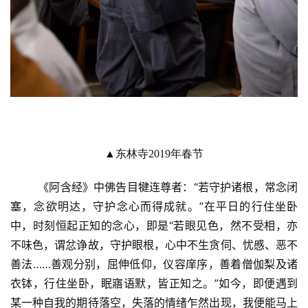
▲东林寺2019年春节
	《阿含经》中佛告目犍连尊者：“若守护诸根，常念闭
塞，念欲明达，守护念心而得成就。”在平日的行住坐卧
中，时刻恒起正知的念心，即是“若眼见色，然不受相，亦
不味色，谓忿诤故，守护眼根，心中不生贪伺、忧慼、恶不
善法……善观分别，屈伸低仰，仪容庠序，善着僧伽梨及诸
衣钵，行住坐卧，眠寤语默，皆正知之。”如今，即便遇到
某一种自我的期待落空，失落的情绪乍然出现，我便能马上