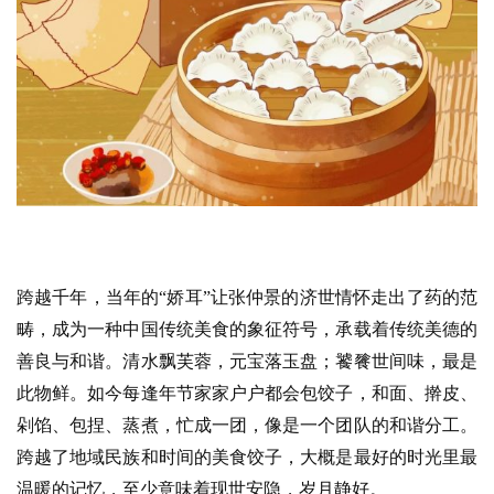
跨越千年，当年的“娇耳”让张仲景的济世情怀走出了药的范
畴，成为一种中国传统美食的象征符号，承载着传统美德的
善良与和谐。清水飘芙蓉，元宝落玉盘；饕餮世间味，最是
此物鲜。如今每逢年节家家户户都会包饺子，和面、擀皮、
剁馅、包捏、蒸煮，忙成一团，像是一个团队的和谐分工。
跨越了地域民族和时间的美食饺子，大概是最好的时光里最
温暖的记忆，至少意味着现世安隐，岁月静好。