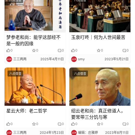
梦参老和尚：能学这部经不
玉泉叮咚｜何为人世间最苦
是一般的因缘
0
0
0
0
0
0
三三两两
2025年4月11日
smy
2023年5月21日
八点僧音
八点僧音
星云大师：老二哲学
绍云老和尚：真正修道人，
要常带三分饥与寒
0
0
0
0
0
0
三三两两
2024年1月23日
编辑：庄雅婷
2023年8月11日