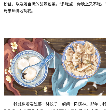
粉丝，以及她自腌的酸辣包菜。“多吃点，你晚上又不吃。”
母亲热情地劝我。
我犹豫着端过那一钵饺子，瞬间一阵愣神。那年，我