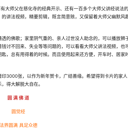
面有大师父在慈化寺的经典开示、还有一百多个大师父讲经说法
》的讲法视频，精要剪辑，既言简意赅，又保留着大师父幽默风
通透的佛歌；家里阴气重的、亲人过世没人助念的，可以播放狮
借钱讨不回来、失业等等问题的，可以看看大师父讲法视频，也
钥匙，总有用得着的时候。而且使用起来还方便，开车时、居家
印3000张，以作为新年贺卡，广结善缘。希望得到卡片的家人
乐，得大解脱大自在。
圆 满 佛 道
圆觉经
法界圆满 具足众德