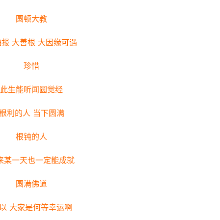
圆顿大教
报 大善根 大因缘可遇
珍惜
此生能听闻圆觉经
根利的人 当下圆满
根钝的人
来某一天也一定能成就
圆满佛道
以 大家是何等幸运啊