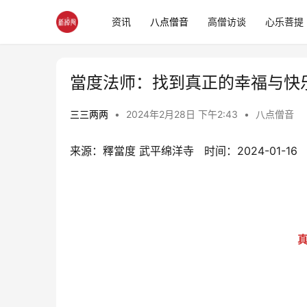
资讯
八点僧音
高僧访谈
心乐菩提
當度法师：找到真正的幸福与快
三三两两
•
2024年2月28日 下午2:43
•
八点僧音
来源：釋當度 武平绵洋寺   时间：2024-01-16
真