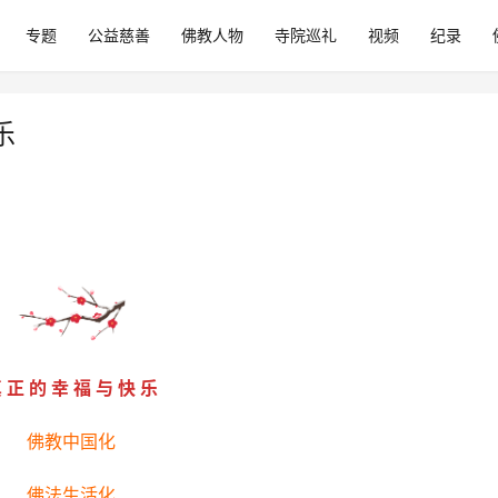
专题
公益慈善
佛教人物
寺院巡礼
视频
纪录
乐
 正 的 幸 福 与 快 乐
佛教中国化
佛法生活化