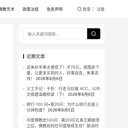
佛教艺术
政策法规
免责声明
登录
注册
近期文章
这朱砂手串太便宜了！才79元，就图走个
量，让更多买到的人，好事连连，朱事吉
祥！
2026年8月6日
义工手记｜于忻：行走马拉维 ACC，以中
文搭建温暖桥梁（下）
2026年8月6日
修行 100 问•第20问：为什么修行总是三
分钟热度？
2026年8月5日
印度佛教史100问 · 第20问|孔雀王朝崩溃
之后，佛教如何在印度继续生存？部派时