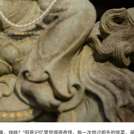
鬼，烧啥？”但是记忆里觉得很奇怪，每一次供过祖先的饭菜，