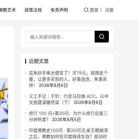
佛教艺术
政策法规
免责声明
登录
注册
近期文章
这朱砂手串太便宜了！才79元，就图走个
量，让更多买到的人，好事连连，朱事吉
祥！
2026年8月6日
义工手记｜于忻：行走马拉维 ACC，以中
文搭建温暖桥梁（下）
2026年8月6日
修行 100 问•第20问：为什么修行总是三
分钟热度？
2026年8月5日
印度佛教史100问 · 第20问|孔雀王朝崩溃
之后，佛教如何在印度继续生存？部派时