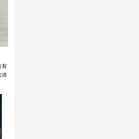
方有
灾进