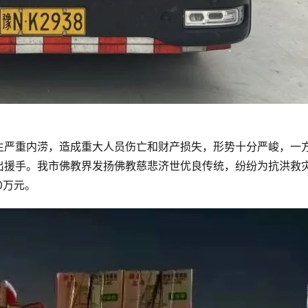
生严重内涝，造成重大人员伤亡和财产损失，形势十分严峻，一
出援手。我市佛教界发扬佛教慈悲济世优良传统，纷纷为抗洪救
0万元。