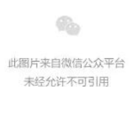
资
讯
八
点
僧
音
高
僧