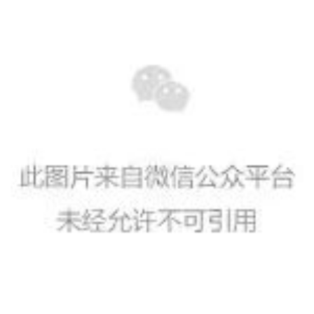
人
登录
注册
物
寺
院
巡
礼
视
频
纪
录
佛
教
艺