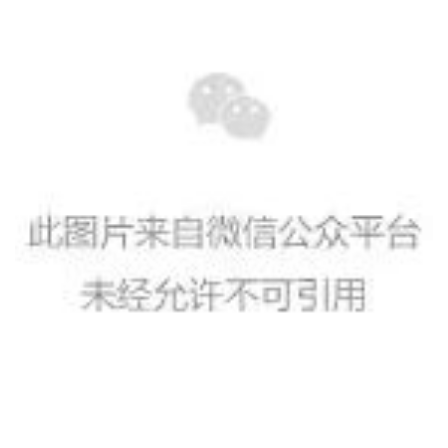
访
谈
心
乐
菩
提
专
题
公
益
慈
善
佛
教