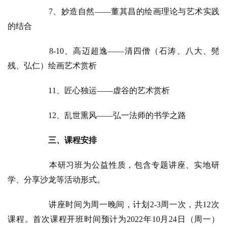
7、妙造自然——董其昌的绘画理论与艺术实践
的结合
8-10、高迈超逸——清四僧（石涛、八大、髡
残、弘仁）绘画艺术赏析
11、匠心独运——虚谷的艺术赏析
12、乱世熏风——弘一法师的书学之路
三、课程安排
本研习班为公益性质，包含专题讲座、实地研
学、分享沙龙等活动形式。
资
讲座时间为周一晚间，计划2-3周一次，共12次
讯
课程。首次课程开班时间预计为2022年10月24日（周一）