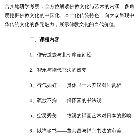
合实地研学考察，全方位解读佛教文化与艺术的内涵，多角
度挖掘佛教文化的中国化、本土化传统特色，向大众呈现中
华传统文化的多元魅力，展示佛教文化的当代价值。
二、课程内容
1、僧安道壹与北朝摩崖刻经
2、智永与隋代书法的嬗变
3、行气如虹——贯休《十六罗汉图》赏析
4、疏放不拘——僧怀素的书法观
5、空灵秀美——牧溪的禅画艺术对日本的影响
6、以禅喻书——董其昌与禅宗书法的审美