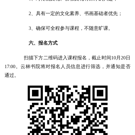
公
2、具有一定的文化素养、书画基础者优先；
益
慈
3、确保可全程参与课程，不随意旷课。
善
六、报名方式
佛
教
扫描下方二维码进入课程报名，截止时间10月20日
人
登录
注册
17:00。云林书院将对报名人员信息进行筛选，并通知是否
物
通过。
寺
院
巡
礼
视
频