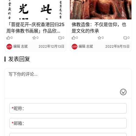
「菩提花开–庆祝香港回归25
佛教造像：不仅是信仰，也
周年佛教书画展」作品欣赏
是文化的传承
（3）
0
0
0
0
0
0
编辑 志斌
2022年12月13日
编辑 志斌
2022年9月15日
发表回复
*
昵称：
*
邮箱：