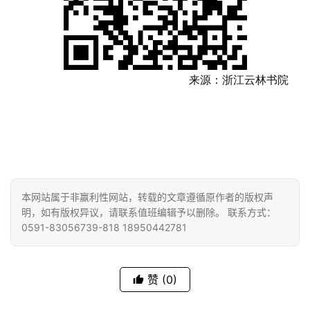
纪
录
来源：浙江云林书院
佛
教
艺
术
政
策
本网站属于非赢利性网站，转载的文章遵循原作者的版权声
法
明，如有版权异议，请联系值班编辑予以删除。 联系方式：
规
0591-83056739-818 18950442781
免
责
赞
(0)
声
明