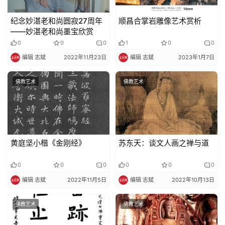
纪念妙湛老和尚圆寂27周年
顺昌合掌岩雕像艺术赏析
——妙湛老和尚墨宝欣赏
0
0
0
1
0
0
编辑 志斌
2022年11月23日
编辑 志斌
2023年1月7日
佛教艺术
佛教艺术
黄庭坚小楷《金刚经》
苏东天：谈文人画之禅与道
0
0
0
0
0
0
编辑 志斌
2022年11月5日
编辑 志斌
2022年10月13日
佛教艺术
佛教艺术