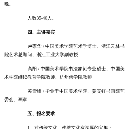
晚。
八
点
人数35-40人。
僧
音
四、主讲嘉宾
高
卢家华 / 中国美术学院艺术学博士、浙江云林书
僧
院艺术总顾问、浙江工业大学副教授
访
谈
高阳 / 中国美术学院书法篆刻专业硕士、中国美
术学院继续教育学院教师、杭州佛学院教师
心
乐
苏雪峰 / 毕业于中国美术学院、黄宾虹书画院艺
菩
提
委会、画家
五、报名要求
专
题
1、对传统文化、佛教文化有深厚的兴趣；