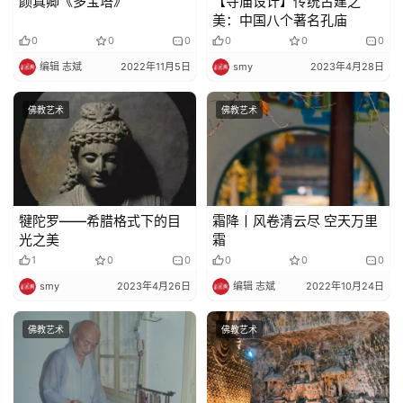
颜真卿《多宝塔》
【寺庙设计】传统古建之
美：中国八个著名孔庙
0
0
0
0
0
0
编辑 志斌
2022年11月5日
smy
2023年4月28日
佛教艺术
佛教艺术
犍陀罗——希腊格式下的目
霜降丨风卷清云尽 空天万里
光之美
霜
1
0
0
0
0
0
smy
2023年4月26日
编辑 志斌
2022年10月24日
佛教艺术
佛教艺术