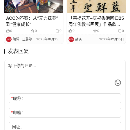
​ACC的答案：从“无力抚养”
「菩提花开–庆祝香港回归25
到“健康成长”​​
周年佛教书画展」作品欣赏
（6）
0
0
0
0
0
0
编辑：庄雅婷
2025年10月25日
静瑛
2022年12月15日
发表回复
*
昵称：
*
邮箱：
网址：