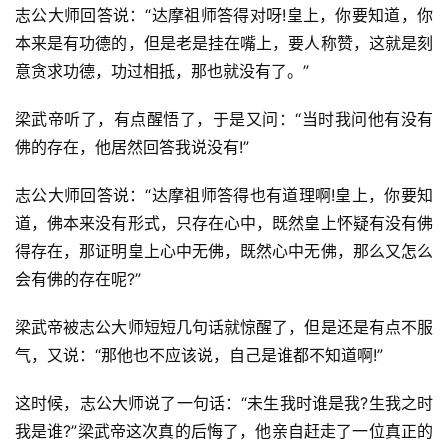
八
志公大师回答说：“达摩祖师答得对呀!皇上，你要知道，你
点
本来是有功德的，但是老是挂在嘴上，要人称赞，这就是刻
僧
意贪求功德，功过相抵，那也就没有了。”
音
梁武帝听了，有点醒悟了，于是又问：“当时我问他有没有
高
佛的存在，他居然回答我说没有!”
僧
访
志公大师回答说：“达摩祖师答得也有道理啊!皇上，你要知
谈
道，佛本来没有形式，只存在心中，既然皇上怀疑有没有佛
得存在，那证明皇上心中无佛，既然心中无佛，那么又怎么
心
会有佛的存在呢?”
乐
菩
梁武帝被志公大师短短几句话就惊醒了，但是还是有点不服
提
气，又说：“那他也不应该说，自己是谁都不知道啊!”
专
这时候，志公大师说了一句话：“未生我时谁是我?生我之时
题
我是谁?”梁武帝这次真的后悔了，他亲自赶走了一位真正的