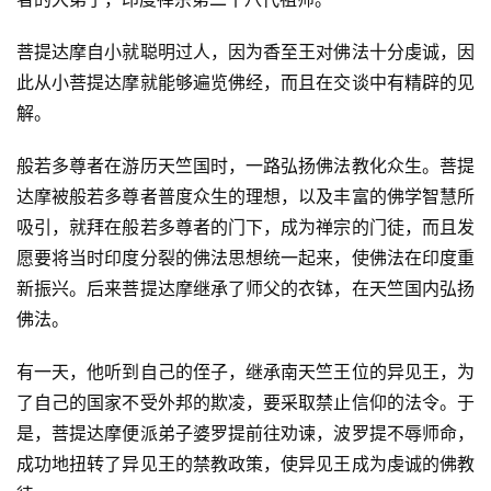
菩提达摩自小就聪明过人，因为香至王对佛法十分虔诚，因
此从小菩提达摩就能够遍览佛经，而且在交谈中有精辟的见
解。
般若多尊者在游历天竺国时，一路弘扬佛法教化众生。菩提
达摩被般若多尊者普度众生的理想，以及丰富的佛学智慧所
吸引，就拜在般若多尊者的门下，成为禅宗的门徒，而且发
愿要将当时印度分裂的佛法思想统一起来，使佛法在印度重
新振兴。后来菩提达摩继承了师父的衣钵，在天竺国内弘扬
佛法。
有一天，他听到自己的侄子，继承南天竺王位的异见王，为
了自己的国家不受外邦的欺凌，要采取禁止信仰的法令。于
是，菩提达摩便派弟子婆罗提前往劝谏，波罗提不辱师命，
成功地扭转了异见王的禁教政策，使异见王成为虔诚的佛教