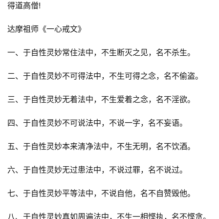
得道高僧!
公
益
达摩祖师《一心戒文》
慈
善
一、于自性灵妙常住法中，不生断灭之见，名不杀生。
佛
二、于自性灵妙不可得法中，不生可得之念，名不偷盗。
教
人
登录
注册
三、于自性灵妙无着法中，不生爱着之念，名不淫欲。
物
四、于自性灵妙不可说法中，不说一字，名不妄语。
寺
院
五、于自性灵妙本来清净法中，不生无明，名不饮酒。
巡
礼
六、于自性灵妙无过患法中，不说过罪，名不说过。
七、于自性灵妙平等法中，不说自他，名不自赞毁他。
视
频
八、于自性灵妙真如周遍法中，不生一相悭执，名不悭贪。