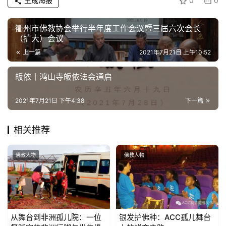
生成海报
0
0
衢州市佛教协会举行半年度工作会议暨三届六次会长
（扩大）会议
上一篇
2021年7月21日 上午10:52
皈依丨鸿山寺皈依法会通启
2021年7月21日 下午4:38
下一篇
相关推荐
佛教人物
佛教人物
从舞台到非洲孤儿院：一位
银发护佛种：ACC孤儿舞台