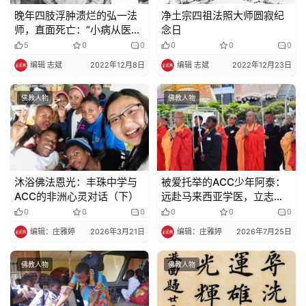
晚年四肢浮肿溃烂的弘一法
净土宗四祖法照大师圆寂纪
师，直面死亡：“小病从医，
念日
大病从死”
5
0
0
0
0
0
编辑 志斌
2022年12月8日
编辑 志斌
2022年12月23日
佛教人物
佛教人物
沐浴佛法恩光：丰珠中学与
被爱托举的ACC少年阿泰：
ACC的非洲心灵对话（下）
远赴马来西亚学医，立志返
乡济世
0
0
0
0
0
0
编辑：庄雅婷
2026年3月21日
编辑：庄雅婷
2026年7月25日
佛教人物
佛教人物