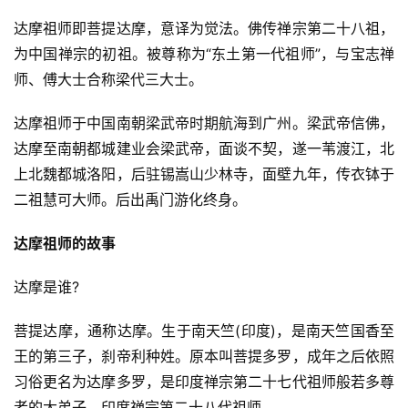
达摩祖师即菩提达摩，意译为觉法。佛传禅宗第二十八祖，
为中国禅宗的初祖。被尊称为“东土第一代祖师”，与宝志禅
师、傅大士合称梁代三大士。
达摩祖师于中国南朝梁武帝时期航海到广州。梁武帝信佛，
达摩至南朝都城建业会梁武帝，面谈不契，遂一苇渡江，北
上北魏都城洛阳，后驻锡嵩山少林寺，面壁九年，传衣钵于
二祖慧可大师。后出禹门游化终身。
达摩祖师的故事
达摩是谁?
菩提达摩，通称达摩。生于南天竺(印度)，是南天竺国香至
王的第三子，刹帝利种姓。原本叫菩提多罗，成年之后依照
习俗更名为达摩多罗，是印度禅宗第二十七代祖师般若多尊
者的大弟子，印度禅宗第二十八代祖师。