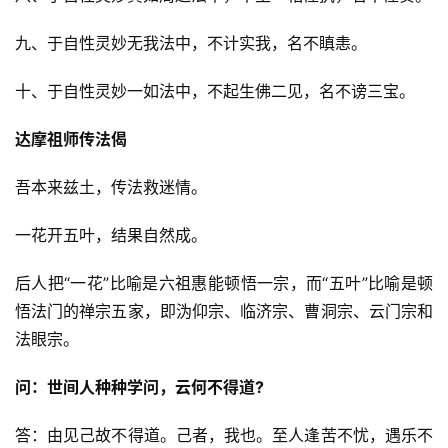
纪
九、于自性灵妙无我法中，不计实我，名不瞋恚。
录
十、于自性灵妙一如法中，不起生佛二见，名不谤三宝。
佛
教
达摩祖师传法偈
艺
术
吾本来兹土，传法救迷情。
一花开五叶，结果自然成。
政
策
后人把“一花”比喻是六祖惠能顿悟一宗，而“五叶”比喻是顿
法
规
悟法门的禅宗五家，即沩仰宗、临济宗、曹洞宗、云门宗和
法眼宗。
免
问：世间人种种学问，云何不得道?
责
声
答：由见己故不得道。己者，我也。至人逢苦不忧，遇乐不
明