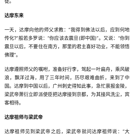
徒。
达摩东来
一天，达摩向他的师父求教：“我得到佛法以后，应到何地
传化?”般若多罗说：“你应该去震旦(即中国)”。又说：“你到
震旦以后，不要住在南方，那里的君主喜好功业，不能领悟
佛理”。
达摩遵照师父的嘱咐，准备好行李，驾起一叶扁舟，乘风破
浪，飘洋过海，用了三年时间，历尽艰难曲折，来到了中
国。达摩到中国以后，广州刺史得知此事，急忙禀报金陵，
梁武帝萧衍立即派使臣把达摩接到京都，为其接风洗尘，宾
客相待。
达摩祖师与梁武帝
达摩祖师见到梁武帝之后，梁武帝就问达摩祖师说：“大