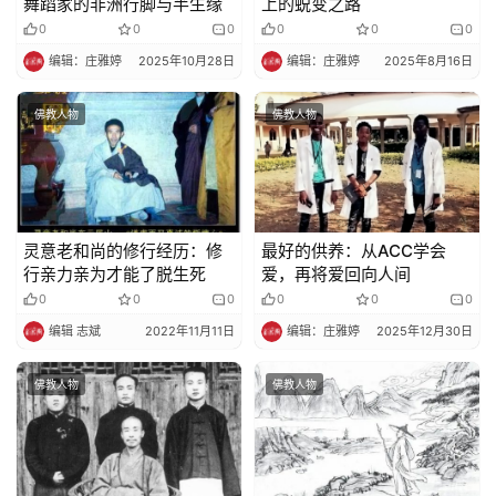
舞蹈家的非洲行脚与半生缘​​
上的蜕变之路​​
0
0
0
0
0
0
编辑：庄雅婷
2025年10月28日
编辑：庄雅婷
2025年8月16日
佛教人物
佛教人物
灵意老和尚的修行经历：修
最好的供养：从ACC学会
行亲力亲为才能了脱生死
爱，再将爱回向人间
0
0
0
0
0
0
编辑 志斌
2022年11月11日
编辑：庄雅婷
2025年12月30日
佛教人物
佛教人物