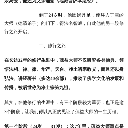
亲离去，他还为父亲诵
念《地藏菩萨本愿经》。
到了24岁时，他因缘具足，便拜入了
雪岭
大师（德清弟子）的门下，得法名智旭，自此他的另一段修
行之路开启。
二、修行之路
在长达32年的修行生涯中，
蕅益大师不仅研究各类佛典、领
资
悟
法相、禅、律、华严、天台、净土诸宗教义，而且还以身
讯
弘法、讲经著书（多达40余部），推动了佛学文化的发展和
传播，被后世称为
净土宗第九祖。
八
点
其实，在他修行的生涯中，有三个阶段较为重要，也正是这
僧
3个阶段，让我们得以真正的见证了
蕅益大师的一生历程。
音
第一个阶段（24岁——31岁）：这7年里，
蕅益大师重点是