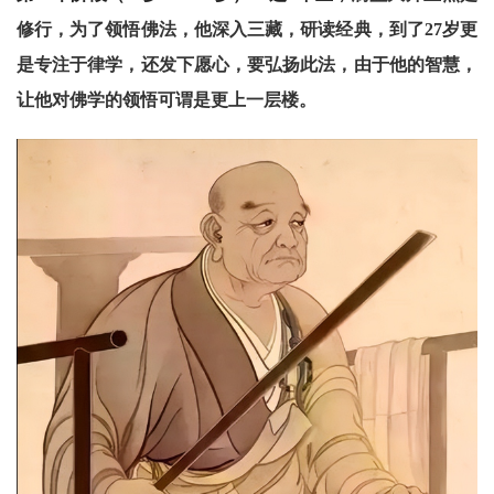
高
僧
修行，为了领悟佛法，他深入三藏，研读经典，到了27岁更
访
是专注于律学，还发下愿心，要弘扬此法，由于他的智慧，
谈
让他对佛学的领悟可谓是更上一层楼。
心
乐
菩
提
专
题
公
益
慈
善