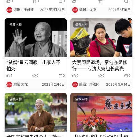
破冰记​​
0
0
0
0
0
0
编辑：庄雅婷
2025年7月24日
编辑：泷中
2021年8月5日
佛教人物
佛教人物
“贫僧”星云圆寂｜出家人不
大寮即是道场，掌勺亦是修
怕死
行—— 专访大寮组长蔡光玲
师姐
1
0
0
0
0
0
编辑 志斌
2023年2月6日
编辑：庄雅婷
2026年5月14日
佛教人物
佛教人物
全国宗教界先进个人：妙一
【师说师道】以德报怨 || 释