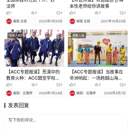
法师
本性老师给你讲故事
1
0
0
0
0
0
编辑 志斌
2023年1月20日
编辑 志斌
2021年10月20日
佛教人物
佛教人物
【ACC专题报道】荒漠中的
【ACC专题报道】当故事在
教育火种：ACC圆觉学校与
非洲响起：一场跨越山海的
90个孩子的未来
荐读会（下）
0
0
0
0
0
0
编辑：庄雅婷
2026年1月24日
编辑：庄雅婷
2026年3月7日
发表回复