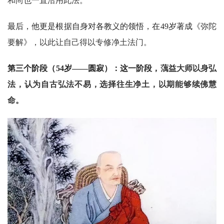
教
和尚也一直沿用此法。
艺
术
最后，他更是根据自身对各教义的领悟，在49岁著成
《弥陀
要解》，以此让自己得以专修净土法门。
政
策
第三个阶段（54岁——圆寂）：这一阶段，
蕅益大师以身弘
法
法，认为自古弘法不易，选择往生净土，以期能够续佛慧
规
命。
免
责
声
明