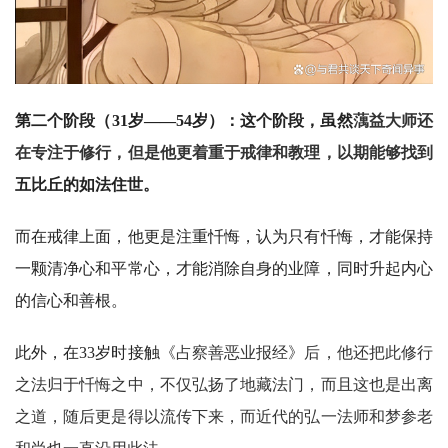
佛
教
人
登录
注册
物
第二个阶段（31岁——54岁）：这个阶段，虽然
蕅益大师还
寺
在专注于修行，但是他更着重于戒律和教理，以期能够找到
院
五比丘的如法住世。
巡
礼
而在戒律上面，他更是注重忏悔，认为只有忏悔，才能保持
视
一颗清净心和平常心，才能消除自身的业障，同时升起内心
频
的信心和善根。
纪
此外，在33岁时接触
《占察善恶业报经》后，他还把此修行
录
之法归于忏悔之中，不仅弘扬了地藏法门，而且这也是出离
之道，随后更是得以流传下来，而近代的弘一法师和梦参老
佛