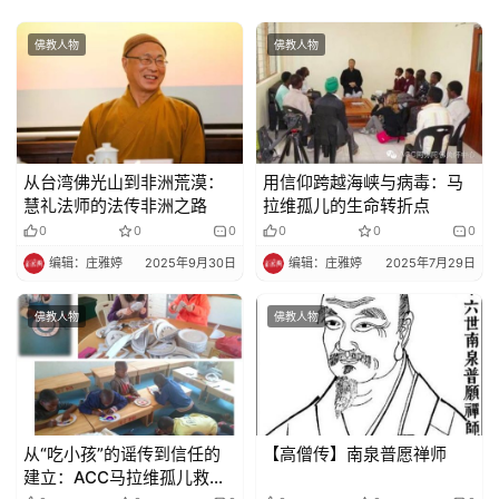
佛教人物
佛教人物
从台湾佛光山到非洲荒漠：
用信仰跨越海峡与病毒：马
慧礼法师的法传非洲之路​​
拉维孤儿的生命转折点
0
0
0
0
0
0
编辑：庄雅婷
2025年9月30日
编辑：庄雅婷
2025年7月29日
佛教人物
佛教人物
从“吃小孩”的谣传到信任的
【高僧传】南泉普愿禅师
建立：ACC马拉维孤儿救助