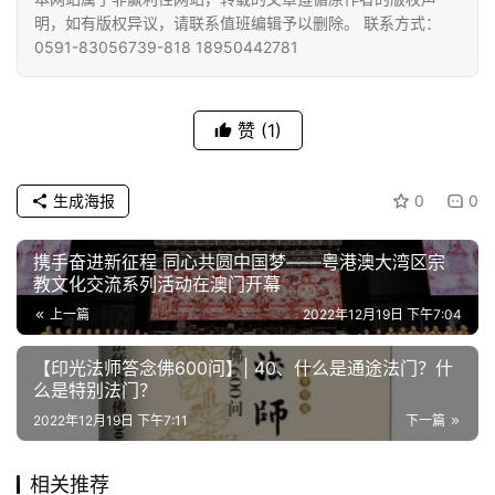
明，如有版权异议，请联系值班编辑予以删除。 联系方式：
0591-83056739-818 18950442781
赞
(1)
生成海报
0
0
携手奋进新征程 同心共圆中国梦——粤港澳大湾区宗
教文化交流系列活动在澳门开幕
上一篇
2022年12月19日 下午7:04
【印光法师答念佛600问】| 40、什么是通途法门？什
么是特别法门？
2022年12月19日 下午7:11
下一篇
相关推荐