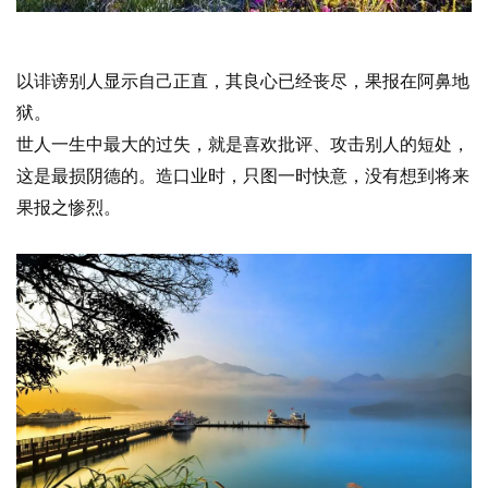
资
讯
以诽谤别人显示自己正直，其良心已经丧尽，果报在阿鼻地
狱。
八
世人一生中最大的过失，就是喜欢批评、攻击别人的短处，
点
这是最损阴德的。造口业时，只图一时快意，没有想到将来
僧
果报之惨烈。
音
高
僧
访
谈
心
乐
菩