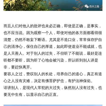
提
专
题
而且人们对他人的批评也未必正确，即使是正确，是事实，
公
也不应当说。因为观察一个人，即使对他的各方面都看得很
益
清楚，仍然不敢妄下断语。尤其是不造口业，常常保存护自
慈
己的清净心，保住自己的厚道，如此即使道业不能成就，也
善
是人天善人。对于别人的过失，不但听了不能说，最好是连
听都不要听，因为听了心地会被污染，所认听到别人讲是
佛
非，要赶快离开。
教
人
要容人之过，赞叹别人的长处，培养自己的道心，真正有道
登录
注册
物
心之人没有灾难，决定有佛菩萨护念，有护法神保佑。
诽谤别人，是现代人常犯的大过失，纵然别人没有过失，也
寺
要无中生有，以显示自己的正直。
院
巡