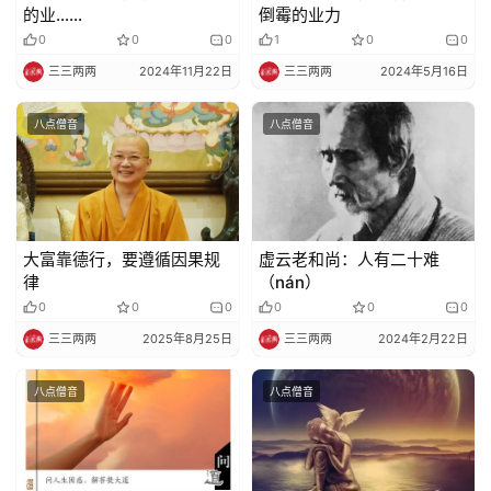
的业……
倒霉的业力
0
0
0
1
0
0
三三两两
2024年11月22日
三三两两
2024年5月16日
八点僧音
八点僧音
大富靠德行，要遵循因果规
虚云老和尚：人有二十难
律
（nán）
0
0
0
0
0
0
三三两两
2025年8月25日
三三两两
2024年2月22日
八点僧音
八点僧音