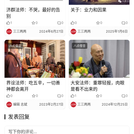
济群法师：不哭，最好的告
关于：业力和因果
别
1
0
0
0
0
0
三三两两
2024年6月27日
三三两两
2025年1月6日
八点僧音
八点僧音
界诠法师：吃五辛，一切善
大安法师：重罪轻报，肉眼
神都会离开
是看不出来的
0
0
0
1
0
0
编辑 志斌
2023年2月27日
三三两两
2024年12月25日
发表回复