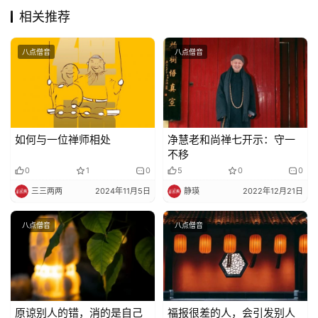
相关推荐
八点僧音
八点僧音
如何与一位禅师相处
净慧老和尚禅七开示：守一
不移
0
1
0
5
0
0
三三两两
2024年11月5日
静瑛
2022年12月21日
八点僧音
八点僧音
原谅别人的错，消的是自己
福报很差的人，会引发别人