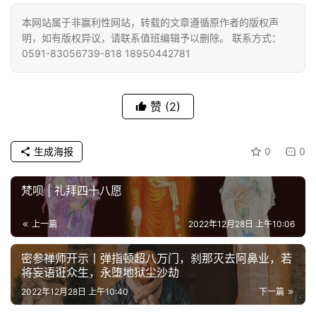
免
本网站属于非赢利性网站，转载的文章遵循原作者的版权声
明，如有版权异议，请联系值班编辑予以删除。 联系方式：
责
0591-83056739-818 18950442781
声
明
赞
(2)
生成海报
0
0
梵呗 | 礼拜四十八愿
上一篇
2022年12月28日 上午10:06
​密参禅师开示丨弹指顿超八万门，刹那灭去阿鼻业，若
将妄语诳众生，永堕地狱尘沙劫
2022年12月28日 上午10:40
下一篇