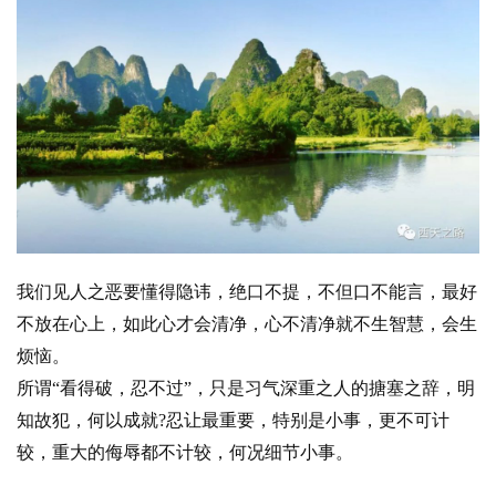
礼
视
频
纪
录
佛
教
我们见人之恶要懂得隐讳，绝口不提，不但口不能言，最好
艺
不放在心上，如此心才会清净，心不清净就不生智慧，会生
术
烦恼。
所谓“看得破，忍不过”，只是习气深重之人的搪塞之辞，明
政
策
知故犯，何以成就?忍让最重要，特别是小事，更不可计
法
较，重大的侮辱都不计较，何况细节小事。
规