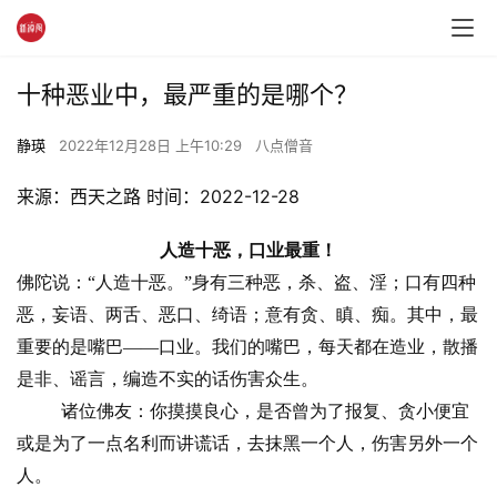
十种恶业中，最严重的是哪个？
静瑛
2022年12月28日 上午10:29
八点僧音
来源：西天之路 时间：2022-12-28 
人造十恶，口业最重！
佛陀说：“人造十恶。”身有三种恶，杀、盗、淫；口有四种
恶，妄语、两舌、恶口、绮语；意有贪、瞋、痴。其中，最
重要的是嘴巴——口业。我们的嘴巴，每天都在造业，散播
是非、谣言，编造不实的话伤害众生。
诸位佛友：你摸摸良心，是否曾为了报复、贪小便宜
或是为了一点名利而讲谎话，去抹黑一个人，伤害另外一个
人。