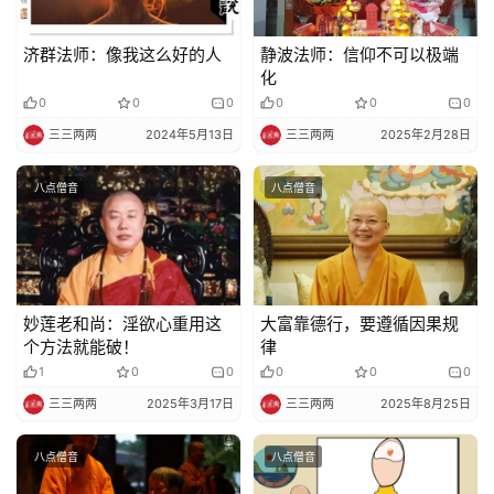
济群法师：像我这么好的人
静波法师：信仰不可以极端
化
0
0
0
0
0
0
三三两两
2024年5月13日
三三两两
2025年2月28日
八点僧音
八点僧音
妙莲老和尚：淫欲心重用这
大富靠德行，要遵循因果规
个方法就能破！
律
1
0
0
0
0
0
三三两两
2025年3月17日
三三两两
2025年8月25日
八点僧音
八点僧音