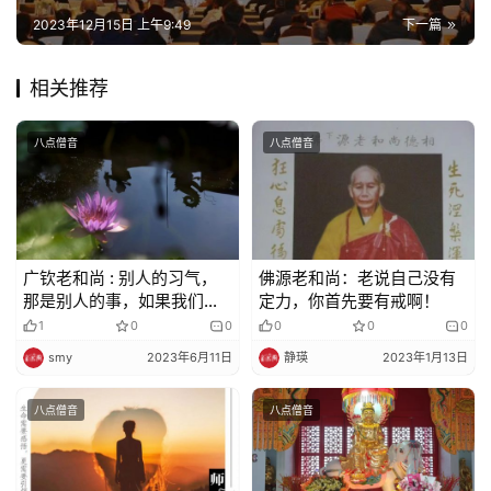
佛
2023年12月15日 上午9:49
下一篇
教
艺
相关推荐
术
八点僧音
八点僧音
政
策
法
规
广钦老和尚 : 别人的习气，
佛源老和尚：老说自己没有
那是别人的事，如果我们拿
定力，你首先要有戒啊！
免
来起烦恼，那就是自己的愚
责
1
0
0
0
0
0
痴
声
smy
2023年6月11日
静瑛
2023年1月13日
明
八点僧音
八点僧音