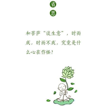
高
僧
访
谈
心
乐
菩
提
专
题
公
益
慈