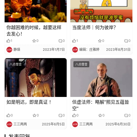
你越困难的时候，越要这样
当度法师｜何为彼岸？
去发心！
1
0
0
1
0
0
静瑛
2023年1月7日
编辑：庄雅婷
2023年8月31日
八点僧音
八点僧音
如是明达，即是真证 ！
倓虚法师：略解“照见五蕴皆
空”
0
0
0
0
0
0
三三两两
2025年6月5日
三三两两
2025年6月30日
发表回复