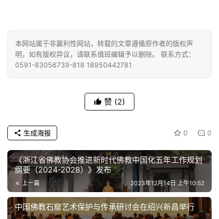
善
佛
教
本网站属于非赢利性网站，转载的文章遵循原作者的版权声
人
明，如有版权异议，请联系值班编辑予以删除。 联系方式：
登录
注册
物
0591-83056739-818 18950442781
寺
赞
(2)
院
巡
礼
生成海报
0
0
视
《浙江省佛教协会推进新时代佛教中国化五年工作规划
频
纲要（2024-2028）》发布
上一篇
2023年12月14日 上午10:52
纪
录
中国佛教石窟艺术保护与传承研讨会在绍兴新昌举行