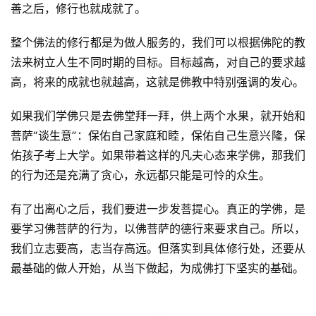
善之后，修行也就成就了。
整个佛法的修行都是为做人服务的，我们可以根据佛陀的教
法来树立人生不同时期的目标。目标越高，对自己的要求越
高，将来的成就也就越高，这就是佛教中特别强调的发心。
如果我们学佛只是去佛堂拜一拜，供上两个水果，就开始和
菩萨“谈生意”：保佑自己家庭和睦，保佑自己生意兴隆，保
佑孩子考上大学。如果带着这样的凡夫心态来学佛，那我们
的行为还是充满了贪心，永远都只能是可怜的众生。
资
有了出离心之后，我们要进一步发菩提心。真正的学佛，是
讯
要学习佛菩萨的行为，以佛菩萨的德行来要求自己。所以，
我们立志要高，志当存高远。但落实到具体修行处，还要从
八
最基础的做人开始，从当下做起，为成佛打下坚实的基础。
点
僧
音