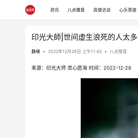
资讯
八点僧音
高僧访谈
心乐菩提
印光大師|世间虚生浪死的人太
静瑛
•
2022年12月28日 上午11:42
•
八点僧音
来源：印光大师 悲心愿海 时间：2022-12-28