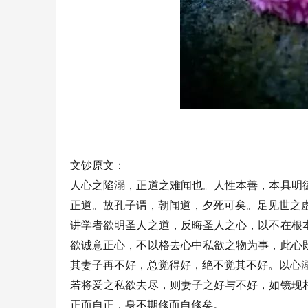
文钞原文：
人心之陷溺，正道之难闻也。人性本善，本具明
正道。故孔子谓，朝闻道，夕死可矣。足见世之
讲学者欲明圣人之道，反晦圣人之心，以不在根
欲诚意正心，不以格去心中私欲之物为事，此心
其妻子再不好，总觉得好，绝不觉其不好。以心
若将爱之私欲去尽，则妻子之好与不好，如镜现
正而自正，身不期修而自修矣。