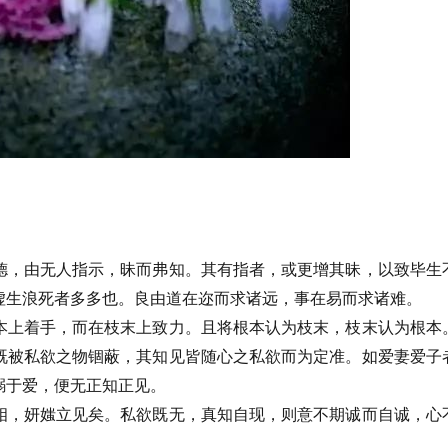
德，由无人指示，昧而弗知。其有指者，或更增其昧，以致毕生
虚生浪死者多多也。良由道在迩而求诸远，事在易而求诸难。
本上着手，而在枝末上致力。且将根本认为枝末，枝末认为根本
既被私欲之物锢蔽，其知见皆随心之私欲而为定准。如爱妻爱子
溺于爱，便无正知正见。
相，妍媸立见矣。私欲既无，真知自现，则意不期诚而自诚，心