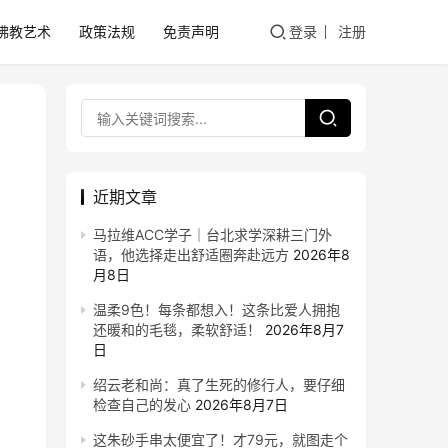
佛教艺术
政策法规
免责声明
登录
注册
近期文章
马拉维ACC学子｜台北求学深耕三门外
语，他选择走出舒适圈奔赴远方
2026年8
月8日
温柔9色！每条都想入！这条比爱人拥抱
还暖和的毛毯，柔软舒适！
2026年8月7
日
绍云老和尚：真了生死的修行人，要仔细
检查自己的发心
2026年8月7日
这朱砂手串太便宜了！才79元，就图走个