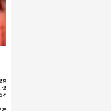
也有
，也
追求
为枝