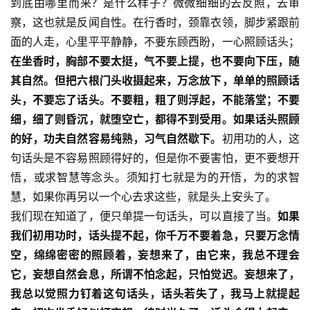
到底由哪里而来？是什么样子？微微细细的去反照，去审
音
察，这也就是反闻自性。在行香时，颈靠衣领，脚步紧跟前
面的人走，心里平平静静，不要东顾西盼，一心照顾话头；
高
在坐香时，胸部不要太挺，气不要上提，也不要向下压，随
僧
其自然。但把六根门头收摄起来，万念放下，单单的照顾话
访
谈
头，不要忘了话头。不要粗，粗了则浮起，不能落堂；不要
细，细了则昏沉，就堕空亡，都得不到受用。如果话头照顾
心
的好，功夫自然容易纯熟，习气自然歇下。
初用功的人，这
乐
句话头是不容易照顾得好的，但是你不要害怕，更不要想开
菩
悟，或求智慧等念头。须知打七就是为的开悟，为的求智
提
慧，如果你再另以一个心去求这些，就是头上安头了。
我们现在知道了，便只单提一句话头，可以直接了当。
如果
专
我们初用功时，话头提不起，你千万不要着急，只要万念情
题
空，绵绵密密的照顾着，妄想来了，由它来，我总不理会
它，妄想自然会息，所谓不怕念起，只怕觉迟。妄想来了，
公
我总以觉照力钉着这句话头，话头若失了，我马上就提起
益