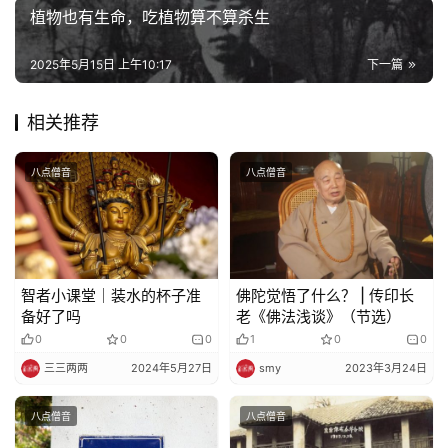
植物也有生命，吃植物算不算杀生
佛
2025年5月15日 上午10:17
下一篇
教
艺
术
相关推荐
政
八点僧音
八点僧音
策
法
规
智者小课堂｜装水的杯子准
佛陀觉悟了什么？ | 传印长
免
备好了吗
老《佛法浅谈》（节选）
责
0
0
0
1
0
0
声
三三两两
2024年5月27日
smy
2023年3月24日
明
八点僧音
八点僧音