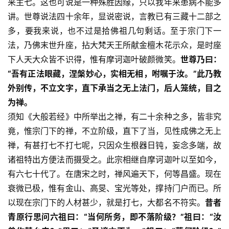
来主七。这也可说是一种殊胜因缘，只以我年来患病不能多
讲。世尊说法四十余年，显说密说，言教已有三藏十二部之
多，要我来说，也不过是拾佛祖几句剩话。至于宗门下一
法，乃佛末世升座，拈大梵天王所献金檀木花示众，是时座
下人天大众皆不识得，惟有摩诃迦叶破颜微笑。
世尊乃曰：
“吾有正法眼藏，涅槃妙心，实相无相，咐嘱于汝。”此乃教
外别传，不立文字，直下承当之无上法门，后人笼统，目之
为禅。
须知《大般若经》中所举出之禅，有二十余种之多，皆非究
竟，惟宗门下的禅，不立阶级，直下了当，见性成佛之无上
禅，有甚打七不打七呢，只因众生根器日钝，妄念多端，故
诸祖特出方便法而摄受之。此宗相继自摩诃迦叶以至如今，
有六七十代了。在唐宋之时，禅风遍天下，何等昌盛。现在
衰微已极，惟有金山、高旻、宝光等处，撑持门户而已。所
以现在宗门下的人材甚少，就是打七，大都名不符实。
昔者
青原行思问六祖曰：“当何所务，即不落阶级？”祖曰：“汝