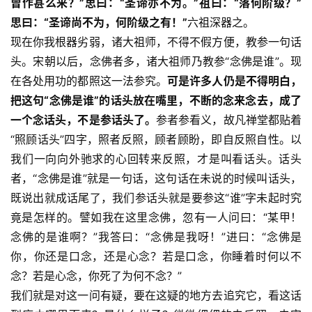
曾作甚么来？”思曰：“圣谛亦不为。”祖曰：“落何阶级？”
思曰：“圣谛尚不为，何阶级之有！”
六祖深器之。
现在你我根器劣弱，诸大祖师，不得不假方便，教参一句话
头。宋朝以后，念佛者多，诸大祖师乃教参“念佛是谁”。现
在各处用功的都照这一法参究。
可是许多人仍是不得明白，
把这句“念佛是谁”的话头放在嘴里，不断的念来念去，成了
一个念话头，不是参话头了。
参者参看义，故凡禅堂都贴着
“照顾话头”四字，照者反照，顾者顾盼，即自反照自性。以
我们一向向外驰求的心回转来反照，才是叫看话头。话头
者，“念佛是谁”就是一句话，这句话在未说的时候叫话头，
既说出就成话尾了，我们参话头就是要参这“谁”字未起时究
竟是怎样的。譬如我在这里念佛，忽有一人问曰：“某甲！
资
讯
念佛的是谁啊？”我答曰：“念佛是我呀！”进曰：“念佛是
你，你还是口念，还是心念？若是口念，你睡着时何以不
八
念？若是心念，你死了为何不念？”
点
我们就是对这一问有疑，要在这疑的地方去追究它，看这话
僧