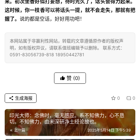
慈
来。初次坐香好似打妄想，待时光久了，话头会得力起来。
善
这时候，你一枝香可以将话头一提，就不会走失，那就有把
握了。
说的都是空话，好好用功吧！ 
佛
教
人
本网站属于非赢利性网站，转载的文章遵循原作者的版权声
登录
注册
明，如有版权异议，请联系值班编辑予以删除。 联系方式：
物
0591-83056739-818 18950442781
寺
院
赞
(0)
巡
礼
生成海报
0
0
视
频
印光大师：念佛时，毫无感应。系不知佛力，心不恳
切。不知佛力，由未深研净土经论故也。
纪
上一篇
2025年5月14日 下午5:39
录