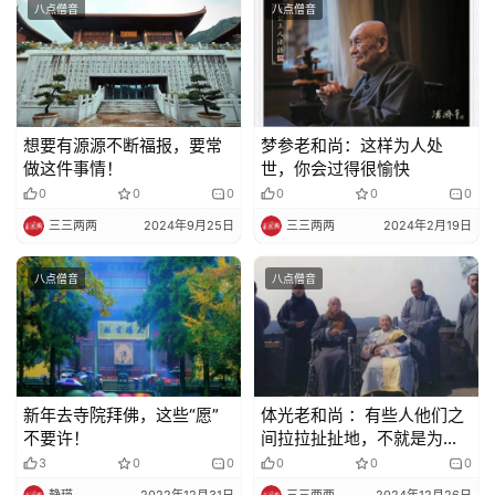
八点僧音
八点僧音
想要有源源不断福报，要常
梦参老和尚：这样为人处
做这件事情！
世，你会过得很愉快
0
0
0
0
0
0
三三两两
2024年9月25日
三三两两
2024年2月19日
八点僧音
八点僧音
新年去寺院拜佛，这些“愿”
体光老和尚 ：有些人他们之
不要许！
间拉拉扯扯地，不就是为了
几个钱吗？
3
0
0
0
0
0
静瑛
2022年12月31日
三三两两
2024年12月26日