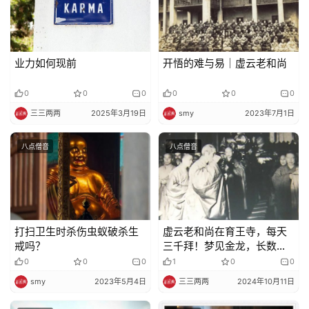
业力如何现前
开悟的难与易｜虚云老和尚
0
0
0
0
0
0
三三两两
2025年3月19日
smy
2023年7月1日
八点僧音
八点僧音
打扫卫生时杀伤虫蚁破杀生
虚云老和尚在育王寺，每天
戒吗？
三千拜！梦见金龙，长数
丈，金光晃耀……
0
0
0
1
0
0
smy
2023年5月4日
三三两两
2024年10月11日