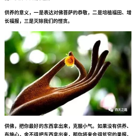
僧
访
供养的意义，一是表达对佛菩萨的恭敬，二是培植福田、增
谈
长福报，三是灭除我们的悭贪。
心
乐
菩
提
专
题
公
益
慈
善
供佛，把你最好的东西拿出来，克服小气。如果没有供养、
布施心，舍不得把东西拿出来，那你将来会得贫穷的果报。
佛