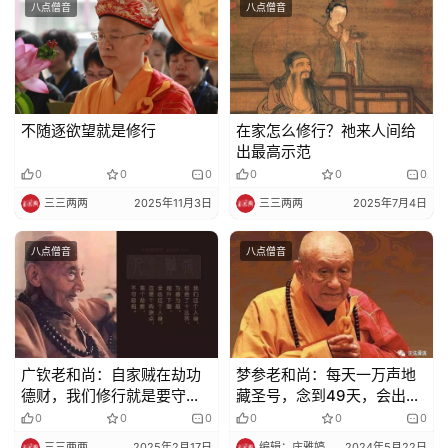
八点僧音
八点僧音
不随逐欲望就是修行
在家怎么修行？祂来人间给
出最高示范
0
0
0
0
0
0
三三两两
2025年11月3日
三三两两
2025年7月4日
八点僧音
八点僧音
广钦老和尚：自家贼在劫功
梦参老和尚：每天一万声地
德财，我们修行就是要守住
藏圣号，念到49天，会出现
六根门头
什么境界?
0
0
0
0
0
0
三三两两
2025年2月17日
编辑：庄雅婷
2024年5月22日