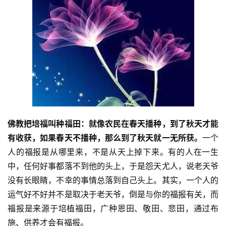
资
佛教把培福叫种福田：就像农民在春天播种，到了秋天才能
讯
有收获，如果春天不播种，那么到了秋天就一无所获。
一个
人的福报是从哪里来，不是从天上掉下来。有的人在一生
八
点
中，任何好事都落不到他的头上，于是怨天尤人，说老天爷
僧
没有长眼睛，不幸的事情总落到自己头上。其实，一个人的
音
运气好不好并不是取决于老天爷，倒是与你的福报有关，而
福报是来源于培植福田，广种恩田、敬田、悲田，通过布
高
施、供养才会有福报。