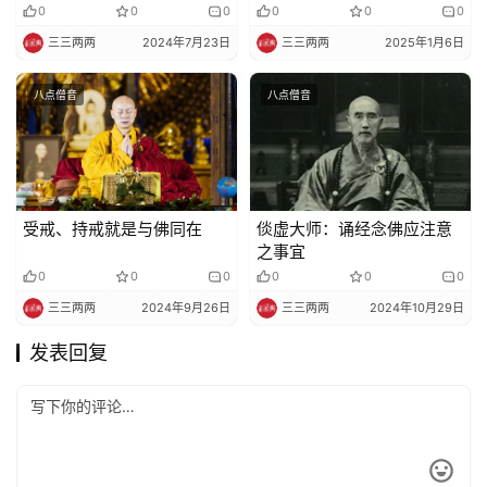
恶道众生
0
0
0
0
0
0
三三两两
2024年7月23日
三三两两
2025年1月6日
八点僧音
八点僧音
受戒、持戒就是与佛同在
倓虚大师：诵经念佛应注意
之事宜
0
0
0
0
0
0
三三两两
2024年9月26日
三三两两
2024年10月29日
发表回复