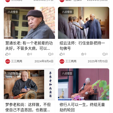
八点僧音
八点僧音
慧通长老: 有一个老前辈的功
绍云法师：行住坐卧把持一
夫好，不管多大病，可以连
句佛号
着忘身三个小时
0
0
0
0
0
0
三三两两
2024年9月4日
三三两两
2025年7月15日
八点僧音
八点僧音
梦参老和尚：这样做，不但
修行人可以一生，终结无量
使自己不造恶因，也救拔三
劫的轮回