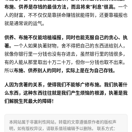
教
布施、供养是存钱的最佳方法，而且将来“利息”很高。
一个
人
人的财富，不不仅仅是靠拼命赚钱就能得到，还要靠福报也
登录
注册
物
就是通常说的运气。
寺
供养、布施不仅能培植福报，同时也能克服自己的贪心、执
院
著。
一个人如果执著财物，舍不得把自己的东西送给别人，
巡
就像你银行里一分钱也没有存进去，虽然银行里的钱很多，
礼
有的人能从那里取出十万二十万，但你一分钱也取不出来。
所以
布施、供养别人的同时，实际上是在为自己存钱。
视
频
人因为贪著的关系，使得我们不能够广修布施。我们执著什
么东西，这种东西往往就是我们产生烦恼的根源，执著是我
纪
们解脱生死最大的障碍！
录
佛
本网站属于非赢利性网站，转载的文章遵循原作者的版权声
教
明，如有版权异议，请联系值班编辑予以删除。 联系方式：