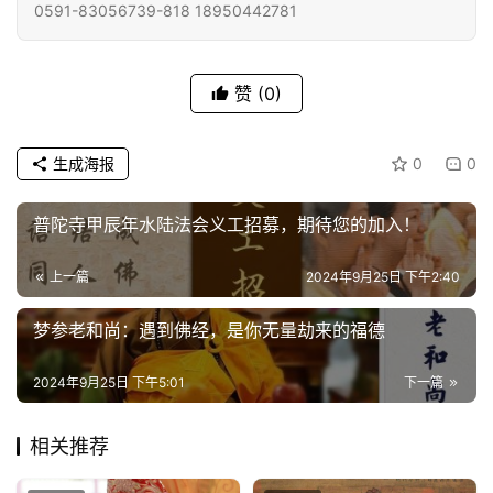
艺
0591-83056739-818 18950442781
术
赞
(0)
政
策
法
生成海报
0
0
规
普陀寺甲辰年水陆法会义工招募，期待您的加入！
免
责
上一篇
2024年9月25日 下午2:40
声
明
梦参老和尚：遇到佛经，是你无量劫来的福德
2024年9月25日 下午5:01
下一篇
相关推荐