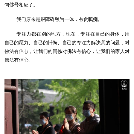
句佛号相应了。
佛
我们原来是跟障碍融为一体，有贪嗔痴。
教
艺
专注力都在别的地方，现在，专注在自己的身体，用
术
自己的愿力、自己的忏悔、自己的专注力解决我的问题，对
佛法有信心，让我们的同修对佛法有信心，让我们的家人对
政
佛法有信心。
策
法
规
免
责
声
明