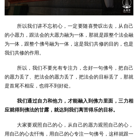
慈
善
所以我们讲不忘初心，一定要随喜赞叹出去，从自己
佛
教
的小愿力，跟法会的大愿力融为一体，那就是跟整个法会融
人
为一体，跟整个佛号融为一体，这是我们共修的目的，也是
登录
注册
物
我们共修的作用。
寺
所以，我们不要光有专注力，念好一句佛号，把自己
院
的愿力丢了、把法会的愿力丢了，把法会的目标丢了，那就
巡
是首尾不相应，也得不到好处。
礼
我们通过自力和他力，才能融入到佛力里面，三力相
视
应就得到佛法的甘露，就达到我们离苦得乐的目标。
频
大家要观照自己的心，从自己的愿力观照自己的心，
纪
用自己的心去忏悔，用自己的心专注一句佛号，这样就跟一
录