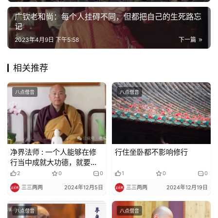
广钦老和尚：每个人挂碍不同，但都把自己的生死路忘
记
2023年4月9日 下午5:58
下一篇
相关推荐
八点僧音
八点僧音
净界法师 : 一个人能够在修
行住坐卧都不影响修行
行当中成就大功德，就要先
学会放下
2
0
0
1
0
0
三三两两
2024年12月5日
三三两两
2024年12月19日
八点僧音
八点僧音