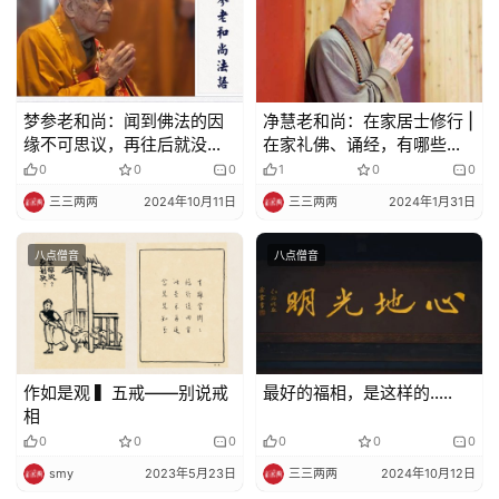
梦参老和尚：闻到佛法的因
净慧老和尚：在家居士修行 |
缘不可思议，再往后就没有
在家礼佛、诵经，有哪些要
了
求和仪式？
0
0
0
1
0
0
三三两两
2024年10月11日
三三两两
2024年1月31日
八点僧音
八点僧音
作如是观 ▍五戒——别说戒
最好的福相，是这样的…..
相
0
0
0
0
0
0
smy
2023年5月23日
三三两两
2024年10月12日