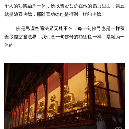
音
个人的功德融为一体，所以普贤菩萨在他的愿力里面，第五
就是随喜功德，那随喜功德也是得到一样的功德。
高
僧
佛是尽虚空遍法界无处不在，每一句佛号也是一样覆
访
盖尽虚空遍法界，我们念一句佛号的功德也一样，是融为一
谈
体的。
心
乐
菩
提
专
题
公
益