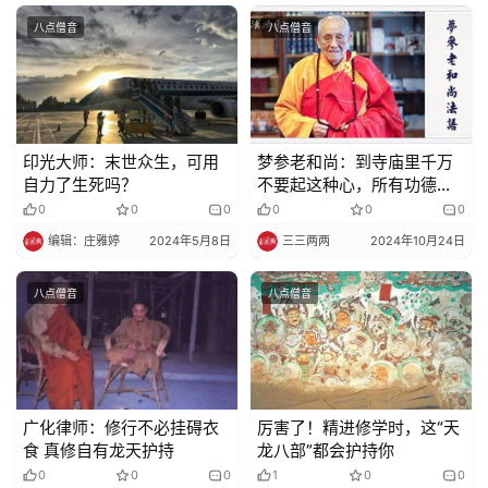
八点僧音
八点僧音
印光大师：​末世众生，可用
梦参老和尚：到寺庙里千万
自力了生死吗？
不要起这种心，所有功德全
没有了
0
0
0
0
0
0
编辑：庄雅婷
2024年5月8日
三三两两
2024年10月24日
八点僧音
八点僧音
广化律师：修行不必挂碍衣
厉害了！精进修学时，这“天
食 真修自有龙天护持
龙八部”都会护持你
0
0
0
1
0
0