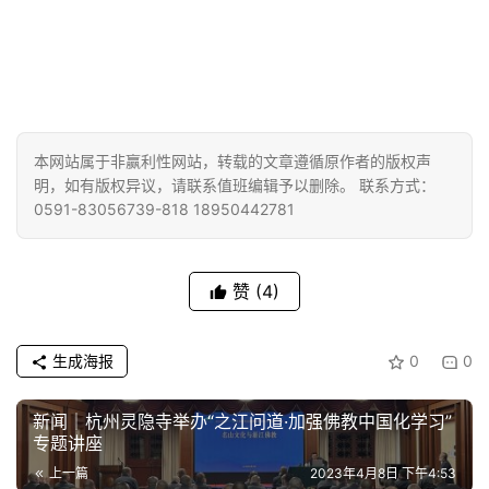
本网站属于非赢利性网站，转载的文章遵循原作者的版权声
明，如有版权异议，请联系值班编辑予以删除。 联系方式：
0591-83056739-818 18950442781
赞
(4)
生成海报
0
0
新闻｜杭州灵隐寺举办“之江问道·加强佛教中国化学习”
专题讲座​
上一篇
2023年4月8日 下午4:53