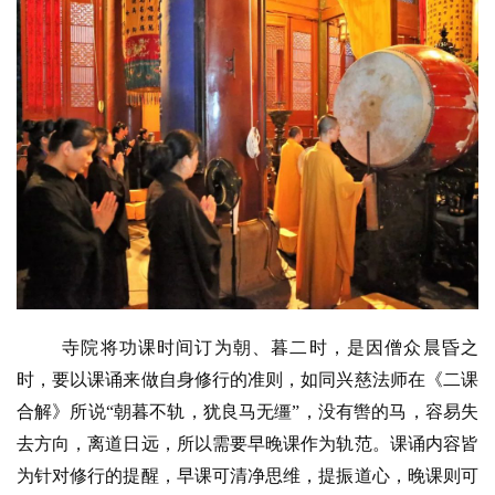
寺院将功课时间订为朝、暮二时，是因僧众晨昏之
时，要以课诵来做自身修行的准则，如同兴慈法师在《二课
合解》所说
“
朝暮不轨，犹良马无缰
”
，没有辔的马，容易失
去方向，离道日远，所以需要早晚课作为轨范。课诵内容皆
为针对修行的提醒，早课可清净思维，提振道心，晚课则可