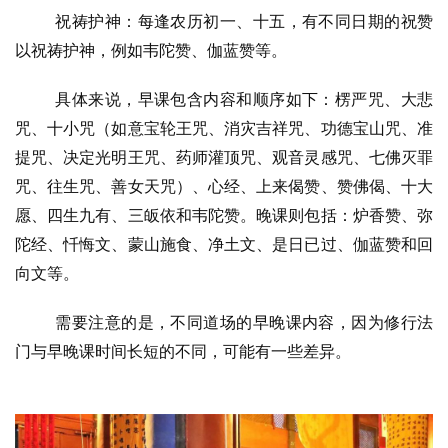
祝祷护神：每逢农历初一、十五，有不同日期的祝赞
以祝祷护神，例如韦陀赞、伽蓝赞等。
具体来说，早课包含内容和顺序如下：楞严咒、大悲
咒、十小咒（如意宝轮王咒、消灾吉祥咒、功德宝山咒、准
提咒、决定光明王咒、药师灌顶咒、观音灵感咒、七佛灭罪
咒、往生咒、善女天咒）、心经、上来偈赞、赞佛偈、十大
愿、四生九有、三皈依和韦陀赞。晚课则包括：炉香赞、弥
陀经、忏悔文、蒙山施食、净土文、是日已过、伽蓝赞和回
向文等。
需要注意的是，不同道场的早晚课内容，因为修行法
门与早晚课时间长短的不同，可能有一些差异。