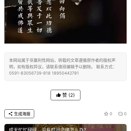
寺
院
巡
礼
视
频
本网站属于非赢利性网站，转载的文章遵循原作者的版权声
纪
明，如有版权异议，请联系值班编辑予以删除。 联系方式：
录
0591-83056739-818 18950442781
佛
赞
(2)
教
艺
术
生成海报
0
0
政
成天忙忙碌碌，没有时间念佛怎么办？