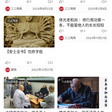
1
0
0
1
0
0
三三两两
2024年8月22日
三三两两
2025年2月8日
体光老和尚 ：修行用功第一
八点僧音
八点僧音
条，不能管他人的长长短短
1
0
0
三三两两
2024年11月21日
【安士全书】勿弃字纸
0
0
0
静瑛
2022年12月27日
八点僧音
八点僧音