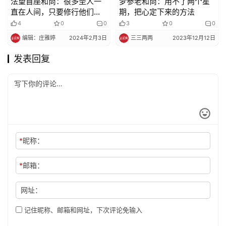
法望首座和尚：很多圣人一
梦参老和尚：用不了两个星
直在人间，只要修行他们会
期，把心定下来的方法
来保护我们的
4
0
0
3
0
0
编辑：庄雅婷
2024年2月3日
三三两两
2023年12月12日
发表回复
*
昵称：
*
邮箱：
网址：
记住昵称、邮箱和网址，下次评论免输入