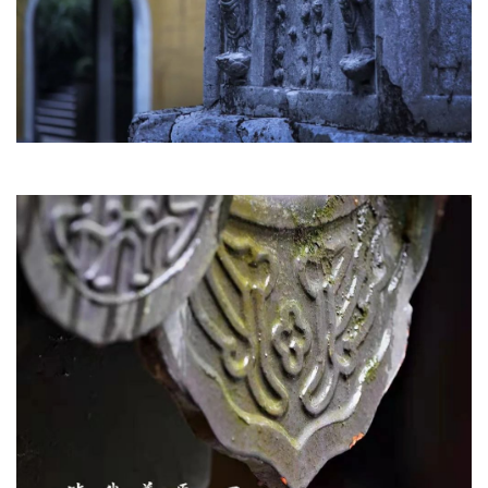
心
乐
菩
提
专
题
公
益
慈
善
佛
教
人
登录
注册
物