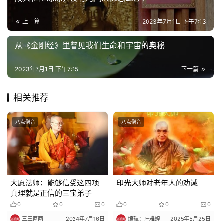
策
法
上一篇
2023年7月1日 下午7:13
规
从《金刚经》里瞥见我们生命和宇宙的奥秘
免
责
2023年7月1日 下午7:15
下一篇
声
明
相关推荐
八点僧音
八点僧音
大愿法师：能够信受这四项
印光大师对老年人的劝诫
真理就是正信的三宝弟子
0
0
0
0
0
0
三三两两
2024年7月16日
编辑：庄雅婷
2025年5月25日