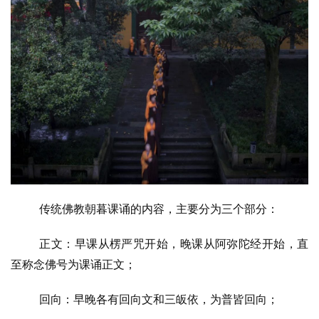
传统佛教朝暮课诵的内容，主要分为三个部分：
正文：早课从楞严咒开始，晚课从阿弥陀经开始，直
至称念佛号为课诵正文；
回向：早晚各有回向文和三皈依，为普皆回向；