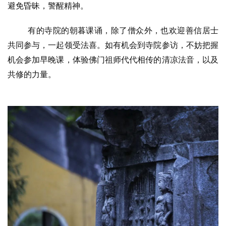
避免昏昧，警醒精神。
有的寺院的朝暮课诵，除了僧众外，也欢迎善信居士
共同参与，一起领受法喜。如有机会到寺院参访，不妨把握
机会参加早晚课，体验佛门祖师代代相传的清凉法音，以及
资
讯
共修的力量。
八
点
僧
音
高
僧
访
谈