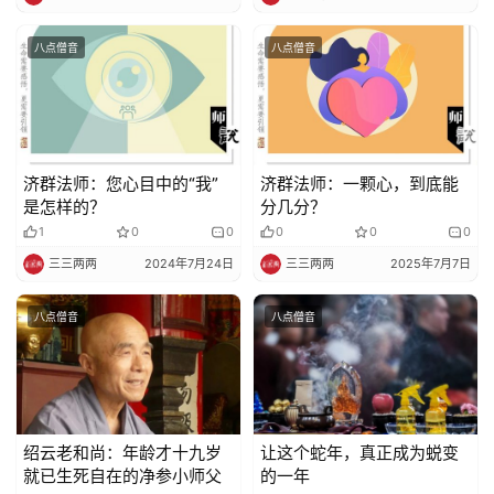
八点僧音
八点僧音
济群法师：您心目中的“我”
济群法师：一颗心，到底能
是怎样的？
分几分？
1
0
0
0
0
0
三三两两
2024年7月24日
三三两两
2025年7月7日
八点僧音
八点僧音
绍云老和尚：年龄才十九岁
让这个蛇年，真正成为蜕变
就已生死自在的净参小师父
的一年