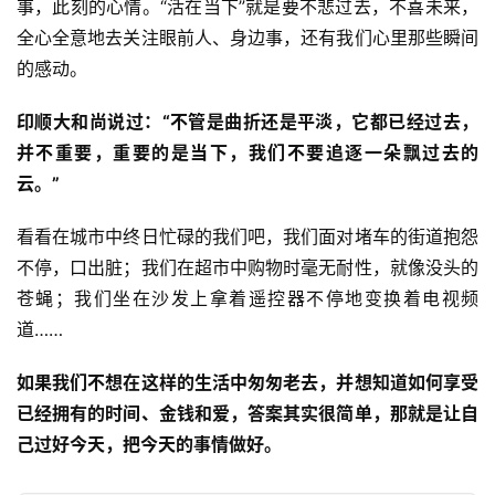
事，此刻的心情。“活在当下”就是要不悲过去，不喜未来，
高
全心全意地去关注眼前人、身边事，还有我们心里那些瞬间
僧
访
的感动。
谈
印顺大和尚说过：“不管是曲折还是平淡，它都已经过去，
并不重要，重要的是当下，我们不要追逐一朵飘过去的
心
乐
云。”
菩
提
看看在城市中终日忙碌的我们吧，我们面对堵车的街道抱怨
不停，口出脏；我们在超市中购物时毫无耐性，就像没头的
专
苍蝇；我们坐在沙发上拿着遥控器不停地变换着电视频
题
道……
如果我们不想在这样的生活中匆匆老去，并想知道如何享受
公
益
已经拥有的时间、金钱和爱，答案其实很简单，那就是让自
慈
己过好今天，把今天的事情做好。
善