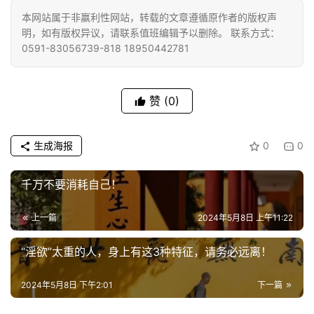
佛
本网站属于非赢利性网站，转载的文章遵循原作者的版权声
明，如有版权异议，请联系值班编辑予以删除。 联系方式：
教
0591-83056739-818 18950442781
人
登录
注册
物
赞
(0)
寺
院
巡
生成海报
0
0
礼
千万不要消耗自己！
视
频
上一篇
2024年5月8日 上午11:22
纪
“淫欲”太重的人，身上有这3种特征，请务必远离！
录
2024年5月8日 下午2:01
下一篇
佛