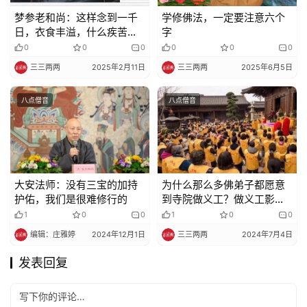
梦参老和尚：这样念到一千
学修佛法，一定要注意六个
日，衣食丰溢，什么疾苦都
字
没有了
0
0
0
0
0
0
三三两两
2025年2月11日
三三两两
2025年6月5日
八点僧音
八点僧音
大安法师：没有三宝的加持
为什么那么多佛弟子都愿意
护佑，我们是很难修行的
到寺院做义工？做义工影响
修行吗？
1
0
0
1
0
0
编辑：庄雅婷
2024年12月1日
三三两两
2024年7月4日
发表回复