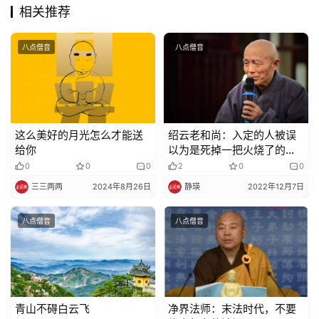
教
相关推荐
艺
术
八点僧音
八点僧音
政
策
法
规
这么美好的月光怎么才能送
绍云老和尚：入定的人被误
给你
以为是死掉一把火烧了的，
从古到今多了去了
0
0
0
2
0
0
免
三三两两
2024年8月26日
静瑛
2022年12月7日
责
声
八点僧音
八点僧音
明
青山不碍白云飞
净界法师：末法时代，不要