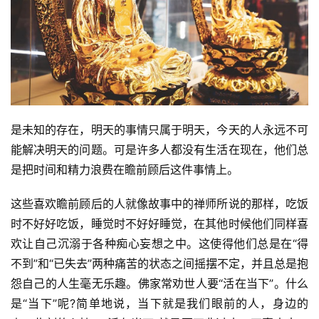
是未知的存在，明天的事情只属于明天，今天的人永远不可
能解决明天的问题。可是许多人都没有生活在现在，他们总
是把时间和精力浪费在瞻前顾后这件事情上。
资
讯
这些喜欢瞻前顾后的人就像故事中的禅师所说的那样，吃饭
时不好好吃饭，睡觉时不好好睡觉，在其他时候他们同样喜
八
欢让自己沉溺于各种痴心妄想之中。这使得他们总是在“得
点
不到”和“已失去”两种痛苦的状态之间摇摆不定，并且总是抱
僧
怨自己的人生毫无乐趣。佛家常劝世人要“活在当下”。什么
音
是“当下”呢?简单地说，当下就是我们眼前的人，身边的