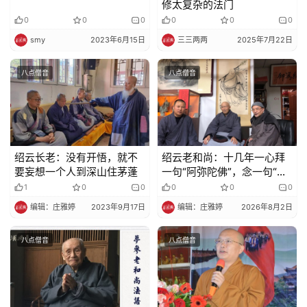
修太复杂的法门
0
0
0
0
0
0
smy
2023年6月15日
三三两两
2025年7月22日
八点僧音
八点僧音
绍云长老：没有开悟，就不
绍云老和尚：十几年一心拜
要妄想一个人到深山住茅蓬
一句“阿弥陀佛”，念一句“阿
弥陀佛”而成就的古月禅师。
1
0
0
0
0
0
编辑：庄雅婷
2023年9月17日
编辑：庄雅婷
2026年8月2日
八点僧音
八点僧音