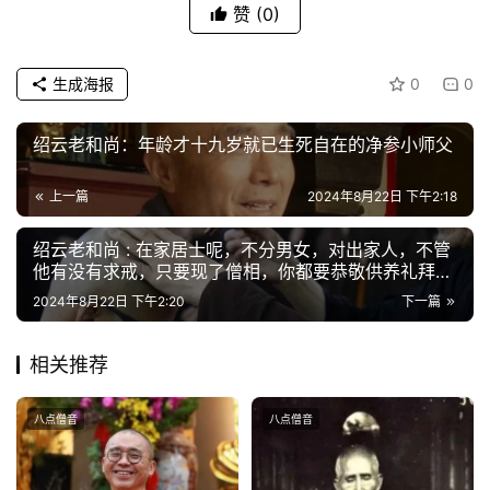
赞
(0)
题
公
生成海报
0
0
益
慈
绍云老和尚：年龄才十九岁就已生死自在的净参小师父
善
上一篇
2024年8月22日 下午2:18
佛
教
绍云老和尚 : 在家居士呢，不分男女，对出家人，不管
人
他有没有求戒，只要现了僧相，你都要恭敬供养礼拜，
登录
注册
随份随力
物
2024年8月22日 下午2:20
下一篇
寺
相关推荐
院
巡
八点僧音
八点僧音
礼