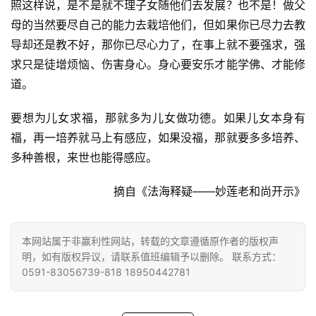
讯
照这样说，是不是就不理子女随他们去发展？也不是！做父
母的当然要尽自己的能力去栽培他们，但如果你已尽力去教
八
导却还是教不好，那你已尽心力了，在事上就不要强求，强
点
求只是徒增烦恼、伤害身心。身心要安乐才能学佛、才能修
僧
道。
音
要想为儿女求福，那就多为儿女做功德。如果儿女本身有
高
福，再一培养就马上有感应，如果没福，那就要多多培养、
僧
多种善根，来世也能得感应。
访
谈
摘自《法海释疑——妙莲老和尚开示》
心
乐
本网站属于非赢利性网站，转载的文章遵循原作者的版权声
菩
明，如有版权异议，请联系值班编辑予以删除。 联系方式：
提
0591-83056739-818 18950442781
专