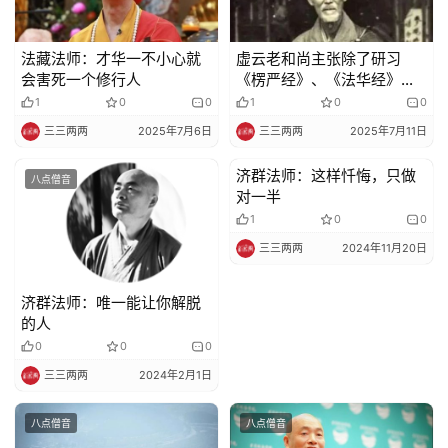
视
频
法藏法师：才华一不小心就
虚云老和尚主张除了研习
会害死一个修行人
《楞严经》、《法华经》、
纪
《金刚经》之外，还应多多
1
0
0
1
0
0
录
诵读《观世音菩萨普门品》
三三两两
2025年7月6日
三三两两
2025年7月11日
和《地藏经》
佛
济群法师：这样忏悔，只做
八点僧音
八点僧音
教
对一半
艺
1
0
0
术
三三两两
2024年11月20日
政
济群法师：唯一能让你解脱
策
的人
法
0
0
0
规
三三两两
2024年2月1日
免
八点僧音
八点僧音
责