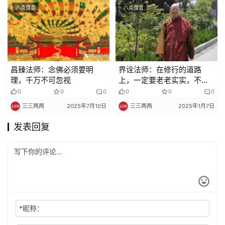
八点僧音
八点僧音
昌臻法师：念佛必须要明
界诠法师：在修行的道路
理，千万不可忽视
上，一定要老老实实，不要
去惑众骗人
0
0
0
0
0
0
三三两两
2025年7月10日
三三两两
2025年1月7日
发表回复
*
昵称：