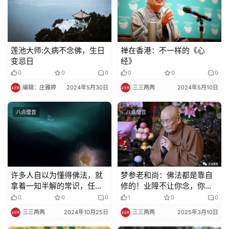
声
明
莲池大师:久病不念佛，生日
禅在香港：不一样的《心
变忌日
经》
0
0
0
0
0
0
编辑：庄雅婷
2024年5月30日
三三两两
2024年5月10日
八点僧音
八点僧音
许多人自以为懂得佛法，就
梦参老和尚：佛法都是靠自
拿着一知半解的常识，任意
修的！业障不让你念，你一
理解佛法
定要念
0
0
0
1
0
0
三三两两
2024年10月25日
三三两两
2025年3月10日