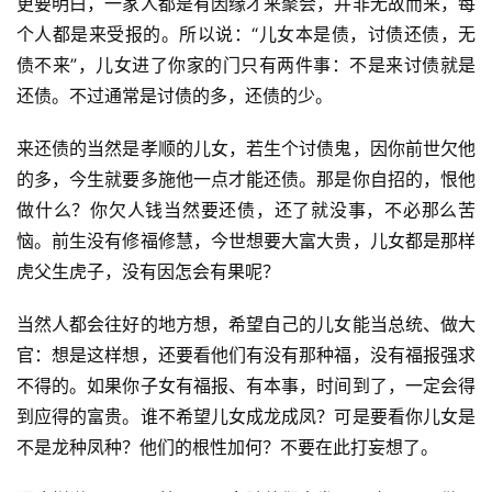
更要明白，一家人都是有因缘才来聚会，并非无故而来，每
个人都是来受报的。所以说：“儿女本是债，讨债还债，无
债不来”，儿女进了你家的门只有两件事：不是来讨债就是
还债。不过通常是讨债的多，还债的少。
来还债的当然是孝顺的儿女，若生个讨债鬼，因你前世欠他
的多，今生就要多施他一点才能还债。那是你自招的，恨他
做什么？你欠人钱当然要还债，还了就没事，不必那么苦
恼。前生没有修福修慧，今世想要大富大贵，儿女都是那样
虎父生虎子，没有因怎会有果呢？
当然人都会往好的地方想，希望自己的儿女能当总统、做大
官：想是这样想，还要看他们有没有那种福，没有福报强求
不得的。如果你子女有福报、有本事，时间到了，一定会得
到应得的富贵。谁不希望儿女成龙成凤？可是要看你儿女是
不是龙种凤种？他们的根性加何？不要在此打妄想了。
资