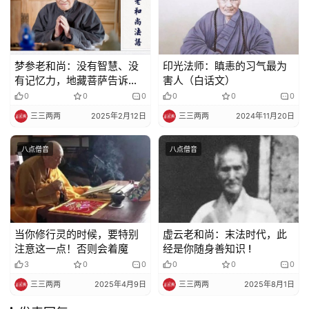
梦参老和尚：没有智慧、没
印光法师：瞋恚的习气最为
有记忆力，地藏菩萨告诉我
害人（白话文）
们一个方法
0
0
0
0
0
0
三三两两
2025年2月12日
三三两两
2024年11月20日
八点僧音
八点僧音
当你修行灵的时候，要特别
虚云老和尚：末法时代，此
注意这一点！否则会着魔
经是你随身善知识 !
3
0
0
0
0
0
三三两两
2025年4月9日
三三两两
2025年8月1日