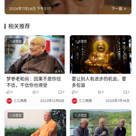
2024年7月24日 下午2:17
下一篇
相关推荐
八点僧音
八点僧音
梦参老和尚：因果不是你信
要让别人有进步的机会，要
不信，不信你也得受
多包容
0
0
0
0
0
0
三三两两
2023年12月9日
三三两两
2025年7月16日
八点僧音
八点僧音