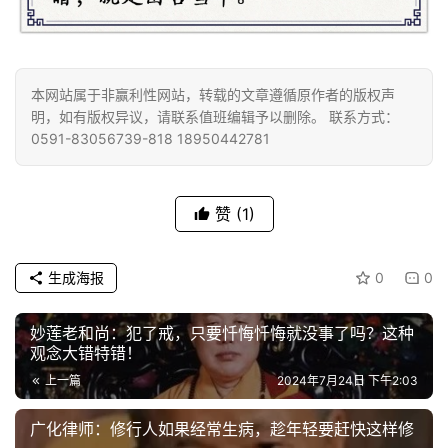
免
责
本网站属于非赢利性网站，转载的文章遵循原作者的版权声
声
明，如有版权异议，请联系值班编辑予以删除。 联系方式：
明
0591-83056739-818 18950442781
赞
(1)
生成海报
0
0
妙莲老和尚：犯了戒，只要忏悔忏悔就没事了吗？这种
观念大错特错！
上一篇
2024年7月24日 下午2:03
广化律师：修行人如果经常生病，趁年轻要赶快这样修