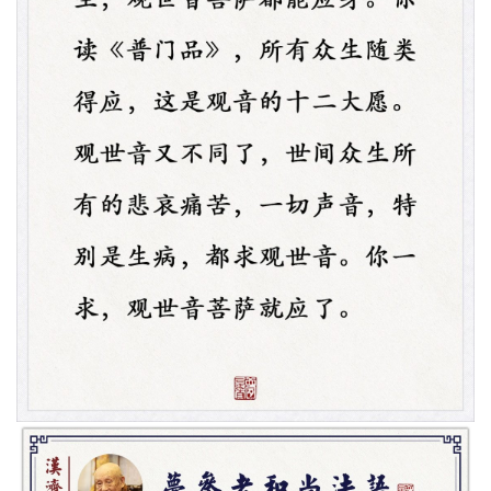
提
专
题
公
益
慈
善
佛
教
人
登录
注册
物
寺
院