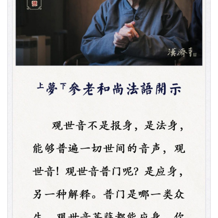
资
讯
八
点
僧
音
高
僧
访
谈
心
乐
菩