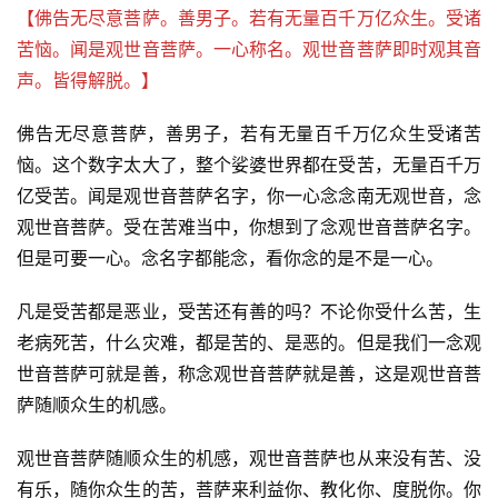
【佛告无尽意菩萨。善男子。若有无量百千万亿众生。受诸
苦恼。闻是观世音菩萨。一心称名。观世音菩萨即时观其音
声。皆得解脱。】
佛告无尽意菩萨，善男子，若有无量百千万亿众生受诸苦
恼。这个数字太大了，整个娑婆世界都在受苦，无量百千万
亿受苦。闻是观世音菩萨名字，你一心念念南无观世音，念
观世音菩萨。受在苦难当中，你想到了念观世音菩萨名字。
但是可要一心。念名字都能念，看你念的是不是一心。
凡是受苦都是恶业，受苦还有善的吗？不论你受什么苦，生
老病死苦，什么灾难，都是苦的、是恶的。但是我们一念观
世音菩萨可就是善，称念观世音菩萨就是善，这是观世音菩
萨随顺众生的机感。
观世音菩萨随顺众生的机感，观世音菩萨也从来没有苦、没
有乐，随你众生的苦，菩萨来利益你、教化你、度脱你。你