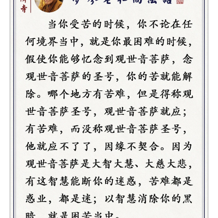
巡
礼
视
频
纪
录
佛
教
艺
术
政
策
法
规