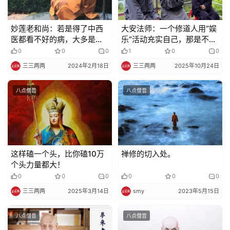
妙莲老和尚：若是得了中西
大安法师：一个修道人用“娱
医都看不好的病，大多是这
乐”活动充实自己，那是不适
样来的！
宜的，要离开人群，离开那
0
0
0
1
0
0
些五欲六尘的熏习
三三两两
2024年2月18日
三三两两
2025年10月24日
八点僧音
八点僧音
这样磕一个头，比你磕10万
禅修的切入处。
个头力量都大！
0
0
0
0
0
0
三三两两
2025年3月14日
smy
2023年5月15日
八点僧音
八点僧音