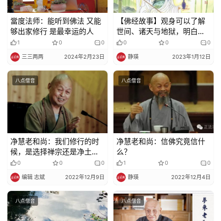
當度法师：能听到佛法 又能
【佛经故事】观身可以了解
够出家修行 是最幸运的人
世间、诸天与地狱，明白奥
妙的佛法
1
0
0
0
0
0
三三两两
2024年2月23日
静瑛
2023年1月12日
八点僧音
八点僧音
净慧老和尚：我们修行的时
净慧老和尚：信佛究竟信什
候，是选择禅宗还是净土
么？
宗？
0
0
0
1
0
0
编辑 志斌
2022年12月9日
静瑛
2022年12月4日
八点僧音
八点僧音