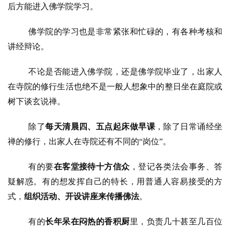
人
登录
注册
后方能进入佛学院学习。
物
佛学院的学习也是非常紧张和忙碌的，有各种考核和
寺
讲经辩论。
院
巡
不论是否能进入佛学院，还是佛学院毕业了，出家人
礼
在寺院的修行生活也绝不是一般人想象中的整日坐在庭院或
树下谈玄说禅。
视
频
除了
每天清晨四、五点起床做早课
，除了日常诵经坐
禅的修行，出家人在寺院还有不同的
“
岗位
”。
纪
录
有的要
在客堂接待十方信众
，登记各类法会事务、答
疑解惑。有的想发挥自己的特长，用普通人容易接受的方
佛
式，
组织活动、开设讲座来传播佛法
。
教
艺
有的
长年呆在闷热的香积厨
里，负责几十甚至几百位
术