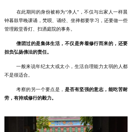
在此期间的身份被称为
“
净人
”
，不仅与出家人一样晨
钟暮鼓早晚课诵，梵呗、诵经、坐禅都要学习，还要做一些
管理殿堂香灯、扫洒庭院的事务。
僧团过的是集体生活，不仅是奔着修行而来的，还要
担负弘扬佛法的责任。
资
讯
一般来说年纪太大或太小，生活自理能力太弱的人都
不是很适合。
八
点
考察的另一个要点是，
是否有坚强的意志，能吃苦耐
僧
音
劳，有持戒修行的毅力。
高
僧
访