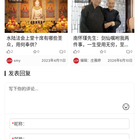
水陆法会上堂十席有哪些圣
南怀瑾先生：剑仙嘱咐我两
众，用何奉供？
件事，一生受用无穷，至今
难忘
2
0
0
0
0
0
smy
2023年4月11日
编辑：庄雅婷
2026年6月10日
发表回复
*
昵称：
*
邮箱：