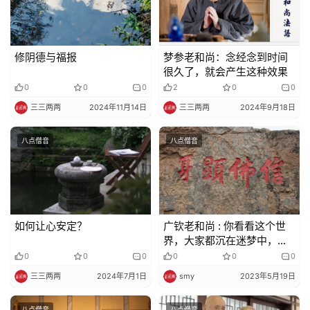
修阴德与福报
梦参老和尚：念经念到时间
很久了，就会产生这种效果
0
0
0
2
0
0
三三两两
2024年11月14日
三三两两
2024年9月18日
八点僧音
八点僧音
如何让心安定？
广钦老和尚 : 你看看这个世
界，大家都沉在迷梦中，追
逐名利，你争我夺
0
0
0
0
0
0
三三两两
2024年7月1日
smy
2023年5月19日
八点僧音
八点僧音