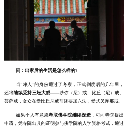
谈
心
乐
菩
提
专
题
问：出家后的生活是怎么样的?
公
当
“
净人
”
的身份通过了考察，正式剃度后的几年里，
益
慈
还将
陆续受持三坛大戒
——
沙弥（尼）戒、比丘（尼）戒、
善
菩萨戒，女众在受比丘尼戒前还要加六法，受式叉摩那戒。
佛
如果个人有意愿
考取佛学院继续深造
，可向寺院提出
教
申请，凭寺院出具的证明参与佛学院的入学资格考试，通过