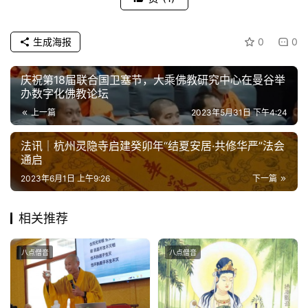
生成海报
0
0
庆祝第18届联合国卫塞节，大乘佛教研究中心在曼谷举
办数字化佛教论坛
上一篇
2023年5月31日 下午4:24
法讯｜杭州灵隐寺启建癸卯年“结夏安居·共修华严”法会
通启
2023年6月1日 上午9:26
下一篇
相关推荐
八点僧音
八点僧音