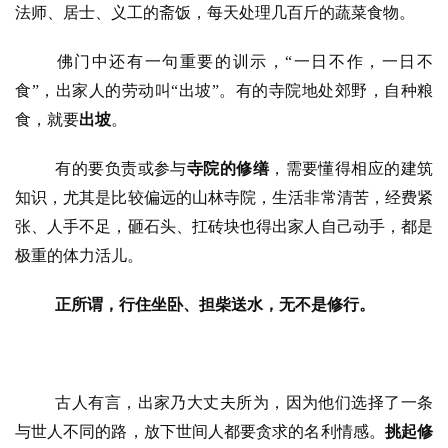
法师、居士、义工的斋饭，每天处理几百斤的蔬菜食物。
政
佛门中还有一句重要的训示，
“
一日不作，一日不
策
法
食
”
，出家人的劳动叫
“
出坡
”
。有的寺院地处郊野，自种粮
规
食，就要
出坡
。
有的要负责或参与
寺院的修缮
，需要懂得相应的建筑
免
责
知识，尤其是比较偏远的山林寺院，生活非常清苦，经费紧
声
张、人手不足，砸石头、扛砖块也得出家人自己动手，都是
明
极重的体力活儿。
正所谓，行住坐卧、担柴送水，无不是修行。
古人有言，出家乃大丈夫所为，因为他们选择了一条
与世人不同的路，放下世间人都要贪求的名利情感。
挑起修