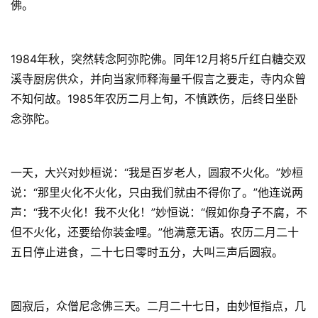
佛。
1984年秋，突然转念阿弥陀佛。同年12月将5斤红白糖交双
溪寺厨房供众，并向当家师释海量千假言之要走，寺内众曾
不知何故。1985年农历二月上旬，不慎跌伤，后终日坐卧
念弥陀。
一天，大兴对妙桓说：“我是百岁老人，圆寂不火化。”妙桓
说：“那里火化不火化，只由我们就由不得你了。”他连说两
声：“我不火化！我不火化！”妙恒说：“假如你身子不腐，不
但不火化，还要给你装金哩。”他满意无语。农历二月二十
五日停止进食，二十七日零时五分，大叫三声后圆寂。
圆寂后，众僧尼念佛三天。二月二十七日，由妙恒指点，几