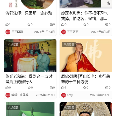
济群法师：只因那一念心动
妙莲老和尚：你不把坏习气
戒掉，怕吃苦、懒惰，那就
没希望了
1
0
0
0
0
0
三三两两
2024年1月24日
三三两两
2025年9月3日
八点僧音
八点僧音
体光老和尚：做到这一点 才
原佛·观察|茗山长老：实行慈
是真正的修行人
悲的十三种方便
0
0
0
1
0
0
编辑：庄雅婷
2025年9月7日
smy
2023年6月17日
八点僧音
八点僧音