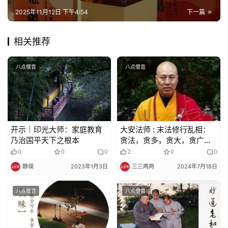
2025年11月12日 下午4:54
下一篇
相关推荐
八点僧音
八点僧音
开示｜印光大师：家庭教育
大安法师 : 末法修行乱相：
乃治国平天下之根本
贪法，贪多，贪大，贪广，
非常散乱！
0
0
0
2
0
0
静瑛
2023年1月3日
三三两两
2024年7月18日
八点僧音
八点僧音