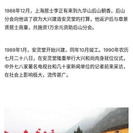
善
1988年12月，上海居士李正有来到九华山后山朝香，后山
佛
分会向他谈了欲为大兴建造安灵堂的打算，他返沪后与章景
教
贤居士商量，共施资1万余元资助后山分会。
人
登录
注册
物
1989年1月，安灵堂开始兴建，同年10月竣工。1990年农历
寺
七月二十八日，在安灵堂隆重举行大兴和尚肉身就位仪式，
院
中外七八家著名电视台和几十家新闻单位的记者前来采访，
巡
在社会上影响极大，流传甚广。
礼
视
频
纪
录