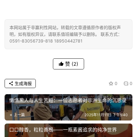
本网站属于非赢利性网站，转载的文章遵循原作者的版权声
明，如有版权异议，请联系值班编辑予以删除。 联系方式：
0591-83056739-818 18950442781
赞
(2)
生成海报
0
0
懒惰黑人与人生苦短：一位志愿者对非洲生命的沉思录
上一篇
2025年11月11日 下午5:40
口口醇香，粒粒善根——一瓶素酱追求的纯净世界