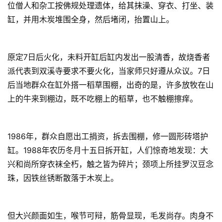
位僧人和杂工按佛规处理遗体，给其抹澡、穿衣、打坐、装
缸，并用木炭堆围全身，然后堵闭，抬置山上。
原定7日后火化，未料开缸后缸内发出一股清香，故烧香者
派代表到双溪寺要求不要火化，当家师只好遵从众议。7日
后当地群众在缸外搭一稻草围棚，出奇的是，许多放牧在山
上的牛来到棚边，既不吃棚上的稻草，也不触棚擦痒。
1986年，群众自愿出工捐资，拆去围棚，修一圆形砖塔护
资
缸。1988年农历冬月十五日拆开缸，人们惊奇地发现：大
讯
兴和尚所穿衣袜全朽，触之皆为碎片；颈项上所挂罗汉豆念
珠，因铁丝锈断散落于木炭上。
八
点
僧
但大兴颜面如生，喉节可辩，筋骨显现，毛发尚存。肉身不
音