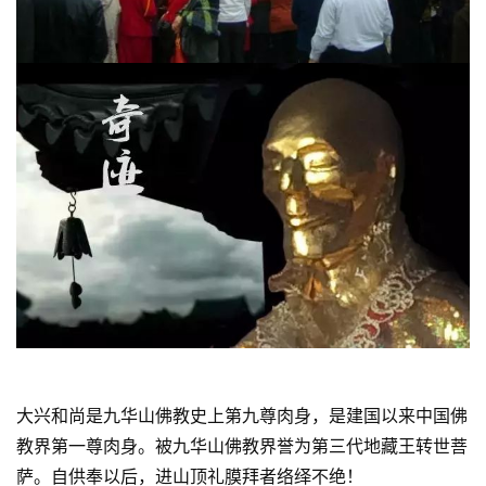
大兴和尚是九华山佛教史上第九尊肉身，是建国以来中国佛
教界第一尊肉身。被九华山佛教界誉为第三代地藏王转世菩
萨。自供奉以后，进山顶礼膜拜者络绎不绝！