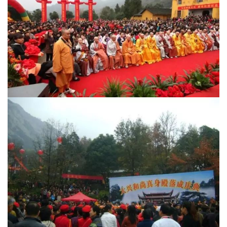
佛
教
艺
术
政
策
法
规
免
责
声
明