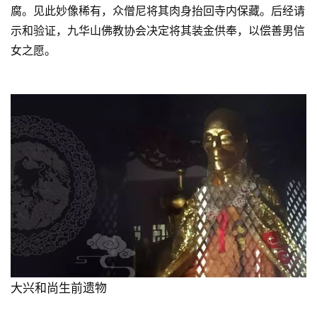
腐。见此妙像稀有，众僧尼将其肉身抬回寺内保藏。后经请
示和验证，九华山佛教协会决定将其装金供奉，以偿善男信
高
僧
女之愿。
访
谈
心
乐
菩
提
专
题
公
益
大兴和尚生前遗物
慈