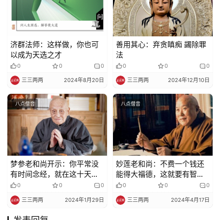
济群法师：这样做，你也可
善用其心：弃贪瞋痴 蠲除罪
以成为天选之才
法
0
0
0
0
0
0
三三两两
2024年8月20日
三三两两
2024年12月10日
八点僧音
八点僧音
梦参老和尚开示：你平常没
妙莲老和尚：不费一个钱还
有时间念经，就在这十天里
能得大福德，这就要有智慧
念
啦！
0
0
0
0
0
0
三三两两
2024年1月29日
三三两两
2024年4月17日