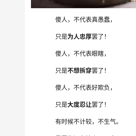
傻人，不代表真愚蠢，
只是
为人忠厚
罢了！
傻人，不代表眼瞎，
只是
不想拆穿
罢了！
傻人，不代表好欺负，
只是
大度忍让
罢了！
有时候不计较，不生气。