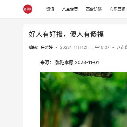
资讯
八点僧音
高僧访谈
心乐菩提
好人有好报，傻人有傻福
编辑：庄雅婷
•
2023年11月12日 上午10:07
•
八点
	来源： 弥陀本愿 2023-11-01