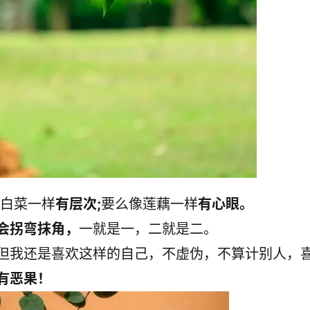
白菜一样
有层次;
要么像莲藕一样
有心眼。
会拐弯抹角，
一就是一，二就是二。
但我还是喜欢这样的自己，
不虚伪，不算计别人，
有恶果！