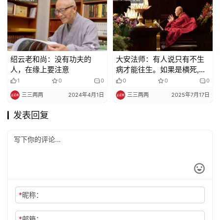
绍云老和尚：没有功夫的
大安法师：有人说只有不生
人，在缘上要注意
病才能往生。如果是横死,比
如车祸、落水、喝药都不能
1
0
0
0
0
0
往生？
三三两两
2024年4月1日
三三两两
2025年7月17日
发表回复
*
昵称：
*
邮箱：