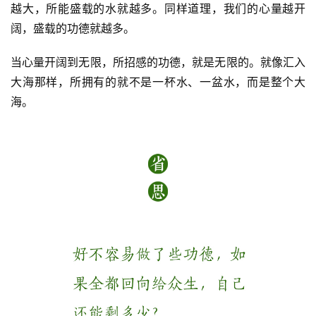
越大，所能盛载的水就越多。同样道理，我们的心量越开
八
阔，盛载的功德就越多。
点
僧
当心量开阔到无限，所招感的功德，就是无限的。就像汇入
音
大海那样，所拥有的就不是一杯水、一盆水，而是整个大
海。
高
僧
访
谈
心
乐
菩
提
专
题