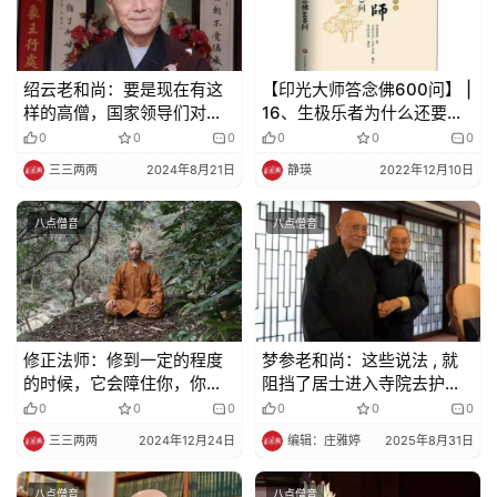
绍云老和尚：要是现在有这
【印光大师答念佛600问】 |
样的高僧，国家领导们对佛
16、生极乐者为什么还要常
教就不一样了
念三宝？
0
0
0
0
0
0
三三两两
2024年8月21日
静瑛
2022年12月10日
八点僧音
八点僧音
修正法师：修到一定的程度
梦参老和尚：这些说法 , 就
的时候，它会障住你，你就
阻挡了居士进入寺院去护持
是迈不过去…
三宝 !
0
0
0
0
0
0
三三两两
2024年12月24日
编辑：庄雅婷
2025年8月31日
八点僧音
八点僧音