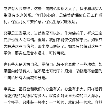
或许有人会觉得，这些回向的范围都太大了，似乎和现实人
生没有多少关系。他们关心的，是佛菩萨保佑自己工作顺
利，保佑儿女平安如意，保佑生意兴旺发达。
只要是正当要求，当然也是可以的。作为佛弟子，祈求三宝
庇护也是人之常情。但是，我们不能仅仅停留于此。如果只
为解决这些而信佛，那出发点便错了。如果只想得到这些而
学佛，那实在是舍本逐末，可怜可叹。
也有些人是因为自私，觉得自己好不容易做了一些功德，如
果回向给所有人，岂不是太可惜了？须知，功德绝不会因为
回向给所有人而减少分毫。
事实上，福报也和我们的心量有关。心量有多大，同样善行
所能招感的功德就有多大。就像面对无量无边的四大海水，
资
讯
一个杯子，只能装一杯水；一个脸盆，就能装一盆水。容器