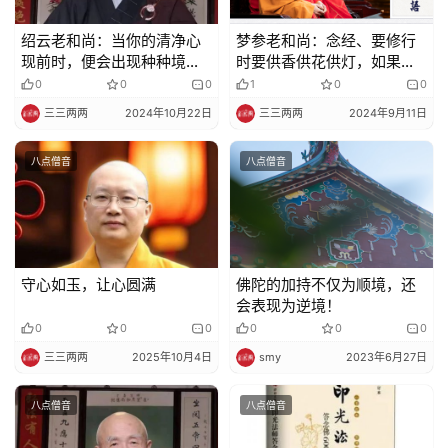
明
绍云老和尚：当你的清净心
梦参老和尚：念经、要修行
现前时，便会出现种种境界
时要供香供花供灯，如果你
或是景象
都没有，可以这样做
0
0
0
1
0
0
三三两两
2024年10月22日
三三两两
2024年9月11日
八点僧音
八点僧音
守心如玉，让心圆满
佛陀的加持不仅为顺境，还
会表现为逆境！
0
0
0
0
0
0
三三两两
2025年10月4日
smy
2023年6月27日
八点僧音
八点僧音