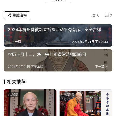
频
纪
生成海报
0
0
录
2024年杭州佛教新春祈福活动平稳有序、安全吉祥
佛
教
上一篇
2024年2月21日 下午3:44
艺
农历正月十二，净土宗七祖省常法师圆寂日
术
2024年2月21日 下午3:52
下一篇
政
策
法
相关推荐
规
八点僧音
八点僧音
免
责
声