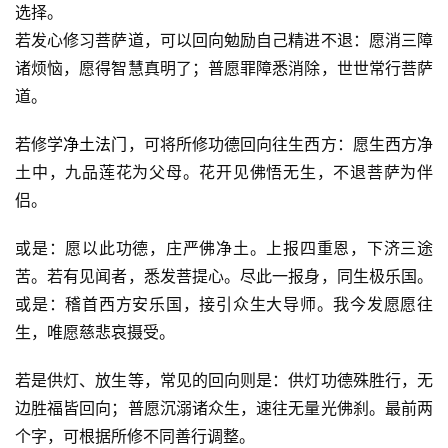
选择。
若发心修习菩萨道，可以回向勉励自己精进不退：愿消三障
诸烦恼，愿得智慧真明了；普愿罪障悉消除，世世常行菩萨
道。
若修学
净土法门
，可将所修功德回向往生西方：愿生西方净
土中，九品莲花为父母。花开见佛悟无生，不退菩萨为伴
侣。
或是：愿以此功德，庄严佛净土。上报四重恩，下济三途
苦。若有见闻者，悉发菩提心。尽此一报身，同生极乐国。
或是：稽首西方安乐国，接引众生大导师。我今发愿愿往
生，唯愿慈悲哀摄受。
若是供灯、放生等，常见的回向则是：供灯功德殊胜行，无
边胜福皆回向；普愿沉溺诸众生，速往无量光佛刹。最前两
个字，可根据所修不同善行调整。