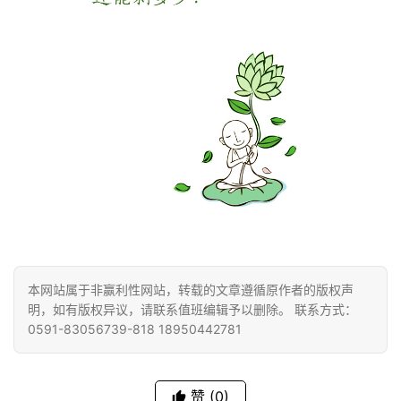
公
益
慈
善
佛
教
人
登录
注册
物
寺
本网站属于非赢利性网站，转载的文章遵循原作者的版权声
院
明，如有版权异议，请联系值班编辑予以删除。 联系方式：
巡
0591-83056739-818 18950442781
礼
视
赞
(0)