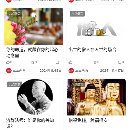
艺
术
八点僧音
八点僧音
政
策
法
规
你的命运，就藏在你的起心
出世的僧人在入世的场合
动念里
免
0
0
0
0
0
0
责
三三两两
2024年8月8日
三三两两
2024年11月17日
声
明
八点僧音
八点僧音
济群法师：谁是你的善知
惜福免耗，种福得安
识？