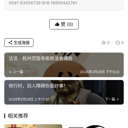
僧
0591-83056739-818 18950442781
访
谈
赞
(0)
心
乐
生成海报
0
0
菩
提
法讯｜杭州灵隐寺皈依法会通启
专
上一篇
2024年2月28日 下午6:22
题
修行时，别人障碍你是好事！
公
益
2024年2月29日 上午11:37
下一篇
慈
善
相关推荐
佛