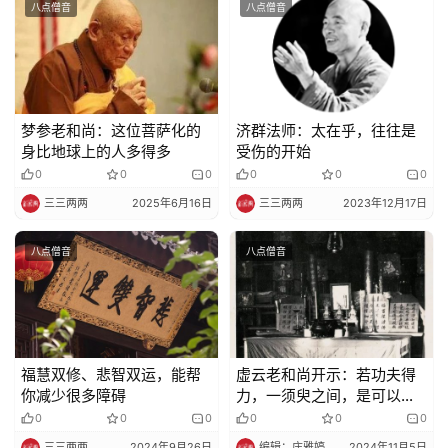
八点僧音
八点僧音
教
人
登录
注册
物
寺
梦参老和尚：这位菩萨化的
济群法师：太在乎，往往是
院
身比地球上的人多得多
受伤的开始
巡
0
0
0
0
0
0
礼
三三两两
2025年6月16日
三三两两
2023年12月17日
视
八点僧音
八点僧音
频
纪
录
福慧双修、悲智双运，能帮
虚云老和尚开示：若功夫得
你减少很多障碍
力，一须臾之间，是可以成
佛
佛的
0
0
0
0
0
0
教
三三两两
2024年9月26日
编辑：庄雅婷
2024年11月5日