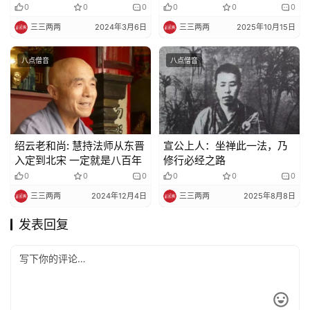
0
0
0
0
0
0
三三两两
2024年3月6日
三三两两
2025年10月15日
八点僧音
八点僧音
绍云老和尚: 慧持法师从东晋
宣公上人：坐禅此一法，乃
入定到北宋 一定就是八百年
修行必经之路
0
0
0
0
0
0
三三两两
2024年12月4日
三三两两
2025年8月8日
发表回复