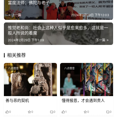
當度法师：佛陀与老子
益
慈
上一篇
2024年2月29日 下午12:03
善
惟觉老和尚：社会上这种人似乎是愈来愈多，这就是一
佛
般人所说的着魔
教
2024年2月29日 下午1:09
下一篇
人
登录
注册
物
相关推荐
寺
八点僧音
八点僧音
院
巡
礼
视
善与恶的契机
懂得报恩，才会遇到贵人
频
0
0
0
1
0
0