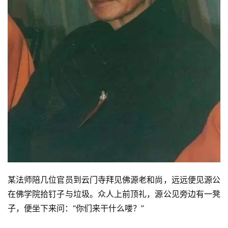
某法师陪几位官员到
云门寺
拜见佛源老和尚，远远便见源公
在佛学院拾钉子与垃圾。众人上前顶礼，源公见旁边有一凳
子，便坐下来问：“你们来干什么喽？”