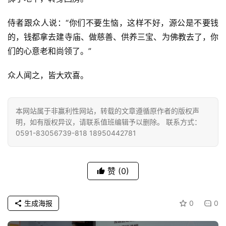
点
僧
侍者跟众人说：“你们不要生恼，这样不好，源公是不要钱
音
的，钱都拿去建寺庙、做慈善、供养三宝、为佛教去了，你
们的心意老和尚领了。”
高
僧
众人闻之，皆大欢喜。
访
谈
本网站属于非赢利性网站，转载的文章遵循原作者的版权声
心
明，如有版权异议，请联系值班编辑予以删除。 联系方式：
乐
0591-83056739-818 18950442781
菩
提
赞
(0)
专
题
生成海报
0
0
公