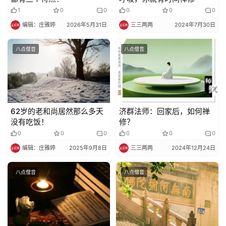
1
0
0
0
0
0
编辑：庄雅婷
2026年5月31日
三三两两
2024年7月30日
八点僧音
八点僧音
62岁的老和尚居然那么多天
济群法师：回家后，如何禅
没有吃饭！
修？
0
0
0
0
0
0
编辑：庄雅婷
2025年9月8日
三三两两
2024年12月24日
八点僧音
八点僧音