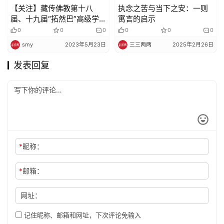
【关注】藏传佛教第十八
执念之苦与当下之安：一则
届、十九届“拓然巴”高级学
寓言的启示
衔授予仪式在京举行
0
0
0
0
0
0
smy
2023年5月23日
三三两两
2025年2月26日
发表回复
*
昵称：
*
邮箱：
网址：
记住昵称、邮箱和网址，下次评论免输入