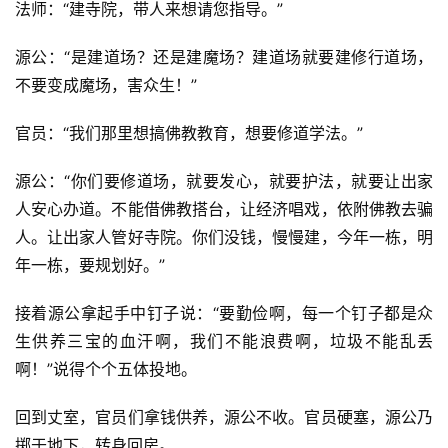
法师：“建寺院，带人来想请您指导。”
源公：“是建道场？还是建魔场？建道场就要建修行道场，
不要变成魔场，害众生！”
官员：“我们那里想搞佛教教育，想要修道学法。”
源公：“你们要修道场，就要发心，就要护法，就要让出家
人安心办道。不能借佛教搭台，让经济唱戏，依附佛教去骗
人。让出家人管好寺院。你们没钱，慢慢建，今年一栋，明
年一栋，要规划好。”
接着源公拿起手中钉子说：“要勤俭啊，每一个钉子都是众
生供养三宝的血汗啊，我们不能浪费啊，垃圾不能乱丢
资
啊！”说得个个五体投地。
讯
回到丈室，官员们拿钱供养，源公不收。官员硬塞，源公乃
八
掷于地下，转身回房。