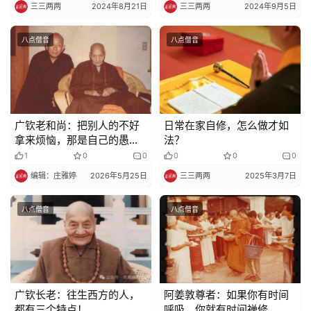
纪
三三两两
2024年8月21日
三三两两
2024年9月5日
录
八点僧音
八点僧音
佛
教
艺
术
广钦老和尚：​把别人的不好
日常在家自修，怎么做才如
拿来烦恼，那是自己的愚痴
法？
政
！
1
0
0
0
0
0
策
编辑：庄雅婷
2026年5月25日
三三两两
2025年3月7日
法
规
八点僧音
八点僧音
免
责
声
明
广钦长老：往生西方的人，
阿姜敦尊者：如果你有时间
都有三个特点！
呼吸，你就有时间禅修