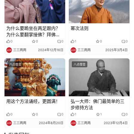
为什么要跪坐在两足跟内？
幂次法则
为什么要翻掌接佛？拜佛里
细节的来源
0
0
0
1
0
0
三三两两
2024年12月16日
三三两两
2025年3月4日
八点僧音
八点僧音
用这个方法诵经，更圆满！
弘一大师：佛门最简单的三
步修持方法
0
0
0
1
1
0
三三两两
2024年8月20日
三三两两
2023年12月4日