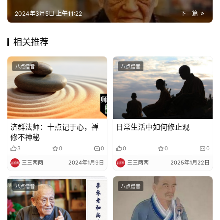
2024年3月5日 上午11:22
下一篇
相关推荐
八点僧音
八点僧音
济群法师：十点记于心，禅
日常生活中如何修止观
修不神秘
3
0
0
0
0
0
三三两两
2024年1月9日
三三两两
2025年1月22日
八点僧音
八点僧音