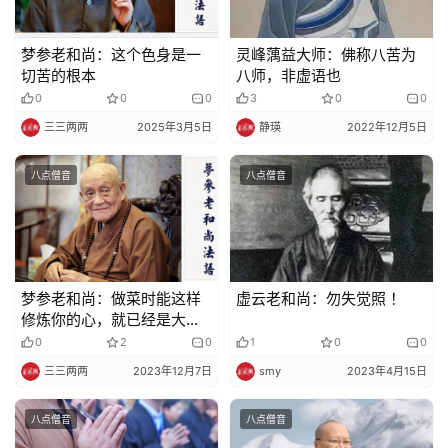
梦参老和尚：这个色身是一
灵峰蕅益大师：佛称八苦为
切苦的根本
八师，非虚语也
0
0
0
3
0
0
三三两两
2025年3月5日
静瑛
2022年12月5日
八点僧音
八点僧音
梦参老和尚：做菜时能这样
虚云老和尚：勿失觉照 ！
修炼你的心，就已经是大菩
萨心
0
2
0
1
0
0
三三两两
2023年12月7日
smy
2023年4月15日
八点僧音
八点僧音