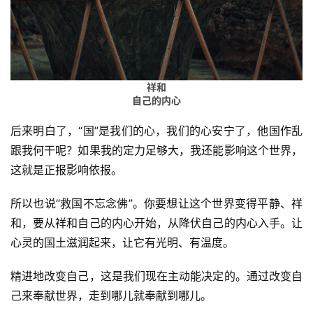
善
佛
教
人
登录
注册
祥和
物
自己的内心
寺
后来明白了，“国”是我们的心，我们的心安宁了，他国作乱
院
跟我何干呢？如果我的定力足够大，我还能影响这个世界，
巡
这就是正报影响依报。
礼
所以也说“救国不忘念佛”。你要想让这个世界变得平静、祥
视
和，要从祥和自己的内心开始，从降伏自己的内心入手。让
频
心灵的国土滋润起来，让它有光明、有温度。
纪
精进地改变自己，这是我们现在主动能决定的。通过改变自
录
己来奉献世界，走到哪儿就奉献到哪儿。