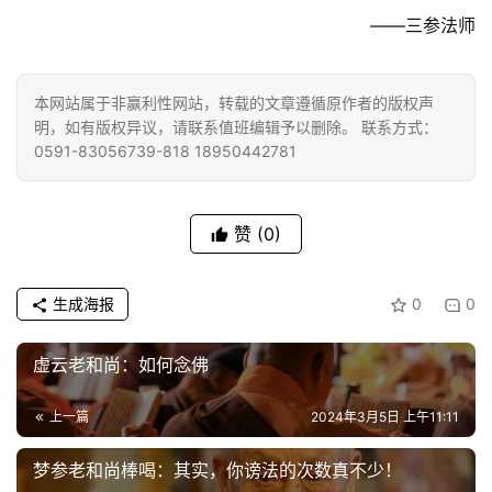
——三参法师
佛
教
艺
本网站属于非赢利性网站，转载的文章遵循原作者的版权声
术
明，如有版权异议，请联系值班编辑予以删除。 联系方式：
0591-83056739-818 18950442781
政
策
法
赞
(0)
规
免
生成海报
0
0
责
声
虚云老和尚：如何念佛
明
上一篇
2024年3月5日 上午11:11
梦参老和尚棒喝：其实，你谤法的次数真不少！