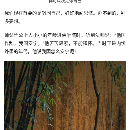
你可以决定你自己
我们现在首要的是巩固自己，好好地闻思修。办不到的，别
多妄想。
师父悟公上人小小的年龄进佛学院时，听到法师说：“他国
作乱，我国安宁。”他苦苦思索，不能释怀。当时正是内忧
外患的年代，他说我国怎么安宁呢？
资
讯
八
点
僧
音