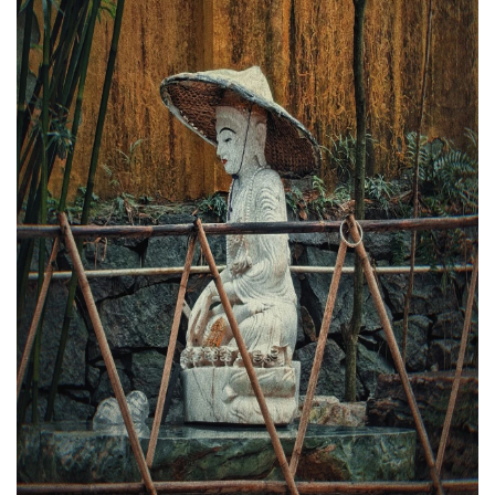
高
僧
访
谈
心
乐
菩
提
专
题
公
益
慈