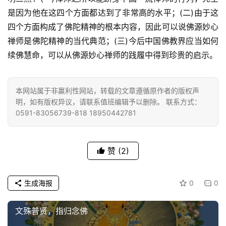
是因为他在这四个方面都达到了非常高的水平；(二)由于这
四个方面构成了佛陀精神的根本内容，因此可以说佛源妙心
禅师是佛陀精神的当代典范；(三)今后中国佛教界应当如何
续佛慧命，可以从佛源妙心禅师的践履中得到珍贵的启示。
本网站属于非赢利性网站，转载的文章遵循原作者的版权声
明，如有版权异议，请联系值班编辑予以删除。 联系方式：
0591-83056739-818 18950442781
赞
(2)
生成海报
0
0
文殊普贤，指归念佛