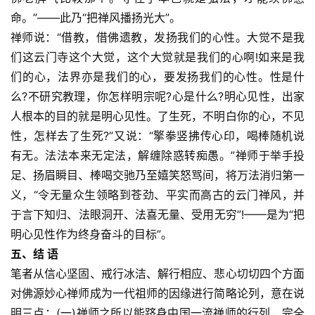
命。”——此乃“把禅风播扬光大”。
禅师说：“借教，借佛遗教，发扬我们的心性。大觉不是我
们这云门寺这个大觉，这个大觉就是我们的心啊!如来是我
们的心，法界亦是我们的心，要发扬我们的心性。性是什
么?不研究教理，你怎样明宗呢?心是什么?明心见性，出家
人根本的目的就是明心见性。了生死，不明白你的心，不见
性，怎样去了生死?”又说：“擎拳竖拂传心印，喝棒随机说
有无。法法本来无定法，解缠除惑转痴愚。”禅师于举手投
足、扬眉瞬目、棒喝交驰乃至嬉笑怒骂间，将万法消归第一
义，“令无量众生领略到苍劲、平实而高古的云门禅风，并
于言下知归、法眼洞开、法喜无量、受用无穷”!——是为“把
明心见性作为终身奋斗的目标”。
五、结 语
笔者从信心坚固、戒行冰洁、解行相应、悲心切切四个方面
对佛源妙心禅师成为一代祖师的因缘进行简略论列，意在说
明三点：(一)禅师之所以能跻身中国一流禅师的行列，完全