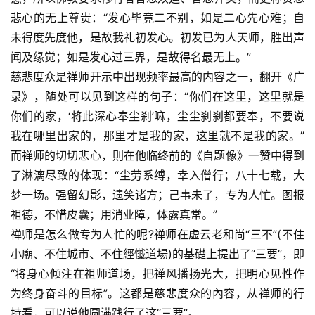
悲心的无上尊贵：“发心毕竟二不别，如是二心先心难；自
未得度先度他，是故我礼初发心。初发已为人天师，胜出声
闻及缘觉；如是发心过三界，是故得名最无上。”
慈悲度众是禅师开示中出现频率最高的内容之一，翻开《广
录》，随处可以见到这样的句子：“你们在这里，这里就是
你们的家，‘将此深心奉尘刹’嘛，尘尘刹刹都要奉，不要说
我在哪里出家的，那里才是我的家，这里就不是我的家。”
而禅师的切切悲心，則在他临终前的《自题像》一赞中得到
了淋漓尽致的体现：“尘劳系缚，幸入僧行；八十七载，大
梦一场。强留幻影，遗笑诸方；己事未了，专为人忙。图报
祖德，不惜皮囊；用消业障，体露真常。”
禅师是怎么做专为人忙的呢?禅师在虚云老和尚“三不”(不住
小廟、不住城市、不住經懺道場)的基礎上提出了“三要”，即
“将身心倾注在祖师道场，把禅风播扬光大，把明心见性作
为终身奋斗的目标”。这都是慈悲度众的內容，从禅师的行
持看，可以说他圆满践行了这“三要”。