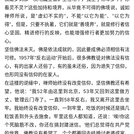
看灵不灵?”这些加持和境界，从毕竟不可得的佛境说，诚如
禅师所说，是“虚幻不实的”，不能“以它为能”、“以它为
得”，但是，只要不执著，它们就是“善境界”，就是修行者信
心坚固、精进修行的反映，也能增强修行者更加努力的信
心。
坚信佛法未灭。佛是依法成就的，因此要成佛必须相信有法
可修。1957年“反右运动”开始后，很多佛教徒对佛法没有信
心，有的出家人还俗了，有的虽未还俗，因为退失了信仰，
也形同没有信仰的在家人。
在這樣的逆緣中，禅师始终没有改变信仰，坚信佛教还有希
望，他说：“我52年由这里到北京，53年又回到这里做方
丈，管理云门寺了。一直到58年反右，我又离开这里去坐
牢。我始终没有改变信仰，一到牢里，吃饭的时候还是搞几
粒饭丢到外头去施食。牢里这些人都知道，还说：‘唉!你这
个死脑筋不改，你还在搞封建迷信。’他们总觉得在共产党
的世界，佛教没有希望了，个个都要回去结婚讨老婆成家。