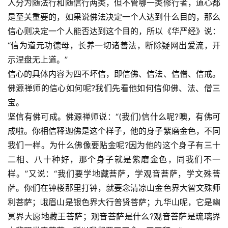
人分为随法行和随信行两类，但不管哪一类修行者，道心都
是至关重要的，如果说佛法决定一个人达到什么目的，那么
信心则决定一个人能否达到这个目的，所以《华严经》说：
“信为道元功德母，长养一切诸善法，断除疑网出爱流，开
示涅盘无上道。”
信心的具体内容为四不坏信，即信佛、信法、信僧、信戒。
佛源禅师的信心如何呢?我们先看他如何信仰佛、法、僧三
宝。
坚信有佛可成。佛源禅师说：“(我们)信什么呢?噢，有佛可
成啦。你相信释迦佛是这个样子，他的身子紫磨金色，不同
我们一样。为什么佛像要贴金呢?因为他的这个身子有三十
二相、八十种好，那个身子就是紫磨金色，同我们不一
样。”又说：“我们要学地藏菩萨，学观音菩萨，学文殊菩
萨。你们在钟楼那里打钟，就要念清凉山金色界大智文殊师
利菩萨；峨眉山是银色界大行普贤菩萨；九华山呢，它是幽
冥界大愿地藏王菩萨；观音菩萨是什么?观音菩萨是琉璃界