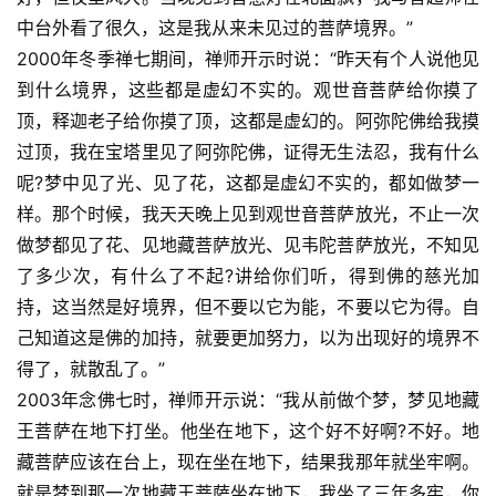
中台外看了很久，这是我从来未见过的菩萨境界。”
2000年冬季禅七期间，禅师开示时说：“昨天有个人说他见
到什么境界，这些都是虚幻不实的。观世音菩萨给你摸了
顶，释迦老子给你摸了顶，这都是虚幻的。阿弥陀佛给我摸
过顶，我在宝塔里见了阿弥陀佛，证得无生法忍，我有什么
呢?梦中见了光、见了花，这都是虚幻不实的，都如做梦一
样。那个时候，我天天晚上见到观世音菩萨放光，不止一次
做梦都见了花、见地藏菩萨放光、见韦陀菩萨放光，不知见
了多少次，有什么了不起?讲给你们听，得到佛的慈光加
持，这当然是好境界，但不要以它为能，不要以它为得。自
己知道这是佛的加持，就要更加努力，以为出现好的境界不
得了，就散乱了。”
2003年念佛七时，禅师开示说：“我从前做个梦，梦见地藏
王菩萨在地下打坐。他坐在地下，这个好不好啊?不好。地
藏菩萨应该在台上，现在坐在地下，结果我那年就坐牢啊。
就是梦到那一次地藏王菩萨坐在地下，我坐了三年多牢，你