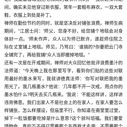
间，确实未见他穿过新衣服，常年一套粗布麻衣，一双大套
鞋，衣服上到处是补丁。
禅师在勤俭节约的同时，就是坚决反对铺张浪费。禅师生病
期间，“江居士问：‘师父，您身不好，给您铺个地毯会对身
体好一点。’师未作声，众人以为师已默许，遂趁师住院之
际在丈室铺上地毯。师见，乃骂曰：‘谁搞的?你要把云门寺
全铺完了，再给我铺!’众人当即撤掉地毯。”
还有一次是在开戒期间，禅师对大众回忆他批评浪费墨汁的
法师道：“今天晚上我在那里写字，看到你们贴的这些对联
用最好的墨水来写，我就讲德真法师：‘你写对联把我的墨
用光了。我几瓶墨水?’他说：‘几年都不开一次戒，用点你的
墨水怕什么?明天去买几瓶来。’我说：‘不能这样讲，这样讲
违背佛意。我们出家人不是社会上的在家人，在家人要怎么
样铺张，怎么样摆设，但庙里不行，你知道在斋堂里过堂，
掉下一粒饭都要吃掉是什么意思?这个就叫培福。我们要爱
惜物命，真的万不得已需要那个东西我才去用，不需要那个