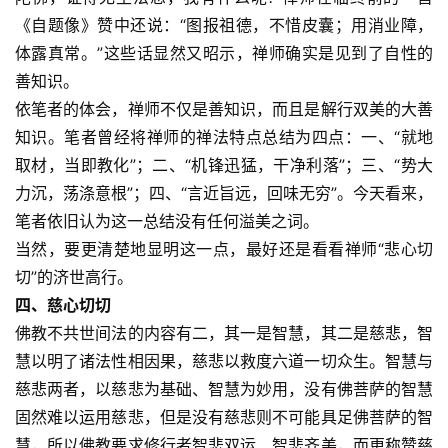
《自题像》赞中还说：“图报祖德，不惜皮囊；用消业障，
体露真常。”这些话显然又昭示，禅师确实是见到了自性的
善知识。
依笔者的体会，禅师不仅是善知识，而且是解行双美的大善
知识。笔者曾经将禅师的禅法特点总结为四点：一、“就地
取材，当即教化”；二、“机锋迅猛，干净利落”；三、“势大
力沉，荡涤意根”；四、“言近旨远，回味无穷”。今天看来，
笔者依旧认为这一总结没有任何溢美之词。
当然，要更清楚地显明这一点，最好还是看看禅师“悲心切
切”的济世高行。
四、慈心切切
佛教不共世间法的内容有二，其一是智慧，其二是慈悲，智
慧以明了诸法性相因果，慈悲以救度六道一切众生。智慧与
慈悲两者，以慈悲为基础、智慧为妙用，没有佛菩萨的智慧
固然难以运用慈悲，但是没有慈悲则不可能具足佛菩萨的智
慧，所以佛教要求修行者智悲双运、智悲齐美，而更称赞慈