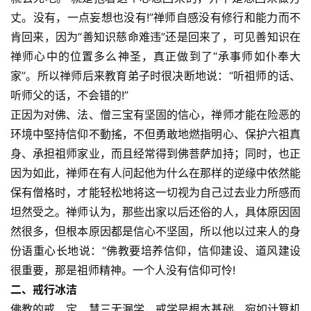
人
登录
注册
丈。没有，一点妄想也没有!”禅师自感没有修行和能力而不
物
肯回来，因为“善知识慈命难违”还是回来了，可见善知识在
禅师心中的位置多么神圣，真正做到了“承事师如仆奉大
寺
家”。所以禅师后来教育弟子时很决断地说：“听祖师的话、
院
听师父的话，不会错的!”
巡
礼
正因为对佛、法、僧三宝有坚固的信心，禅师才能在险恶的
环境中堅持信仰不動搖，不但勇敢地燃指明心、保护六祖真
视
身、承担祖师家业，而且经常得到佛菩萨加持；同时，也正
频
因为如此，禅师在有人问起他为什么在那样的逆缘中依然能
保有僧格时，才能轻松地将这一切视为自己过去业力所感而
纪
坦然受之。禅师认为，那些出家以后还俗的人，具体原因固
录
然很多，但根本原因都是信心不坚固，所以他以过来人的身
份语重心长地说：“佛教要培养信仰，信仰建设、道风建设
佛
很重要，那是祖师精神。一个人没有信仰可怜!
教
二、戒行冰洁
艺
佛教的戒、定、慧三无漏学，戒学是根本基础，宛如计算机