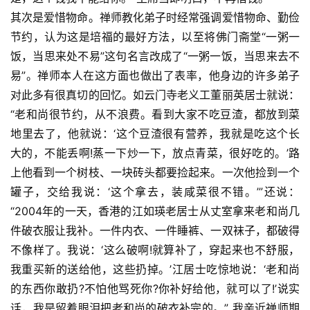
其次是爱惜物命。禅师教化弟子时经常强调爱惜物命、勤俭
节约，认为这是培福的最好方法，以至将佛门斋堂“一粥一
饭，当思来处不易”这句名言改成了“一粥一饭，当思来去不
易”。禅师本人在这方面也做出了表率，他身边的许多弟子
对此多有很真切的回忆。如云门寺老义工董丽英居士就说：
“老和尚很节约，从不浪费。看到大家不吃豆渣，都放到菜
地里去了，他就说：‘这个豆渣很有营养，我就是吃这个长
大的，不能丢啊!蒸一下炒一下，放点青菜，很好吃的。’路
上他看到一个树枝、一块砖头都要捡起来。一次他捡到一个
罐子，交给我说：‘这个拿去，装咸菜很不错。’”还说：
“2004年的一天，香港的江如瑛老居士从丈室拿来老和尚几
件破衣服让我补。一件内衣、一件睡裤、一双袜子，都破得
不像样了。我说：‘这么破啊!就算补了，穿起来也不舒服，
我重买新的送给他，这些扔掉。’江居士吃惊地说：‘老和尚
的东西你敢扔?不怕他骂死你?你补好给他，就可以了!’说实
话，我是留着眼泪把老和尚的破衣补完的。” 我亲近禅师期