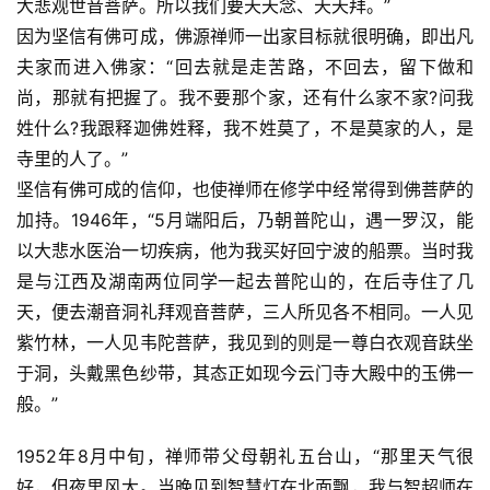
大悲观世音菩萨。所以我们要天天念、天天拜。”
因为坚信有佛可成，佛源禅师一出家目标就很明确，即出凡
夫家而进入佛家：“回去就是走苦路，不回去，留下做和
尚，那就有把握了。我不要那个家，还有什么家不家?问我
姓什么?我跟释迦佛姓释，我不姓莫了，不是莫家的人，是
寺里的人了。”
坚信有佛可成的信仰，也使禅师在修学中经常得到佛菩萨的
加持。1946年，“5月端阳后，乃朝普陀山，遇一罗汉，能
以大悲水医治一切疾病，他为我买好回宁波的船票。当时我
是与江西及湖南两位同学一起去普陀山的，在后寺住了几
天，便去潮音洞礼拜观音菩萨，三人所见各不相同。一人见
紫竹林，一人见韦陀菩萨，我见到的则是一尊白衣观音趺坐
于洞，头戴黑色纱带，其态正如现今云门寺大殿中的玉佛一
般。”
1952年8月中旬，禅师带父母朝礼五台山，“那里天气很
好，但夜里风大。当晚见到智慧灯在北面飘，我与智超师在