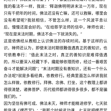
我的看法不一样，我说：‘释迦佛明明讲末法一万年，现在
只有千把年的时间，佛法还没有亡嘛，还可以救嘛，哪里会
没有希望呢?我就相信，不管怎么样，这一个风波平息以
后，慢慢还是会好的。”在给慈学法师的信中，禅师也说：
“现在是末法时期，佛法不会一下就消失的。”
这是依佛经从教相上认识佛法的存续时间。基于这样的认
识，禅师还认为，即使末法时期很難值遇真正的善知识，也
可依教奉行：“值此末法之时，真正的善知识是难得值遇
的，所以要深入经藏下手，纔能够依理而修，经过一番艰苦
奋斗才能解决问题”；“末法时期没有善知识，还有一个什么
办法呢?就是多看经典，依教修行。经典里面怎么样讲我就
怎么样做，依教修行。拜佛、念佛、打坐，这个教理上都讲
得很清楚，诸佛菩萨、历代祖师都讲得很多很多，都不是骗
我们的。”
因为坚信有佛可成、佛法未灭，禅师才能精进修学，七天就
能背诵《楞严咒》：“我那个时候读功课，七天就把楞严咒