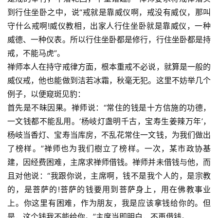
到行住坐卧之中，说“戒就是靠威仪啊，戒没有威仪，那叫
守什么戒啊!威仪教相，出家人行住坐卧就是靠威仪，一种
威德、一种仪表。所以行住坐卧都是修行，行住坐卧都是持
戒，不能马虎”。
禅师本人在持守戒律方面，根本重戒不必说，就算是一般的
威仪戒，他也能做到洁若冰霜，秋毫无犯。这里不妨举几个
例子，以便窥斑见豹：
首先是不昧因果。禅师说：“常住的钱是十方信施的功德，
一文钱都不能乱用。‘杨岐灯盏明千古，宝寿生姜辣万年’，
杨岐当香灯、宝寿当库房，不乱花常住一文钱，为我们做出
了榜样。”禅师也为我们樹立了榜样。一次，某市政协基
建，因经费困难，主席求禅师借钱。禅师并未借钱与他，而
且对他说：“我跟你说，主席啊，钱不是我个人的，是宗教
的，是菩萨的!菩萨的钱要用到菩萨身上，用在佛教事业
上。你这里有困难，作为朋友，我是应该拿钱给你的。但
是，这个钱我不能给你。”主席当即明白，不再借钱。