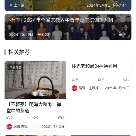
上一篇
2024年5月9日 下午7:44
浙江丨2024年全省宗教界中青年骨干培训班开班
2024年5月9日 下午8:02
下一篇
相关推荐
体光老和尚的神通妙用
八点僧音
八点僧音
0
0
0
编辑：庄雅婷
2025年3月26日
【不輕寮】明海大和尚：禅
堂中的茶道
0
0
0
编辑 志斌
2023年3月2日