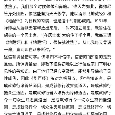
读熟了。我们那个时候想做和尚嘛。”也因为如此，禅师尽
管身处囹圄，依然能坚持天天修学。他以诵读《地藏经》和
《地藏忏》为日课的习惯，也是这个时期形成的。1961年，
禅师被从监狱无罪释放出来后，一时不知去哪里，就暂住在
韶关的一个居士家，“(在居士家)大约住了半个月，我每天诵
《地藏经》和《地藏忏》，很快就读熟了。从此我每天背诵
一遍，直到现在从未断过。”
坚信有贤圣僧可学。佛法四不坏信中，信僧的“僧”指的是贤
圣僧。所谓贤圣僧，即教下证得初地以上行位或宗门下明心
见性的善知识。由于他们已经心空及第，能够引导佛弟子见
性成佛，因此《华严经》备对之极赞叹，称“善知识者，是
成就修行诸菩萨道因，是成就修行波罗蜜道因，是成就修行
摄众生道因，是成就修行普入法界无障碍道因，是成就修行
令一切众生除恶慧道因，是成就修行令一切众生离憍慢道
因，是成就修行令一切众生灭烦恼道因，是成就修行令一切
众生舍诸见道因，是成就修行令一切众生拔一切恶刺道因，