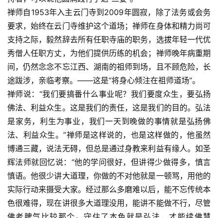
禅师自1953年入主云门寺到2009年圆寂，除了法务或会务
要求，始终在云门寺维护这个道场；禅师在身体和精力尚可
支持之际，毅然辞去所有任职寺庙的职务，选拔年轻一代优
秀僧人任职方丈，为他们提供历练的机会；禅师晚年病重期
间，仍然念念不忘江西、湖南的祖师到场，且不顾危险，长
途跋涉，亲临考察。——这是“将身心倾注在祖师道场”。
禅师说：“我们要搞番什么事业呢？我们要度众生，要弘扬
佛法、利益众生。这是我们的责任，这是我们的目的。弘法
是家务，利生为事业，我们一天到晚做的事情就是弘扬佛
法、利益众生。”禅师是这样说的，也是这样做的，他虽然
博通三藏，说法无碍，但总是通过身教来利益有缘人。如圣
辉法师就回忆说：“他的学问很好，但讲得少做得多，慎言
慎语。他很少讲大道理，你做的不对他就是一顿骂，用他的
实际行动来摄受大家。经过那么多磨难以后，能不忘传统本
色很难得，现在讲很多大道理没用，能讲不能做不行，尽管
佛老脾气比较那个。守住了本色就是弘法，才能续佛慧