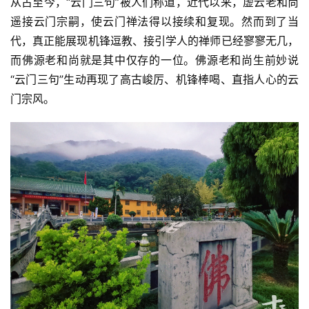
从古至今，“云门三句”被人们称道，近代以来，虚云老和尚
遥接云门宗嗣，使云门禅法得以接续和复现。然而到了当
代，真正能展现机锋逗教、接引学人的禅师已经寥寥无几，
而佛源老和尚就是其中仅存的一位。佛源老和尚生前妙说
“云门三句”生动再现了高古峻厉、机锋棒喝、直指人心的云
门宗风。