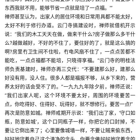
东西我就不用，能够节省一点就是培了一点福。’”
禅师甚至认为，出家人的居住环境和日常用具都不能太好，
太好不利于修行办道。云门寺搞建设时，禅师就借机开示
说：“我们的木工天天在做，做来干什么?房子做那么多干什
么?越做越好，不好的不住了，要住好的了，就是这么搞的
啊?房里冇卫生间不住啦，冇电风扇不住了，一点点苦都不
能吃，一点点福都不能培，只晓得享福。”云门寺的明桂法
师负责基建时，禅师亦再三交代：“不要建那么好，建那么
好没有用，没人住。很多人都是福报不够，从乡下来的，营
养太好的话会受不了的。”一九九九年除夕前，禅师还说：
“我们出家人呢，这个环境不要太好，周围的环境要苦一
点，你吃得好、住得好、玩得好，就不想修行。要苦一点!”
再次是防意如城。禅师戒期开示说：“我们出了家，‘守口如
瓶，防意如城’，这个口同瓶子一样，你把它的口封掉，不
要让它倒出来了；心里要像城墙一样，不要让贼来偷东西，
好好地守着自己这个清净的念头，你要念佛好好地守着念的