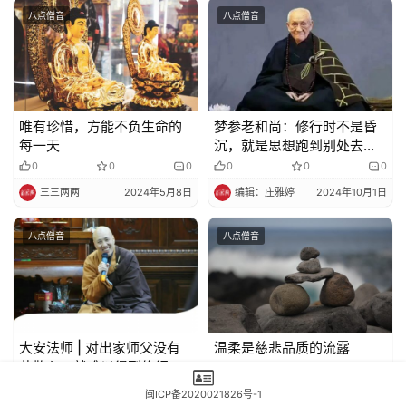
八点僧音
八点僧音
唯有珍惜，方能不负生命的
梦参老和尚：修行时不是昏
每一天
沉，就是思想跑到别处去
了，怎么对……
0
0
0
0
0
0
三三两两
2024年5月8日
编辑：庄雅婷
2024年10月1日
八点僧音
八点僧音
大安法师 | 对出家师父没有
温柔是慈悲品质的流露
恭敬心，就难以得到修行佛
法的利益。
7
0
0
0
0
0
闽ICP备2020021826号-1