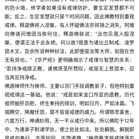
术
的防火墙，修学者如果没有戒律防护，要生定发慧都不可
能；反之，生定发慧就只是个时间问题，因此佛教特别重视
政
策
戒律。释迦佛将入涅槃，有人怀疑佛法亦将随之消失，阿难
法
向佛请问僧团当依何住，釋迦佛就说：“汝勿见我入般涅
规
槃，便谓正法于此永绝。何以故?我昔为诸比丘制戒、波罗
提木叉，及余所说种种妙法，此即便是汝等大师，如我在世
免
无有异也。”《华严经》更明确揭示了戒律与智慧的关系：
责
“若持净戒顺正教，诸佛贤圣所赞叹，戒是无上菩提本，应
声
当具足持净戒。
明
佛源禅师作为禅师，主要以宗门手段调教弟子，但他特别重
视戒律这一基础。他说：“戒是如来金口所宣的遗教，历代
祖师披肝沥胆，终生奉持的规训，明如日月，严如冰霜。飞
锡腾空，降魔伏怨，莫不皆是戒德的威力。所谓慈悲喜舍，
六度万行，神通妙用，无一不从戒行中来。所以佛陀于12年
中，为诸弟子制诸学处，使之处处如法，处处解脱。解脱即
是戒的奉行，不落轮回，不堕诸趣。”禅师要求将戒律落实