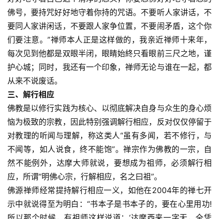
佛号，要持咒好好地守着你持的咒语。不要听人家讲话，不
要同人家讲闲话，不要跟人家争位置，不要闹矛盾，这个你
们要注意。”禅师本人正是这样做的，我亲近禅师十来年，
每次见到他都是双眼半闭，眼睛始終只看眼前三尺之地，谨
护心城；同时，我还有一个印象，禅师无论与谁在一起，都
从来不说废话。
三、解行相应
佛教是以修行实践为核心、以彻底解决自身与众生的身心烦
恼为极致的宗教，因此特别强调解行相应，反对仅仅停留于
对教理的听闻与理解，称这类人“虽有多闻，若不修行，与
不闻等，如人说食，终不能饱”。禅宗作为佛教的一宗，自
然不能例外，达摩大师就说，要想成为祖师，必须解行相
应，所谓“明佛心宗，行解相应，名之曰祖”。
佛源禅师经常提持解行相应一义，如他在2004年的禅七开
示中就说得至为明白：“书本子是书本子的，要在心里用功!
所以那个时候，有祖师这样说道：‘达摩西来一字无，全凭