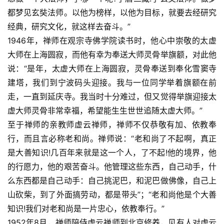
都梦见玄奘法师。以他为榜样，以他为目标，就要去经研究
经典，研究文化，就这样去奋斗。”
1946年，禅师在观宗寺佛学院读书时，他心中崇敬的太虚
大师在上海圆寂，而他有幸为奉送大师灵骨举旗额，对此他
说：“是年，太虚大师在上海圆寂，灵骨奉送到奉化雪窦寺
建塔，我们到宁波码头迎接。我与一位同学举着旗额在前
走，一直到延庆寺。我当时十分难过，但又觉得举旗迎接太
资
讯
虚大师灵骨非常幸福，希望能生生世世追随太虚大师。”
至于禅师的亲教师虚云禅师，禅师不仅恭敬有加、依教奉
八
行，而且言必称老和尚。禅师说：“老和尚了不起啊，真正
点
是大善知识!几百年来就是这一个人，了不起!他的境界，他
僧
的行愿力，他的艰苦奋斗。他管理这些东西，自己动手，什
音
么东西都是自己动手：自己挑泥巴，和泥巴做佛像，自己上
山砍柴，到了外面搞劳动，都是带头”；“老和尚他是个大善
高
知识!我们对老和尚是一片忠心，依教奉行。”
僧
1952年8月，禅师陪侍虚云禅师到北京修养，见有人对虚云