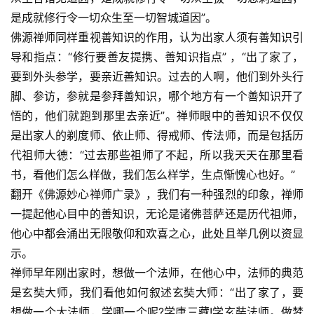
是成就修行令一切众生至一切智城道因”。
佛源禅师同样重视善知识的作用，认为出家人须有善知识引
导和指点：“修行要善友提携、善知识指点” ，“出了家了，
要到外头参学，要亲近善知识。过去的人啊，他们到外头行
脚、参访，参就是参拜善知识，哪个地方有一个善知识开了
悟的，他们就跑到那里去亲近”。禅师眼中的善知识不仅仅
是出家人的剃度师、依止师、得戒师、传法师，而是包括历
代祖师大德：“过去那些祖师了不起，所以我天天在那里看
书，看他们怎么样做，我们怎么样学，生点惭愧心也好。”
翻开《佛源妙心禅师广录》，我们有一种强烈的印象，禅师
一提起他心目中的善知识，无论是诸佛菩萨还是历代祖师，
他心中都会涌出无限敬仰和欢喜之心，此处且举几例以资显
示。
禅师早年刚出家时，想做一个法师，在他心中，法师的典范
是玄奘大师，我们看他如何叙述玄奘大师：“出了家了，要
想做一个大法师，学哪一个呢?学唐三藏!学玄奘法师。做梦