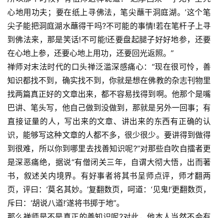
心地用功夫；要在纸上寻佛法，笔尖蘸干洞庭湖。’这个笔
尖子能把洞庭湖水蘸得干吗?不可能的事情!若在笔杆子上寻
到佛法来，那是笑话!不可能!还要盘起腿子好好地参，还要
在心地上参，还要心地上用功，还要回光返照。”
禅师对末法时代的口头禅泛滥深感痛心：“现在很可怜，善
知识都找不到，确实找不到，你就是想在佛教的杂志刊物里
找两篇真正好的文章出来，都不容易找得到啊。他那个是嘴
巴讲、笔头写，他自己做到没做到，那就是另外一回事；有
直接证量的人，写出来的文章、讲出来的东西有正确的认
识，能够写这种文章的人都不多，很少很少。要讲得到做得
到很难，所以你到哪里去找善知识呢?”对那些自吹自擂者更
是深恶痛绝，据说“有僧闭关三年，自谓大彻大悟，出而著
书，叙述关内境界。有好事者将其书呈师点评，师才翻两
页，评曰：‘莫名其妙。’复翻数页，呵道：‘见鬼!’更翻数页，
斥曰：‘胡说八道!’遂将书掷于地”。
那么禅师是不是真正的善知识呢?对此，他本人当然不会有