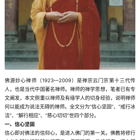
佛源妙心禅师（1923—2009）是禅宗云门宗第十三代传
人，也是当代中国著名禅师。禅师的禅学思想，笔者已有专
文阐发，本文侧重以禅师及有缘学人的切身经验，说明禅师
何以能成为说法无碍的禅师。全文分为“信心坚固”、“戒行冰
洁”、“解行相应”、“慈心切切”世四个部分。
一、信心坚固
信心即对佛法的信仰心，是进入佛门的第一关。佛教将修行