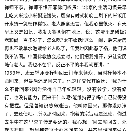
访
谈
禅师不恭，禅师不惜开罪佛门权贵：“北京的生活习惯是早
上吃大米或小米粥送馒头，厨房有时就将晚上剩下的米饭用
心
开水煲一煲权作稀饭。老人照食无言，但我心里很火。有天
乐
早上又是如此，我发火将粥倒在地上，说：‘这哪里是稀饭?
菩
老和尚一百多岁了，怎么吃?太不象话!’这么一闹，后来厨房
提
再也不敢拿水泡饭给老人吃了，但我也因此惹了祸，他们说
我不该闹。中国佛教协会成立时，他们把我排开，只让觉民
专
随侍老人。我也不在乎，反正不平的事我就要讲。”
题
1953年，虚云禅师要禅师回云门寺来领众，当时禅师本不
愿回来，但最后还是回来了。他这样交代其原因：“我为什
公
么不肯回来?因为觉得自己年纪轻轻，没有参学，没有修
益
行，也没有能力，回来干什么呢?能维持得了吗?自己觉得没
慈
善
有把握。但是善知识慈命难违，他叫你回来，那你没办法
了，去还债吧。所以那时回来，抱着的宗旨就是还债，你过
佛
去生中在这里欠了债是要还的。我心想：‘回去就回去，死
教
就去死吧。’就是抱着这个心态回来的，并不是想回来做方