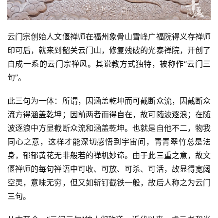
云门宗创始人文偃禅师在福州象骨山雪峰广福院得义存禅师
印可后，就来到韶关云门山，修复残破的光泰禅院，开创了
自成一系的云门宗禅风。其说教方式独特，被称作“云门三
句”。
此三句为一体：所谓，因涵盖乾坤而可截断众流，因截断众
流方得涵盖乾坤；因前两者而得自在，故可随波逐浪；在随
波逐浪中方显截断众流和涵盖乾坤。也就是自他不二，物我
同心之意，这样才能深切感悟到宇宙间，青青翠竹总是法
身，郁郁黄花无非般若的禅机妙谛。由于此三重之意，故文
偃禅师的每句禅语中可收、可放、可杀、可活，故显得宽阔
空灵，意味无穷，但又如斩钉截铁一般，故后人称之为云门
三句。