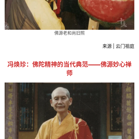
佛源老和尚旧照
来源 | 云门祖庭
冯焕珍：佛陀精神的当代典范——佛源妙心禅
师