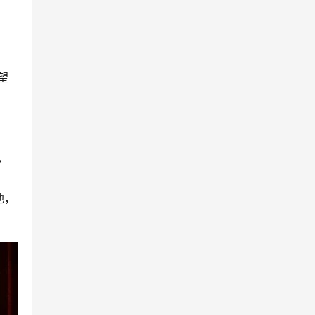
望
”
地，