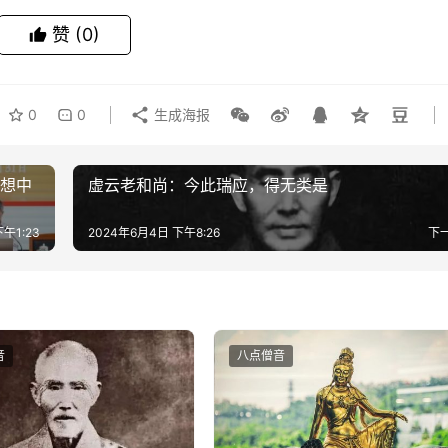
赞
(0)
0
0
生成海报
思想中
虚云老和尚：今此瑞应，得无类是
午1:23
2024年6月4日 下午8:26
下
音
八点僧音