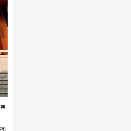
绑架
感到