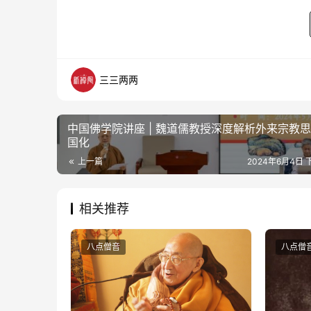
三三两两
中国佛学院讲座 | 魏道儒教授深度解析外来宗教
国化
上一篇
2024年6月4日 下
相关推荐
八点僧音
八点僧