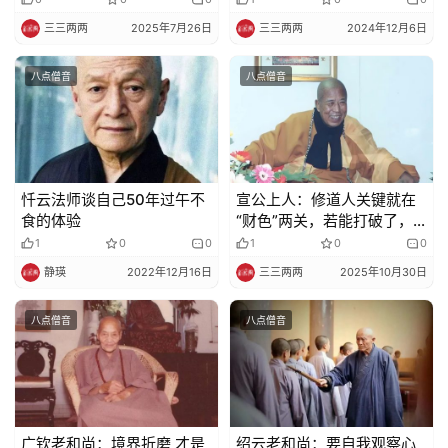
免
责
三三两两
2025年7月26日
三三两两
2024年12月6日
声
明
八点僧音
八点僧音
忏云法师谈自己50年过午不
宣公上人：修道人关键就在
食的体验
“财色”两关，若能打破了，
一切就无执着
1
0
0
1
0
0
静瑛
2022年12月16日
三三两两
2025年10月30日
八点僧音
八点僧音
广钦老和尚：境界折磨 才是
绍云老和尚：要自我观察心