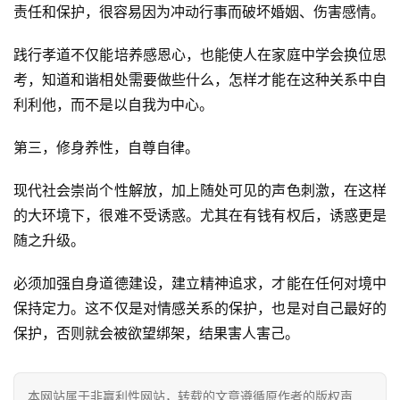
责任和保护，很容易因为冲动行事而破坏婚姻、伤害感情。
资
讯
践行孝道不仅能培养感恩心，也能使人在家庭中学会换位思
考，知道和谐相处需要做些什么，怎样才能在这种关系中自
八
利利他，而不是以自我为中心。
点
僧
第三，修身养性，自尊自律。
音
现代社会崇尚个性解放，加上随处可见的声色刺激，在这样
高
的大环境下，很难不受诱惑。尤其在有钱有权后，诱惑更是
僧
随之升级。
访
谈
必须加强自身道德建设，建立精神追求，才能在任何对境中
保持定力。这不仅是对情感关系的保护，也是对自己最好的
心
保护，否则就会被欲望绑架，结果害人害己。
乐
菩
提
本网站属于非赢利性网站，转载的文章遵循原作者的版权声