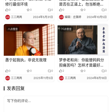
修行最佳环境
是否在正道上，勿当断绝佛
法的人。
0
0
0
0
0
0
三三两两
2024年5月31日
编辑：庄雅婷
2024年10月5日
八点僧音
八点僧音
愚宁起我执，非说无我理
梦参老和尚：你能替妈妈分
担痛苦吗？怎样才是最好的
报恩？
0
0
0
2
0
0
三三两两
2025年11月5日
三三两两
2024年8月18日
发表回复