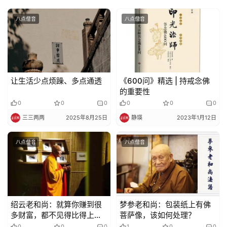
视
八点僧音
八点僧音
频
纪
录
让生活少点烦躁、多点通透
《600问》精选 | 持戒念佛
的重要性
佛
0
0
0
0
0
0
教
三三两两
2025年8月25日
静瑛
2023年1月12日
艺
术
八点僧音
八点僧音
政
策
法
规
绍云老和尚：就算你赚到很
梦参老和尚：包装纸上有佛
多财富，都不见得比得上你
菩萨像，该如何处理？
做到这件事
0
0
0
1
0
0