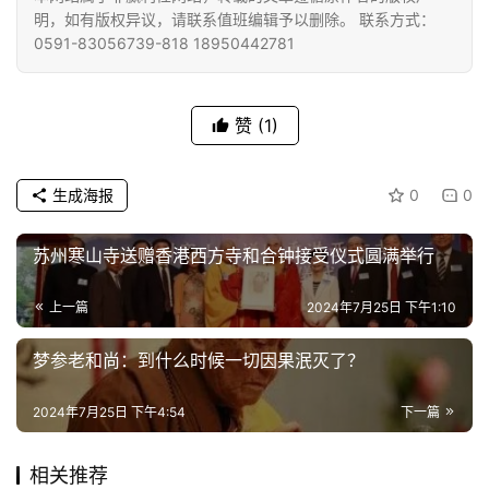
明，如有版权异议，请联系值班编辑予以删除。 联系方式：
专
0591-83056739-818 18950442781
题
公
赞
(1)
益
慈
善
生成海报
0
0
苏州寒山寺送赠香港西方寺和合钟接受仪式圆满举行
佛
教
人
上一篇
2024年7月25日 下午1:10
登录
注册
物
梦参老和尚：到什么时候一切因果泯灭了？
寺
2024年7月25日 下午4:54
下一篇
院
巡
礼
相关推荐