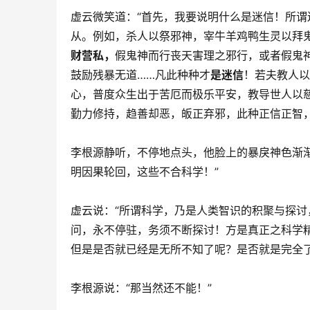
虚云微笑道：“首先，我要说明什么是迷信！所
从。例如，杀人以祭邪神，宰牛羊鸡鸭生灵以拜
财营私，
假鬼神而行丧天害理之邪行，或者假鬼
鼓励残暴无道……凡此种种才
是迷信
！若夫教人以
心，普度众生出于苦厄而极乐平安，教导世人以
勤力修持，趋善却恶，皈正弃邪，此种正信正智，
李根源静听，不停地点头，他脸上的暴戾神色渐
明因果轮回，这些不合科学！”
虚云说：“所谓科学，乃是人类智识的积聚与探
问，永不停驻，务须不断探讨！方是真正之科学
但是是否就已经是无所不知了呢？是否就是完全了
李根源说：“那当然还不能！”