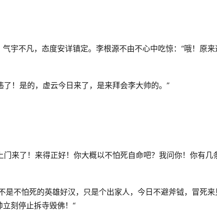
，气宇不凡，态度安详镇定。李根源不由不心中吃惊：“哦！原来
久违了！是的，虚云今日来了，是来拜会李大帅的。”
送上门来了！来得正好！你大概以不怕死自命吧？我问你！你有几
也不是不怕死的英雄好汉，只是个出家人，今日不避斧钺，冒死来
立刻停止拆寺毁佛！“