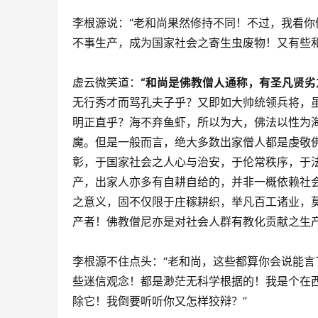
李根源说：“老和尚果然修持不同！不过，我看
不事生产，成为国家社会之寄生虫废物！又有些
虚云微笑道：
“和尚是佛教僧人通称，有圣凡贤
无行秀才而骂孔夫子乎？又即如大帅统领兵将，
明正直乎？海不弃鱼虾，所以为大，佛法以性为
魔。但是一般而言，绝大多数出家僧人都是虔敬
彰，于国家社会之人心与治安，于伦常秩序，于
产，出家人亦多有自耕自给的，并非一概依赖社
之意义，固不仅限于庄稼耕织，举凡百工诸业，
产者！佛教僧尼亦是对社会人群有教化贡献之生
李根源不住点头：“老和尚，这些都算你会说能
些迷信观念！都是渺茫无科学根据的！我是个在
除它！我倒要听听你又怎样狡辩？” 