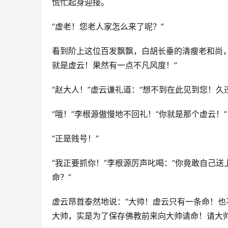
慌忙起身迎接。
“虚老！您老人家怎么来了呢？”
看到阶上这位百发飘飘，白胡长垂的清瘦老和尚
就是虚云！果然有一点不凡风度！”
“赵大人！”虚云谦礼道：“想不到在此见到您！
“哦！”李根源傲慢地不回礼！“你就是那个虚云！”
“正是贱号！”
“我正要抓你！”李根源厉声叱喝：“你竟敢自己
命？”
虚云昂首泰然地说：“大帅！虚云只有一条命！
大帅，实是为了保存佛教前来向大帅请命！请大帅