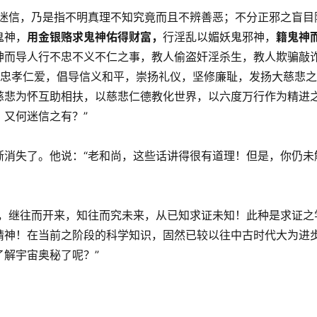
谓迷信，乃是指不明真理不知究竟而且不辨善恶；不分正邪之盲目
鬼神，
用金银赂求鬼神佑得财富，
行淫乱以媚妖鬼邪神，
籍鬼神
神而导人行不忠不义不仁之事，教人偷盗奸淫杀生，教人欺骗敲
忠孝仁爱，倡导信义和平，崇扬礼仪，坚修廉耻，发扬大慈悲之
慈悲为怀互助相扶，以慈悲仁德教化世界，以六度万行作为精进
又何迷信之有？”
渐消失了。他说：“老和尚，这些话讲得很有道理！但是，你仍未
讨，继往而开来，知往而究未来，从已知求证未知！此种是求证之
精神！在当前之阶段的科学知识，固然已较以往中古时代大为进
解宇宙奥秘了呢？”