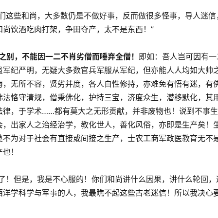
你们这些和尚，大多数仍是不做好事，反而做很多怪事，导人迷信
和尚饮酒吃肉打架，争田夺产，太不是东西！”
劣之别，不能因一二不肖劣僧而唾弃全僧！
即如：吾人岂可因有一
虽军纪严明，无疑大多数官兵军服从军纪，但亦能人人均如大帅
海，无所不容，贤劣并度，各人自性修持，亦难免有悟有迷，有
佛法恪守清规，僧秉佛化，护持三宝，济度众生，潜移默化，其
法律，于学术……都有莫大之无形贡献，并非废物也！说到不事生
会，出家人之治经治学，教化世人，善化风俗，亦即是生产矣！
莫不为对于社会有直接或间接之生产，士农工商军政医教育无不
产也！
言了！但是，我是不心服的！你们和尚讲什么因果，讲什么轮回，
西洋学科学与军事的人，我最瞧不起这些古老迷信！所以我决心