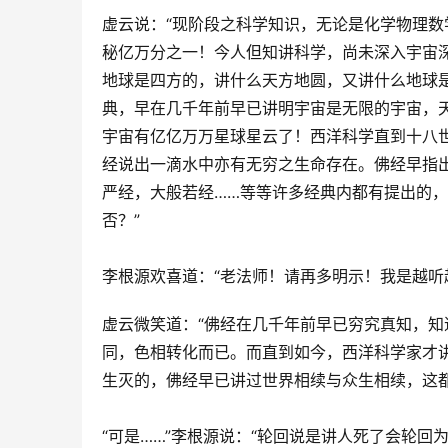
虚云说：“现阶段之科学知识，无论是化学物理
秘亿万分之一！今人但知讲科学，尚未深入宇宙深
地球是四方的，讲什么天方地圆，又讲什么地球
典，早在几千年前早已讲明宇宙是无限的宇宙，
宇宙有亿亿万万星球星云了！西洋科学直到十八
经说出一滴水中亦有无穷之生命存在。佛经早指
严经，大般若经……等等许多经典内都有提出的
否？”
李根源欢喜道：“老法师！请再多明示！我是越听
虚云微笑道：“佛经在几千年前早已穷究真知，
同，色相转化而已。而直到如今，西洋科学家才讲
生灭的，佛经早已讲过世界相续与众生相续，这
“可是……”李根源说：“轮回说是讲人死了会轮回为