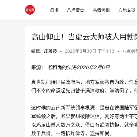
资讯
八点僧音
高僧访谈
心乐菩提
高山仰止！当虚云大师被人用勃
编辑：庄雅婷
•
2026年3月30日 下午1:13
•
八点僧
来源： 
老和尚的法语
2026年2月6日 
袁世凯把持国民政府后，地方军阀各自为政，任
们不幸的命运起先归咎于满清政府，满清倒了，他
这时候的云南新军统领李根源，是曾在德国陆军
军统领之后，老早就想破除迷信。刚好有两个不
以鸡足山僧人数万之众，借口有武装抗拒，就亲
数千兵将，一路拆炸佛寺，逮捕和尚。