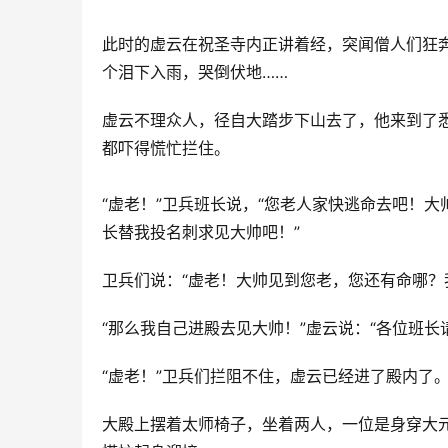
此时的虚云在祝圣寺内正讲着经，突闻僧人们狂
个泪下入雨，哭倒伏地……
虚云不理众人，径自大踏步下山去了，他来到了
都吓得慌忙拦住。
“虚老！”卫兵班长说，“您老人家快逃命去吧！
长替我投名刺求见大帅吧！”
卫兵们说：“虚老！大帅见到您老，您还有命哪？
“那么我自己进殿去见大帅！”虚云说：“各位班长
“虚老！”卫兵们拦阻不住，虚云已经进了殿内了
大殿上摆着太师椅子，坐着两人，一位是身穿大