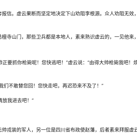
奔报信。虚云果断而坚定地决定下山劝阻李根源。众人劝阻无效
悉檀寺山门，那些卫兵都是本地人，素来熟识虚云的，一见他来
大帅正要抓你枪毙呢！您快逃吧！”虚云说：“由得大帅枪毙我吧！
我们不敢替您回！您快走吧，再迟恐来不及了！”
请放我进去吧！”
。
元帅戎装的军人，另一位是四川省布政使赵藩，后者素来拜服虚