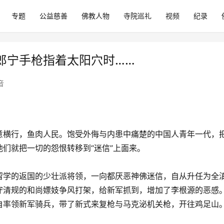
专题
公益慈善
佛教人物
寺院巡礼
视频
纪录
郎宁手枪指着太阳穴时……
音
意横行，鱼肉人民。饱受外侮与内患中痛楚的中国人青年一代，
们就把一切的怨恨转移到“迷信”上面来。
留学的返国的少壮派将领，一向都厌恶神佛迷信，自从升任为全
守清规的和尚嫖妓争风打架，给新军抓到，增加了李根源的恶感
自率领新军骑兵，带了新式来复枪与马克泌机关枪，开往鸡足山