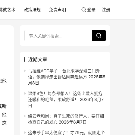
佛教艺术
政策法规
免责声明
登录
注册
近期文章
马拉维ACC学子｜台北求学深耕三门外
语，他选择走出舒适圈奔赴远方
2026年8
把他
月8日
温柔9色！每条都想入！这条比爱人拥抱
还暖和的毛毯，柔软舒适！
2026年8月7
日
滇新
。他
绍云老和尚：真了生死的修行人，要仔细
检查自己的发心
2026年8月7日
。这
这朱砂手串太便宜了！才79元，就图走个