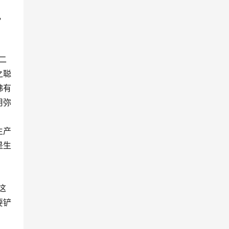
，
二
之聪
佛有
用弥
生产
是生
这
要铲