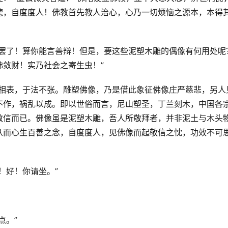
德，自度度人！佛教首先教人治心，心乃一切烦恼之源本，本得
也罢了！算你能言善辩！但是，要这些泥塑木雕的偶像有何用处呢
敛财！实乃社会之寄生虫！”
以相表，于法不张。雕塑佛像，乃是借此象征佛像庄严慈悲，另人
不作，祸乱以成。即以世俗而言，尼山塑圣，丁兰刻木，中国各
敬信而已。佛像虽是泥塑木雕，吾人所敬拜者，并非泥土与木头
从而心生百善之念，自度度人，见佛像而起敬信之忱，功效不可
！好！你请坐。”
点。”