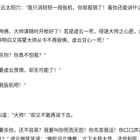
虚云太阳穴：“我只消轻轻一按扳机，你就报销了！看你还能讲什
存殉佛，大帅请随时开枪好了！若是虚云一死，得遂大帅之心愿，
讲明白又得蒙大帅从今不再毁佛，虚云甘心一死！”
杀你？你真不怕我？”
要虚云畏惧，却无可能了！”
我扳机吧！”
道：“大帅！”却又不敢再说下去。
我要杀你，还不容易？我要叫你死而无怨！你先答我话！你口口声
？” 虚云微笑答道：“佛陀设立佛教，立下大慈大悲，济世利民