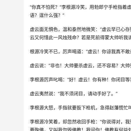
“你真不怕死？”李根源冷笑，用勃郎宁手枪指着
语？逞什么强？”
虚云面无惧色，温和泰然地微笑：“虚云早已心
云又何惜此一风烛残命？若是死前得蒙大帅听我
根源冷笑不已，厉声喝道：“虚云！你谅我真不敢
虚云说：“非也！大帅要杀虚云，还不容易？大帅
李根源厉声叱喝：“好！虚云！你有种！你闭目等
虚云夷然说：“我不须闭目，请动手好了。”
李根源大怒，手指就要扳下枪机，急得赵藩慌忙叫
李根源冷笑着，却忽然收回手枪：“你说得对，
要殉佛，又叫我勿毁佛教！我问你！佛教有何益处