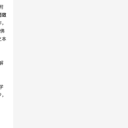
附
而敛
诈，
佛
之本
解
学
步，