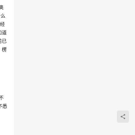
奥
什么
教经
知道
前已
，楞
不
不悉