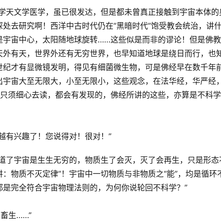
数学天文学医学，虽已很发达，但是都未曾真正接触到宇宙本体的
处去研究啊！西洋中古时代仍在“黑暗时代”饱受教会统治，讲
是宇宙中心，太阳随地球旋转……这些似是而非的谬论！但是佛
天外有天，世界外还有无穷世界，也早知道地球是绕日而行，也
世纪才有显微镜发明，得见有细菌微生物，可是佛经早在数千年
出宇宙大至无限大，小至无限小，这些观念，在法华经，华严经
，只须细心去读，都会有发现的，佛经所讲的这些，亦算是不科学
越有兴趣了！您说得对！很对！” 
知道了宇宙是生生无穷的，物质生了会灭，灭了会再生，只是形态
：物质不灭定律”！宇宙中一切物质与非物质之“能”，均是循环
都是完全符合宇宙物理法则的，为何你说轮回不科学？”
畜生……”