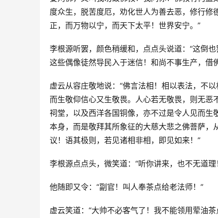
度众生，脱苦度厄，劝化世人为善去恶，修行修
正，而万物以宁，而天下太平！世界安宁。”
李根源听罢，颜色稍缓和，点点头说道：“这倒
这些偶像徒然导民入于迷信！和尚不事生产，借佛
虚云从容庄敬地说：“佛言法相！相以表法，不
而生敬仰信心又生敬畏。人心若无敬畏，则无恶
祠堂，以及西洋各国铜像，亦不过是令人见而生
本身，而是敬拜其所象征的大慈大悲之佛菩萨，
议！语其极则，若见诸相非相，即见如来！”
李根源点点头，微笑道：“听你讲来，也不无道理
他随即又令：“副官！叫人奉茶点给老法师！”
虚云笑道：“大帅不必客气了！我不能领用荤油茶