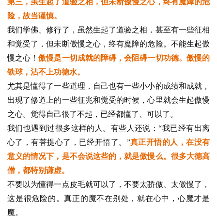
第三，虽生起了道验之相，但未断傲慢之心，终有魔障的危
险，故当谨慎。
我们学佛、修行了，虽然生起了道验之相，甚至有一些征相
和觉受了，但未断傲慢之心，终有魔障的危险。不能生起傲
慢之心！
傲慢是一切成就的障碍，会阻碍一切功德。傲慢的
铁球，沾不上功德水。
尤其是懂得了一些道理，自己也有一些小小的成绩和成就，
出现了修道上的一些征兆和觉受的时候，心里就会生起傲慢
之心。觉得自己很了不起，已经都懂了、可以了。
我们也遇到过很多这样的人。有些人还说：“我已经有出离
心了，有菩提心了，已经开悟了。”
真正开悟的人，在没有
意义的情况下，是不会说这些的，就是傲慢么。很多大德高
僧，都特别谦虚。
不要以为懂得一点皮毛就可以了，不要太骄傲、太傲慢了，
这是很危险的。真正的魔不在别处，就在心中，心魔才是
魔。
资