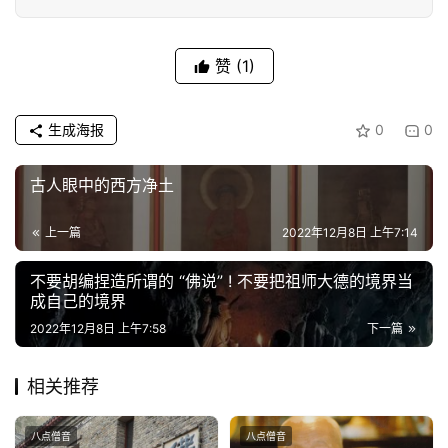
赞
(1)
生成海报
0
0
古人眼中的西方净土
上一篇
2022年12月8日 上午7:14
不要胡编捏造所谓的 “佛说” ! 不要把祖师大德的境界当
成自己的境界
2022年12月8日 上午7:58
下一篇
相关推荐
八点僧音
八点僧音