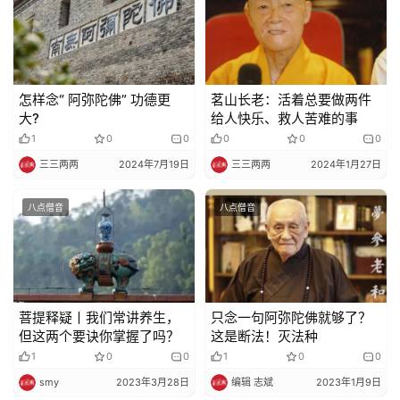
怎样念“ 阿弥陀佛” 功德更
茗山长老：活着总要做两件
大?
给人快乐、救人苦难的事
1
0
0
0
0
0
三三两两
2024年7月19日
三三两两
2024年1月27日
八点僧音
八点僧音
菩提释疑丨我们常讲养生，
只念一句阿弥陀佛就够了？
但这两个要诀你掌握了吗？
这是断法！灭法种
1
0
0
1
0
0
smy
2023年3月28日
编辑 志斌
2023年1月9日