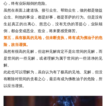
专
心，终有业际颠倒的危险。
题
虽然在表面上建道场、接引众生、帮助众生，做的都是饶益
众生、利他的事业，都是好事，都是菩萨的行为。但是没有
公
生起真正的出离心、慈悲心，没有无伪的菩提心，业际颠
益
慈
倒，都会变成恶业、造业，将来要感受痛苦。
善
第五，虽有极高的见地，但未断贪执，终有成为佛油子的危
险，故当谨慎。
佛
虽然有很高的见解，但这种见解肯定不是出世间的见解，而
教
是世间的一些见解，或者理解为属于世间的一些清净的见
人
登录
注册
解。
物
此处也可以理解为，虽自认为有了极高的见地、见解，但没
有断除对世间的贪着之心，最后有成为佛教油子的危险，所
寺
院
以应当谨慎。
巡
礼