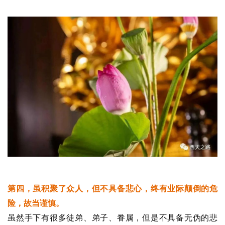
讯
八
点
僧
音
高
僧
访
谈
心
乐
菩
第四，虽积聚了众人，但不具备悲心，终有业际颠倒的危
提
险，故当谨慎。
虽然手下有很多徒弟、弟子、眷属，但是不具备无伪的悲