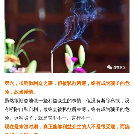
视
频
纪
录
佛
教
艺
术
第六，虽勤做利众之事，但被私欲所缚，终有成为骗子的危
政
险，故当谨慎。
策
虽然很勤奋地做一些利益众生的事情，但没有断除私欲，没
法
有断除自私自利，最终会被私欲所束缚，终有成为骗子的危
规
险。这种骗子，就是表里不一、言行不一。
现在是末法时期，真正能够利益众生的人不是很受迎，而骗
免