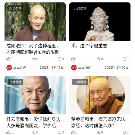
八点僧音
八点僧音
成刚法师：到了这种程度，
熏，这个字很重要
才能彻底超越yin.欲的限制
0
0
0
0
0
0
三三两两
2024年9月12日
三三两两
2025年2月10日
八点僧音
八点僧音
忏云老和尚：没学佛前身边
梦参老和尚：痛苦逼迫无法
大多是酒肉朋友，学佛后身
念经，这时候怎么办？
边是同参道友
0
0
0
0
0
0