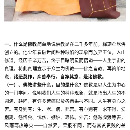
一、什么是佛教
简单地说佛教是在二千多年前，释迦牟尼佛
创立的。他少年看破世间种种缺陷的现象而放弃王位，入山
修道。经历千辛万苦，终于目睹明星而悟道——人生宇宙的
真理，将此真理宣示于众生为佛教——佛之言教。再简单地
说，
诸恶莫作，众善奉行，自净其意，是诸佛教。
（一）、佛教讲些什么，目的是什么？
佛教是以人生为中心
的一门学问。说明我们人生的种种现象，就是指出人生的不
圆满、缺陷，有许多苦痛以及各自果报不同。人生有身心之
苦。有身则有：生、老、病、死苦。有心则有：求不得、爱
别离、怨憎会、忧伤、嫉妒、恐怖。外苦：怨贼虎狼等害，
风雨寒热等灾——自然界。果报不同，而有富贫贵贱的差