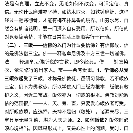
法是有真理，立志不变，无论如何不改变，可谓定信、真
信。无论什么磨难亦坚持，如钻木取火，如铁锤磨针，这样
经过一翻寒彻骨，才能有梅花扑鼻香的境界。山穷水尽，自
然会有柳暗花明，要一门深入自有受用。所以信仰，所信的
对象要搞清楚，才能在日常生活上随顺实行于行动。
（二）、三皈——信佛的入门
为什么要信佛？有信仰故，信
的是佛法僧三宝。佛——释迦牟尼佛及十方三世一切诸佛。
法——释迦牟尼佛所说的言教，即今经典。僧——剃发染
衣，依法修行的出家人。宝——希有贵重。
1、学佛必从受
三皈依起
受了三皈，才称是佛教徒，虽研习佛教，若不皈依
三宝，仍不为佛教徒，所以学佛入门三皈为根本，皈依有救
护之义，因近三宝故。皈依亦为一切戒的根本。佛教对能皈
依的范围很广——人、天、鬼、畜，只要发心皈依者可受。
对所皈依境，应选择，天神不是归（敬处），诸漏未尽，三
宝具足无量功德，堪为人天之师。
2、如何皈依？
皈依时必
须心境相当。因既是形式上，又是心性上的问题，受时，口