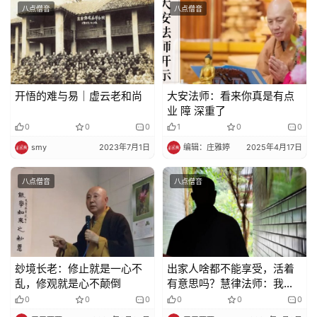
八点僧音
八点僧音
开悟的难与易｜虚云老和尚
大安法师：看来你真是有点
业 障 深重了
0
0
0
1
0
0
smy
2023年7月1日
编辑：庄雅婷
2025年4月17日
八点僧音
八点僧音
玅境长老：修止就是一心不
出家人啥都不能享受，活着
乱，修观就是心不颠倒
有意思吗？慧律法师：我们
的意思才多呢！
0
0
0
0
0
0