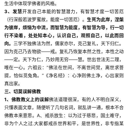
教
生活中体现学佛者的风格。
艺
3、发慧
开发自己本能的智慧潜力，有智慧才度一切苦厄
术
（行深般若波罗蜜故，能度一切苦厄）。
生死为此岸，涅槃
为彼岸，烦恼为中流，而智慧为能度，有智慧为导，行一切
政
行不染着，处处知本心，认识自己，观照自己，以此而回
策
向。
三学不独佛法为然，儒家亦尔，克己复礼，天下归仁。
法
规
因为克己乃去物欲——戒。复礼乃恢复本然之性，本性之动
——定。天下为仁，乃妙用无穷——慧。世出世法无二理，
免
唯在一心。六祖云：“佛法在世间，不离世间觉，离世求菩
责
提，恰似觅兔角。”《净名经》：心净则佛土净，心出家则
声
真出家。
明
三、切莫误解佛教
1、佛教教义上的误解
佛法道理很深，有的人不明白深义，
只懂表面文章，随便听了几句名词，就乱讲一通，根本不合
佛教本来意思。A、戒杀放生：以为过于慈悲，国土难守，
非为个人之过.大家都戒杀世界和平，是世界性，非专指某