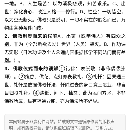
一地。B、人生是苦：以为消极悲观，知苦求乐。C、出
世：净化身心，改造人格——修行。D、性空：一切皆空，
以为空无断灭。佛教只是说明，一切不实在的假名而已，万
物由各种条件而成。
2、佛教制度而来的误解
A、出家（或学佛人）有四众之
别，非为（全部断欲去爱）世界（人类）毁灭。B、作功课
无定形（日常功课及个人念诵内容根据修学不同法门而有差
别。）。
3、佛教仪式而来的误解
①礼佛：表崇敬（非作偶像崇
拜）。②烧香、供花、点灯亦表教礼。③礼忏：因果通三
世，礼忏是依据佛教忏法，忏除过去的身口意三恶业，非盲
目归投礼拜。④烧纸、问卜、抽签：此为民间方术，本非
佛教所属，纵有神通异能，亦为佛法所不倡导。
本网站属于非赢利性网站，转载的文章遵循原作者的版权声
明，如有版权异议，请联系值班编辑予以删除。 联系方式：