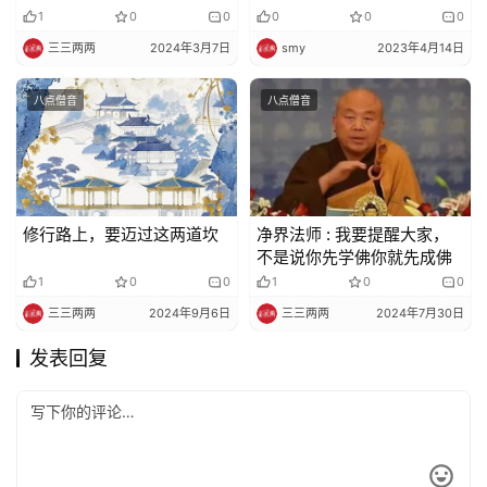
1
0
0
0
0
0
三三两两
2024年3月7日
smy
2023年4月14日
八点僧音
八点僧音
修行路上，要迈过这两道坎
净界法师 : 我要提醒大家，
不是说你先学佛你就先成佛
1
0
0
1
0
0
三三两两
2024年9月6日
三三两两
2024年7月30日
发表回复