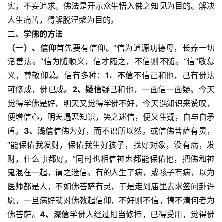
实，不妄追求。佛法是开示众生悟入佛之知见为目的。解决
人生痛苦，得解脱涅槃为目的。
二、学佛的方法
（一）、信仰
首先要有信仰。“信为道源功德母，长养一切
诸善法。”信为随顺义，信才随之，不信则不随。“信”敬慕
义，尊敬仰慕。信有多种：
1、不信
不信己和他，己有佛法
可修成，佛已成。
2、疑信
疑己和他，一面信一面疑。今天
觉得学佛是好，明天又觉得学佛不好，今天遇知识来赞叹，
便增信心，明天遇恶知识，笑之迷信，便又生疑，自与自矛
盾。
3、浅信
信佛为好，而不识所以然。或信佛菩萨有灵，
“能保佑我发财，保佑我生好孩子，找好对象，没有病，发
财，什么事都好。”同时也相信神鬼都能保佑他，把佛和神
鬼混在一起，谓之迷信。有的人生了病，或孩子有病，以为
医师都是人，不如佛菩萨有灵，于是走到庙里去求签问卦许
愿，一旦病好就对佛教起信仰，不好则不信，搞不清何者为
佛菩萨。
4、深信
学佛人经过相当修持，已得受用，觉得佛