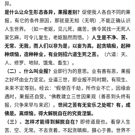
异。
是什么让众生形态各异，果报差别？
促使我人各自不同的果
报，有它的条件原因，那就是无知（无明）,不能正确认识
人生世界。（如一老妪，见儿死，痛苦，佛令其找一无死人
家乞麻，可令儿复生，老妪豁然而悟。）
人生是不净、苦、
无常、无我，而人们以非为是，以妄为真。起贪瞋痴，起种
种烦恼，造种种业，有业则招六道生死之苦。
（六道：天、
人、修罗、地狱、饿鬼、畜生）。
（二）、什么叫业报？
业即行为的意思。业有善有恶，果报
之好坏由业力坚定。业逼三世，即业报不同时期，有现生、
未来不定等别。经云：“假使百千劫，所作业不亡，因缘会
遇时，果报还自受。”佛教建立三世因果观（善恶到头终有
报，只争来早与来迟）。
世间之苦有无安乐之处呢？有，成
佛是。离烦恼，得大解脱自在的究竟涅槃。
（三）、怎样才能得到解脱自在？
即修道是也。看穿人生
苦、空、无常。不去贪着，不起贪瞋痴，摄心于善。世界不