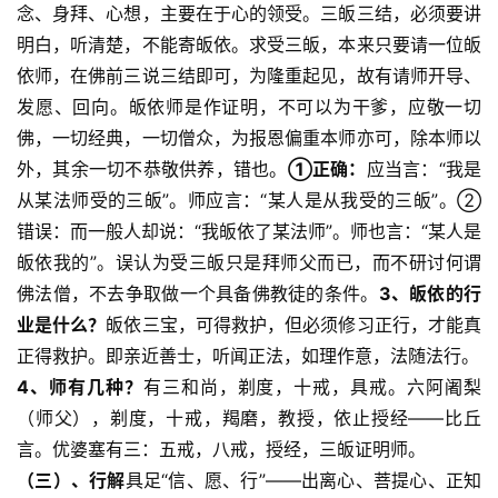
念、身拜、心想，主要在于心的领受。三皈三结，必须要讲
明白，听清楚，不能寄皈依。求受三皈，本来只要请一位皈
依师，在佛前三说三结即可，为隆重起见，故有请师开导、
发愿、回向。皈依师是作证明，不可以为干爹，应敬一切
佛，一切经典，一切僧众，为报恩偏重本师亦可，除本师以
外，其余一切不恭敬供养，错也。
①正确：
应当言：“我是
从某法师受的三皈”。师应言：“某人是从我受的三皈”。②
错误：而一般人却说：“我皈依了某法师”。师也言：“某人是
皈依我的”。误认为受三皈只是拜师父而已，而不研讨何谓
资
佛法僧，不去争取做一个具备佛教徒的条件。
3、皈依的行
讯
业是什么？
皈依三宝，可得救护，但必须修习正行，才能真
正得救护。即亲近善士，听闻正法，如理作意，法随法行。
八
4、师有几种？
有三和尚，剃度，十戒，具戒。六阿阇梨
点
僧
（师父），剃度，十戒，羯磨，教授，依止授经——比丘
音
言。优婆塞有三：五戒，八戒，授经，三皈证明师。
（三）、行解
具足“信、愿、行”——出离心、菩提心、正知