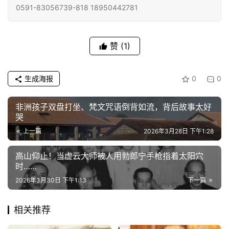
0591-83056739-818 18950442781
赞
(1)
生成海报
0
0
非洲孩子双盘打坐、梵文咒语倒背如流，背后故事太好
哭
上一篇
2026年3月28日 下午1:28
高山仰止！当虚云大师被人用勃郎宁手枪指着太阳穴
时……
2026年3月30日 下午1:13
下一篇
相关推荐