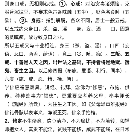
则身口戒，无相则心戒。
①、心戒：
对治贪毒诸烦恼，克
佛
教
服昏沉掉举，不妄求色声香味触（五尘），财色名食睡（五
人
欲）。
②、身戒：
指别解脱，各众不同，居士一般五戒，
登录
注册
物
以五戒约束身口，杀、盗、淫——身，妄、酒——口，因意
的贪瞋痴，故导致身口之业。
寺
所以五戒又与十业相连，身三（杀、盗、淫），口四（妄
院
语、恶口、两舌、绮语），意三（贪、瞋、痴）。
三皈、五
巡
戒、十善是人天之因，出世法之基础，不持者将是地狱、饿
礼
鬼、畜生之因。
以后修四摄（布施、爱语、利行、同事），
六度（施、戒、忍、精、禅、智）。
视
学佛应福慧双具，诵经、礼拜、念佛为“修慧”，布施、供
频
养、种种善事为“福德”，更重要应孝养父母，奉事师长
（《观经》所云），为往生之正因。如《父母恩重难报经》
纪
录
佛礼骨骸以表孝义，净饭王死，佛亲手抬棺。
2、修定
不生杂念，信心清净，不为魔扰，不为境转，如禅
佛
师抱女人。富贵不能淫，贫贱不能移，威武不能屈，在日常