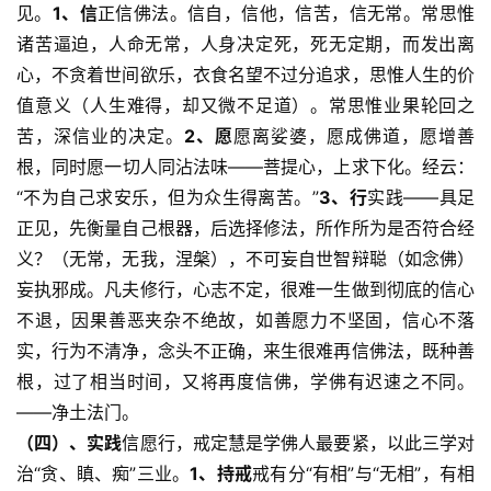
高
见。
1、信
正信佛法。信自，信他，信苦，信无常。常思惟
僧
诸苦逼迫，人命无常，人身决定死，死无定期，而发出离
访
心，不贪着世间欲乐，衣食名望不过分追求，思惟人生的价
谈
值意义（人生难得，却又微不足道）。常思惟业果轮回之
苦，深信业的决定。
2、愿
愿离娑婆，愿成佛道，愿增善
心
根，同时愿一切人同沾法味——菩提心，上求下化。经云：
乐
菩
“不为自己求安乐，但为众生得离苦。”
3、行
实践——具足
提
正见，先衡量自己根器，后选择修法，所作所为是否符合经
义？（无常，无我，涅槃），不可妄自世智辩聪（如念佛）
专
妄执邪成。凡夫修行，心志不定，很难一生做到彻底的信心
题
不退，因果善恶夹杂不绝故，如善愿力不坚固，信心不落
实，行为不清净，念头不正确，来生很难再信佛法，既种善
公
根，过了相当时间，又将再度信佛，学佛有迟速之不同。
益
——净土法门。
慈
（四）、实践
信愿行，戒定慧是学佛人最要紧，以此三学对
善
治“贪、瞋、痴”三业。
1、持戒
戒有分“有相”与“无相”，有相