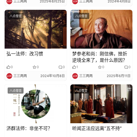
三三两两
2025年8月25日
三三两两
2024年4月8日
八点僧音
八点僧音
弘一法师：改习惯
梦参老和尚：刚信佛，挫折
逆境全来了，是什么原因？
0
0
0
1
0
0
三三两两
2024年10月8日
三三两两
2025年6月11日
八点僧音
八点僧音
济群法师：非坐不可？
听闻正法应远离“五不持”