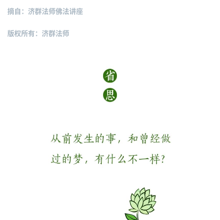
僧
摘自：济群法师佛法讲座
音
版权所有：济群法师
高
僧
访
谈
心
乐
菩
提
专
题
公