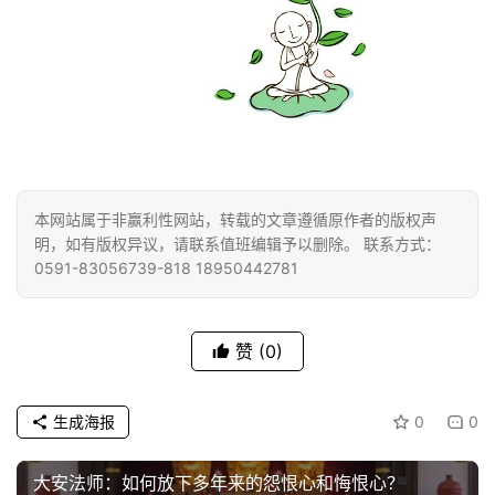
益
慈
善
佛
教
人
登录
注册
物
本网站属于非赢利性网站，转载的文章遵循原作者的版权声
明，如有版权异议，请联系值班编辑予以删除。 联系方式：
寺
0591-83056739-818 18950442781
院
巡
礼
赞
(0)
视
生成海报
0
0
频
大安法师：如何放下多年来的怨恨心和悔恨心？
纪