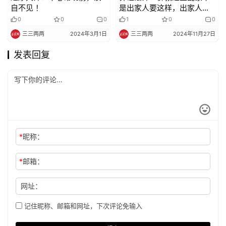
自不见 ！
是出家人要这样，出家人也
没办法
0
0
0
1
0
0
三三两两
2024年3月1日
三三两两
2024年11月27日
发表回复
*
昵称：
*
邮箱：
网址：
记住昵称、邮箱和网址，下次评论免输入