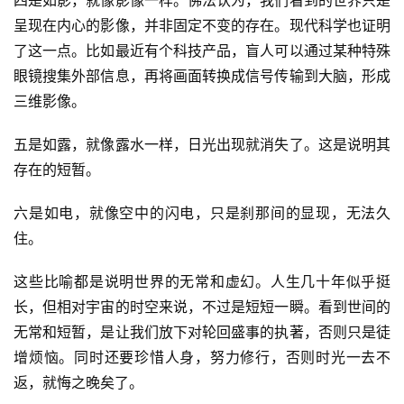
呈现在内心的影像，并非固定不变的存在。现代科学也证明
了这一点。比如最近有个科技产品，盲人可以通过某种特殊
眼镜搜集外部信息，再将画面转换成信号传输到大脑，形成
三维影像。
五是如露，就像露水一样，日光出现就消失了。这是说明其
存在的短暂。
六是如电，就像空中的闪电，只是刹那间的显现，无法久
住。
这些比喻都是说明世界的无常和虚幻。人生几十年似乎挺
长，但相对宇宙的时空来说，不过是短短一瞬。看到世间的
资
讯
无常和短暂，是让我们放下对轮回盛事的执著，否则只是徒
增烦恼。同时还要珍惜人身，努力修行，否则时光一去不
八
返，就悔之晚矣了。
点