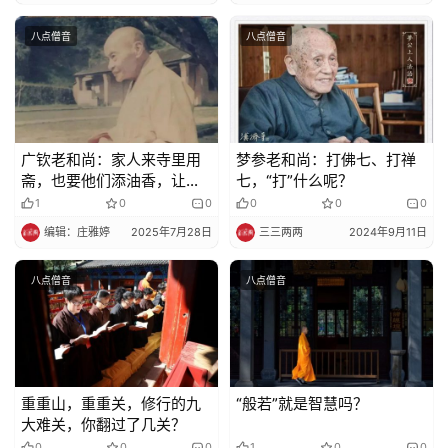
八点僧音
八点僧音
广钦老和尚：家人来寺里用
梦参老和尚：打佛七、打禅
斋，也要他们添油香，让他
七，“打”什么呢？
们有正确观念
1
0
0
0
0
0
编辑：庄雅婷
2025年7月28日
三三两两
2024年9月11日
八点僧音
八点僧音
重重山，重重关，修行的九
“般若”就是智慧吗？
大难关，你翻过了几关？
0
0
0
1
0
0