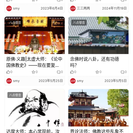
smy
2023年6月4日
三三两两
2024年11月19日
八点僧音
八点僧音
原佛·义趣|太虚大师：《论中
念佛时说八卦，还有功德
国佛教史》——现在要复兴
吗？
中国佛教，应该继承佛本论
0
0
0
0
0
0
的主动流
smy
2023年5月25日
smy
2023年5月5日
八点僧音
八点僧音
达摩大师：本心常现前，汝
界诠法师：佛教这些乱象不