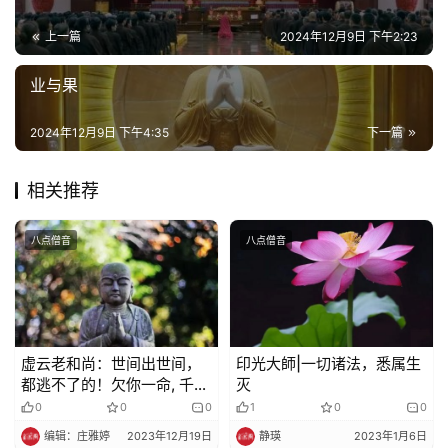
录
上一篇
2024年12月9日 下午2:23
佛
业与果
教
艺
2024年12月9日 下午4:35
下一篇
术
相关推荐
政
策
八点僧音
八点僧音
法
规
免
责
虚云老和尚：世间出世间，
印光大師|一切诸法，悉属生
声
都逃不了的！欠你一命, 千里
灭
明
来还……
0
0
0
1
0
0
编辑：庄雅婷
2023年12月19日
静瑛
2023年1月6日