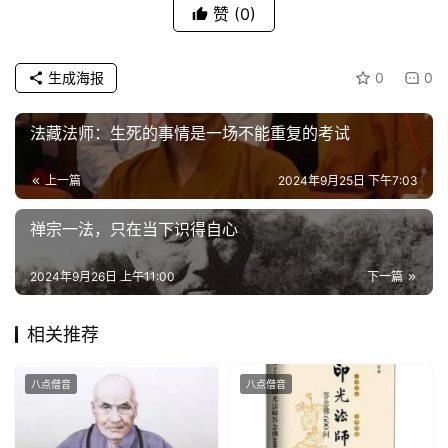
题
赞
(0)
公
生成海报
0
0
益
慈
善
法藏法师：生死的事情是一场不能重复的考试
上一篇
2024年9月25日 下午7:03
佛
教
禅宗一法，只在当下识得自心
人
登录
注册
物
2024年9月26日 上午11:00
下一篇
寺
相关推荐
院
巡
礼
八点僧音
八点僧音
视