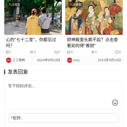
八点僧音
八点僧音
心的“七十二变”，你都见过
财神殿里长跪不起？点击查
吗？
看如何得“善财”
1
0
0
0
0
0
三三两两
2024年9月24日
smy
2023年3月24日
发表回复
*
昵称：