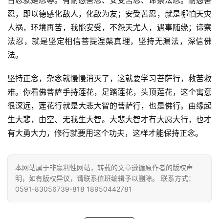
百忍就是忍辱。有耐怨害忍、安受苦忍、谛察法忍。耐怨害
忍，即以德感化敌人，化敌为友；安受苦忍，就是哪怕天灾
八
人祸，环境再苦，我能安受，不怨天尤人，遇事随缘；谛察
点
法忍，就是坚定相信菩提涅槃真理，坚持无漏法，深信佛
僧
法。
音
坚持正念，杂念就慢慢消灭了，这就要学习菩萨行，救苦救
高
难。你看佛菩萨手持莲花，足踏莲花，头顶莲花，这个寓意
僧
很深远，莲花行就是大悲大智的菩萨行，也是佛行。由缘起
访
生大悲，由空、无我生大智。大悲大智才有大愿大行，也才
谈
有大勇大力，修行就要用这个功夫，这样才能保持正念。
心
乐
本网站属于非赢利性网站，转载的文章遵循原作者的版权声
菩
明，如有版权异议，请联系值班编辑予以删除。 联系方式：
提
0591-83056739-818 18950442781
专