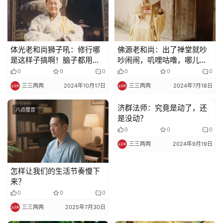
声
明
体光老和尚狮子吼：修行哪
佛源老和尚：出了禅堂就吵
是这样子搞啊！脑子都用坏
吵闹闹，叽哩咕噜，哪儿是
了…
用功呢？
0
0
0
0
0
0
三三两两
2024年10月17日
三三两两
2024年7月18日
济群法师：究竟是动了，还
八点僧音
八点僧音
是没动？
0
0
0
三三两两
2024年9月19日
怎样让我们的生活节奏慢下
来？
0
0
0
三三两两
2025年7月30日