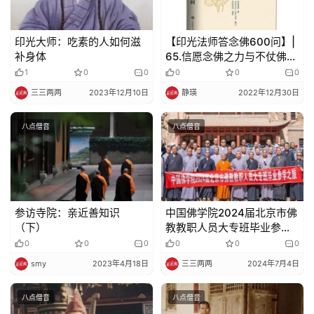
频
印光大师：吃素的人如何滋
【印光法师答念佛600问】|
纪
补身体
65.信愿念佛之力与不仗佛法
录
力之自力有什么不同？
1
0
0
0
0
0
三三两两
2023年12月10日
静瑛
2022年12月30日
佛
教
八点僧音
八点僧音
艺
术
政
策
参访寺院：亲近善知识
中国佛学院2024届北京市佛
法
（下）
教教职人员大专班毕业参学
之旅圆满
规
0
0
0
0
0
0
smy
2023年4月18日
三三两两
2024年7月4日
免
责
八点僧音
八点僧音