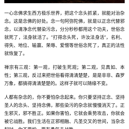
一心念佛求生西方极乐世界，把这个念头抓紧，就能对治杂
念。这是念佛的好处。念一句阿弥陀佛，就是以正念代替邪
念，以清净念代替染污念，分分秒秒都用这个功夫，世俗念
就死了，法身就活了。“打得念头死，许汝法身活”，名利、
得失、地位、输赢、荣辱、爱憎等世俗念死了，真正的法性
就恢复了。
禅宗有三观：第一观，打破生死观；第二观，见真如、本
性；第三观，反过来把世俗看得清清楚楚，是是非非、森罗
万象，都搞得清清楚楚的。这样子就可以随缘不变。
人都有杂念的，你不要怕杂念起来。你只要坚持正念、坚持
圣人的念头、坚持念佛，那些染污的杂念就慢慢消灭了。正
生邪灭，邪不胜正。如果你害怕，它就会乘势攻击，你就会
被它战胜。我们生活在正邪相融、凡圣交叉的世间，当杂念