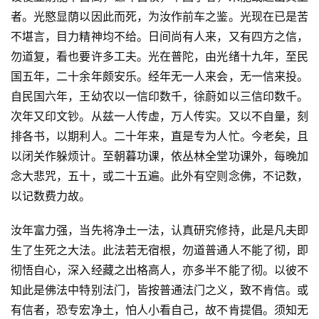
者。光愍显荫以因此而死，为汝作前车之鉴。光现在已是苦
不堪言，目力精神均不给。日间尚有人来，又有四方之信，
勿道复，看也要许多工夫。光在普陀，由光绪十九年，至民
国五年，二十余年颇安乐。经年无一人来会，无一信来投。
自民国六年，王幼农以一信印数千，徐蔚如以三信印数千。
次年又印文钞。从兹一人传虚，万人传实。又以不自量，刻
排各书，以期利人。二十年来，直是专为人忙。今老矣，且
以闭关作躲烦计。至朝暮功课，依丛林全堂功课外，每晚加
念大悲咒，五十，或二十五遍。此外有空则念佛，不记数，
以记数费力故。
汝年富力强，当先将净土一法，认真研究修持，此是凡夫即
资
讯
生了生死之大法。此法若无宿根，勿道普通人不能了彻，即
彻悟自心，深入经藏之出格高人，亦多半不能了彻。以彼不
八
知此是佛法中特别法门，皆按普通法门之义，致不肯信。或
点
有信者，恐专宏净土，怕人小看自己，故不肯提倡。须知无