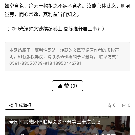
慈
如空含象，绝无一物拒之不纳不含者。汝能善体此义，则身
善
虽劳，而心常逸，其利益当自知之。
（《印光法师文钞续编卷上·复陈逸轩居士书》）
佛
教
人
登录
注册
本网站属于非赢利性网站，转载的文章遵循原作者的版权声
物
明，如有版权异议，请联系值班编辑予以删除。 联系方式：
0591-83056739-818 18950442781
寺
院
巡
赞
(0)
礼
视
生成海报
0
0
频
全国性宗教团体联席会议召开第三十次会议
纪