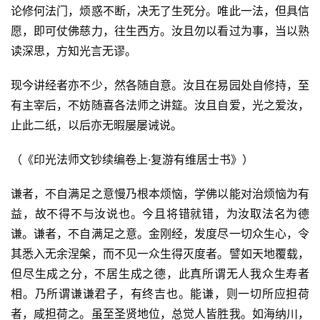
僧
论修何法门，烦惑不断，决无了生死分。唯此一法，但具信
音
愿，即可仗佛慈力，往生西方。汝且勿以看过为事，当以熟
读深思，方知光言无谬。
高
僧
现今讲经者亦不少，然各随自意。汝且在易园处自修持，至
访
有主宰后，不妨随喜各法师之讲筵。汝且自爱，光之爱汝，
谈
止此二纸，以后亦无暇屡屡诫说。
心
（《印光法师文钞续编卷上·复游有维居士书》）
乐
菩
谦者，不自满足之意慢乃根本烦恼，学佛以能对治烦恼为有
提
益，故不得不与汝说也。今且将错就错，为汝取法名为德
谦。谦者，不自满足之意。金刚经，发度尽一切众生心，令
专
其悉入无余涅槃，而不见一众生得灭度者。譬如天地覆载，
题
但尽生成之分，不居生成之德，此真所谓无人我众生寿者
相。乃所谓谦谦君子，有终吉也。能谦，则一切所应担荷
公
者，咸担荷之。虽至圣贤地位，总觉人皆胜我。如海纳川，
益