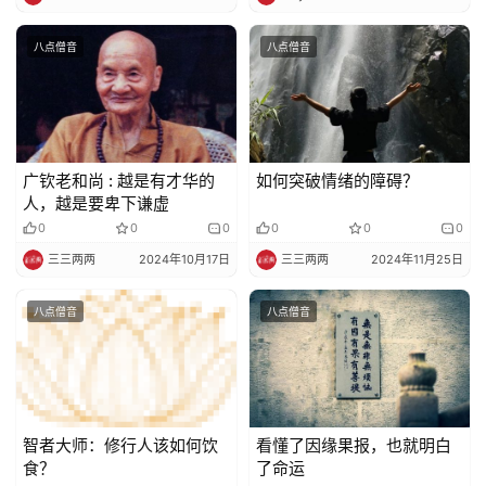
八点僧音
八点僧音
广钦老和尚 : 越是有才华的
如何突破情绪的障碍？
人，越是要卑下谦虚
0
0
0
0
0
0
三三两两
2024年10月17日
三三两两
2024年11月25日
八点僧音
八点僧音
智者大师：修行人该如何饮
看懂了因缘果报，也就明白
食？
了命运