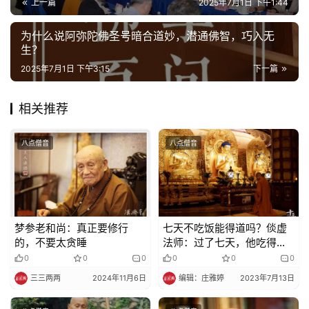
录
上一篇
2025年7月1日 下午1:44
为什么说阿弥陀佛圣号暗合道妙，潜通佛智，巧入无
佛
生？
教
2025年7月1日 下午3:15
下一篇
艺
术
相关推荐
政
策
八点僧音
八点僧音
法
规
免
梦参老和尚：真正要修行
七天不吃饭能得道吗？倓虚
责
的，不要太贪睡
法师：过了七天，他吃得比
声
谁都多
0
0
0
0
0
0
明
三三两两
2024年11月6日
编辑：庄雅婷
2023年7月13日