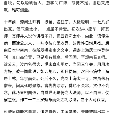
自牧，勿以聪明骄人，愈学问广博，愈觉不足，则后来成
就，难可测量。
十年前，谛闲法师有一徒弟，名显荫，人极聪明，十七八岁
出家。但气量太小，一点屈不肯受。初次讲小座毕，拜其
师，其师并未说他讲得不好，但云音声太小，由此一语便生
病。而谛公之人，一味令彼心常欢喜，故傲性日增月盛。后
由日本学密宗，彼所发挥密宗之文字，通寄上海居士林登林
刊。其自高位置，已是唯有我高。后回国，至观宗看其师。
谛公云，汝声名很大，惜未真实用功，当闭三年关，用用功
方好。彼一闻此语，如刀割心，即日便病。次日带病往上海
居士林，年余而死。死后不久，光到上海太平寺，林员朱石
僧来，问其死时景象。言糊糊涂涂，佛也不会念，咒也不会
念。此乃显密圆通，自觉世无与俦之大法师，以不自量，仗
宿慧根，作二十二三岁短命而死之糊涂鬼，岂不大可哀哉。
设使显荫能不自高，谦卑自牧，中国学者，未能或超出其上