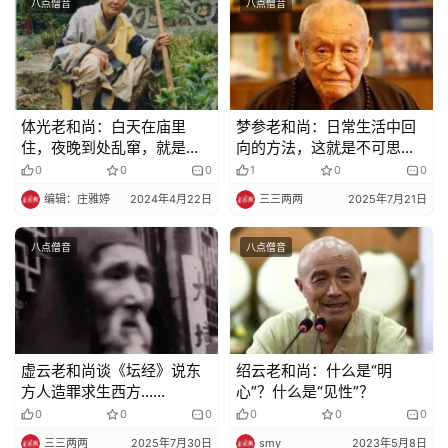
八点僧音
八点僧音
体光老和尚：白天在庙里
梦参老和尚：日常生活中回
住，夜晚到处乱窜，就是这
向的方法，这就是不可思议
个庙里的钱太多了
的修行！
0
0
0
1
0
0
编辑：庄雅婷
2024年4月22日
三三两两
2025年7月21日
八点僧音
八点僧音
虚云老和尚谈《坛经》说东
绍云老和尚：什么是“明
方人造罪求生西方……
心”？什么是“见性”？
0
0
0
0
0
0
三三两两
2025年7月30日
smy
2023年5月8日