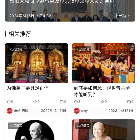
印顺大和尚应邀与柬政界宗教界领导人友好会见
佛
2024年6月6日 下午4:32
下一篇
教
艺
术
相关推荐
八点僧音
八点僧音
政
策
法
规
为佛弟子要具足正信
到底要如何念，观世音菩萨
免
才能听到？
责
0
0
0
2
0
0
声
编辑 志斌
2022年11月11日
smy
2023年4月21日
明
八点僧音
八点僧音