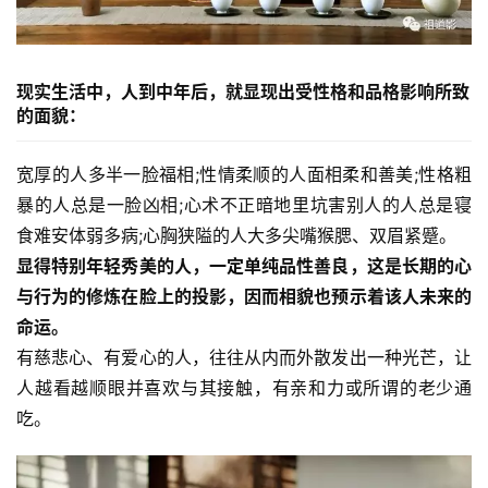
现实生活中，人到中年后，就显现出受性格和品格影响所致
的面貌：
宽厚的人多半一脸福相;性情柔顺的人面相柔和善美;性格粗
暴的人总是一脸凶相;心术不正暗地里坑害别人的人总是寝
食难安体弱多病;心胸狭隘的人大多尖嘴猴腮、双眉紧蹙。
显得特别年轻秀美的人，一定单纯品性善良，这是长期的心
与行为的修炼在脸上的投影，因而相貌也预示着该人未来的
命运。
有慈悲心、有爱心的人，往往从内而外散发出一种光芒，让
人越看越顺眼并喜欢与其接触，有亲和力或所谓的老少通
吃。