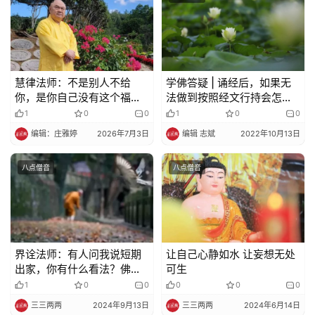
慧律法师：不是别人不给
学佛答疑 | 诵经后，如果无
你，是你自己没有这个福
法做到按照经文行持会怎
报！
样？
1
0
0
1
0
0
编辑：庄雅婷
2026年7月3日
编辑 志斌
2022年10月13日
八点僧音
八点僧音
界诠法师：有人问我说短期
让自己心静如水 让妄想无处
出家，你有什么看法？佛教
可生
本来没有一个短期出家的
1
0
0
0
0
0
三三两两
2024年9月13日
三三两两
2024年6月14日