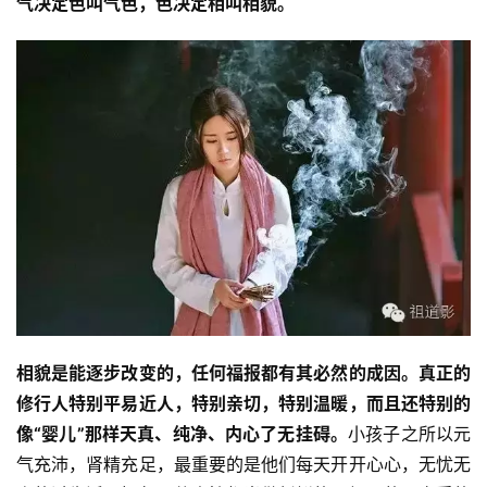
气决定色叫气色，色决定相叫相貌。
资
讯
相貌是能逐步改变的，任何福报都有其必然的成因。真正的
修行人特别平易近人，特别亲切，特别温暖，而且还特别的
八
像“婴儿”那样天真、纯净、内心了无挂碍。
小孩子之所以元
点
气充沛，肾精充足，最重要的是他们每天开开心心，无忧无
僧