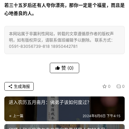
善
若三十五岁后还有人夸你漂亮，那你一定是个福星，而且是
心地善良的人。
佛
教
本网站属于非赢利性网站，转载的文章遵循原作者的版权声
人
登录
注册
明，如有版权异议，请联系值班编辑予以删除。 联系方式：
物
0591-83056739-818 18950442781
寺
院
赞
(0)
巡
礼
生成海报
0
0
视
频
进入农历五月斋月：佛弟子该如何度过？
纪
上一篇
2024年6月6日 下午4:15
录