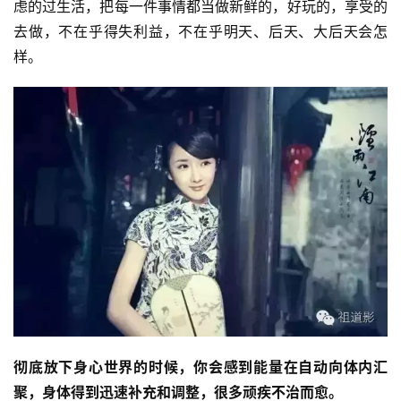
音
虑的过生活，把每一件事情都当做新鲜的，好玩的，享受的
去做，不在乎得失利益，不在乎明天、后天、大后天会怎
高
样。
僧
访
谈
心
乐
菩
提
专
题
公
彻底放下身心世界的时候，你会感到能量在自动向体内汇
益
聚，身体得到迅速补充和调整，很多顽疾不治而愈。
慈