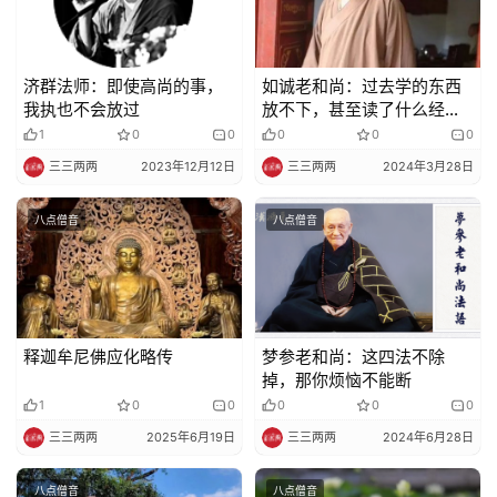
济群法师：即使高尚的事，
如诚老和尚：过去学的东西
我执也不会放过
放不下，甚至读了什么经放
不下，都是用功的一大所知
1
0
0
0
0
0
障
三三两两
2023年12月12日
三三两两
2024年3月28日
八点僧音
八点僧音
释迦牟尼佛应化略传
梦参老和尚：这四法不除
掉，那你烦恼不能断
1
0
0
0
0
0
三三两两
2025年6月19日
三三两两
2024年6月28日
八点僧音
八点僧音