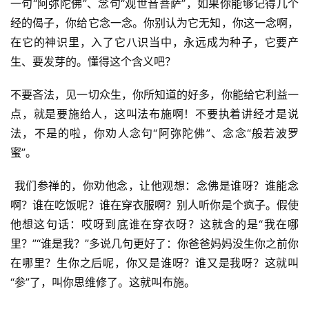
一句“阿弥陀佛”、念句“观世音菩萨”，如果你能够记得几个
经的偈子，你给它念一念。你别认为它无知，你这一念啊，
在它的神识里，入了它八识当中，永远成为种子，它要产
生、要发芽的。懂得这个含义吧？
资
不要吝法，见一切众生，你所知道的好多，你能给它利益一
讯
点，就是要施给人，这叫法布施啊！不要执着讲经才是说
法，不是的啦，你劝人念句“阿弥陀佛”、念念“般若波罗
八
蜜”。　
点
僧
 我们参禅的，你劝他念，让他观想：念佛是谁呀？谁能念
音
啊？谁在吃饭呢？谁在穿衣服啊？别人听你是个疯子。假使
他想这句话：哎呀到底谁在穿衣呀？这就含的是“我在哪
高
里？”“谁是我？”多说几句更好了：你爸爸妈妈没生你之前你
僧
在哪里？生你之后呢，你又是谁呀？谁又是我呀？这就叫
访
谈
“参”了，叫你思维修了。这就叫布施。