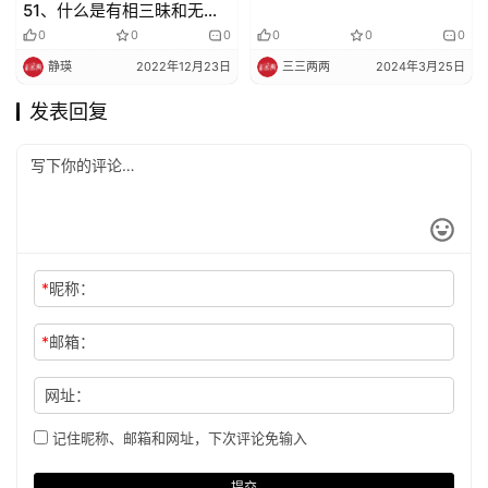
51、什么是有相三昧和无相
三昧？
0
0
0
0
0
0
静瑛
2022年12月23日
三三两两
2024年3月25日
发表回复
*
昵称：
*
邮箱：
网址：
记住昵称、邮箱和网址，下次评论免输入
提交