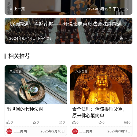
寺
上一篇
2024年6月12日 下午5:35
院
巡
功德圆满，驾返莲邦——开说长老荼毗法会殊胜圆满
礼
2024年6月14日 下午1:09
下一篇
视
频
相关推荐
纪
八点僧音
八点僧音
录
佛
教
出世间的七种法财
素全法师：活该挨师父骂，
艺
原来佛心最简单
术
0
0
0
0
0
0
三三两两
2025年2月10日
三三两两
2024年1月11日
政