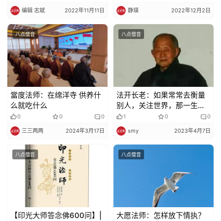
编辑 志斌
2022年11月11日
静瑛
2022年12月2日
八点僧音
八点僧音
當度法师：在绵洋寺 供养什
法开长老：如果常常去衡量
么就吃什么
别人，关注世界，那一生修
行也得不到“一心不乱”
0
0
0
1
0
0
三三两两
2024年3月17日
smy
2023年4月7日
八点僧音
八点僧音
【印光大师答念佛600问】|
大愿法师：怎样放下情执？