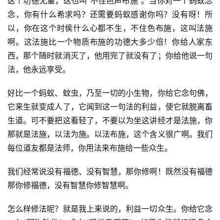
这个功德无量，这也叫“不住色声布施”。当你对一个蚂蚁念
念，你有什么希求吗？还需要蚂蚁感谢你吗？没有呀！所
以，你在这个时侯什么心都不生，不住色布施，这叫法施
啊。这法施比一个物质布施的功德大多少倍！你给人家东
西，那个随时就消灭了，他用完了就没有了；你给他说一句
法，他永远享受。
好比一个蚂蚁、蚊虫，乃至一切的小生物，你给它念句佛，
它来生就变成人了，它闻到这一句法的利益，使它就脱离畜
生道。可不要把这看轻了，不要以为坐这讲经才是法施，你
那就是法施，以法为施。以法布施，这个含义很广啊。我们
每位道友都是法师，你用法来布施给一些众生。
我们经常说没有福德、没有智慧，那你修啊！既然没有福德
那你修福德，没有智慧你修智慧啊。
怎么样修法呢？就是我上来说的，利益一切众生。你给它念