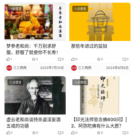
策
八点僧音
八点僧音
法
规
免
责
梦参老和尚：千万别求舒
那些年进过的监狱
声
服，舒服了就使你不长寿！
明
1
0
0
0
0
0
三三两两
2025年7月10日
三三两两
2024年8月8日
八点僧音
八点僧音
虚云老和尚谈持杀盗淫妄酒
【印光法师答念佛600问】|
五戒的功德
2、阿弥陀佛有什么大愿？
2
0
0
0
0
0