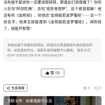
法布施不是说你一定要讲部经呀，那道友们就很难了！你劝
心
乐
人念句“阿弥陀佛”、念句“观世音菩萨”，这个很容易嘛！他
菩
没有听《金刚经》，劝他念“金刚般若波罗蜜经”──念一个
提
经名字，他来生就能遇到《金刚般若波罗蜜经》。闻到经
了，就能开智慧！
专
题
本网站属于非赢利性网站，转载的文章遵循原作者的版权声
明，如有版权异议，请联系值班编辑予以删除。 联系方式：
公
0591-83056739-818 18950442781
益
慈
善
赞
(1)
佛
教
生成海报
0
0
人
登录
注册
物
济群法师：如果福报可以选