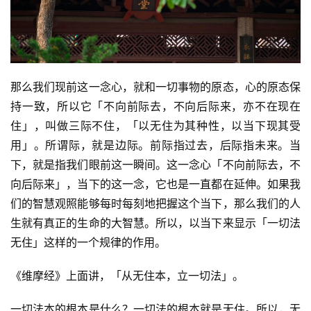
益
慈
善
佛
那么我们现前这一念心，就和一切事物的原态，心的原态保
教
持一致，所以它「不向前际去，不向后际来，亦不在现在
人
登录
注册
物
住」，叫做三际不住，「以无住为其种性，以当下现其受
用」。所谓际，就是边际。前际指过去，后际指未来。当
寺
下，就是指我们眼前这一瞬间。这一念心「不向前际去，不
院
向后际来」，当下的这一念，它也是一直都在延伸。如果我
巡
们的智慧观照能够每时每刻地把握这个当下，那么我们的人
礼
生就有真正的生命的大智慧。所以，以当下来显示「一切法
无住」这样的一个规律的作用。
视
频
《维摩经》上面讲，「从无住本，立一切法」。
纪
一切法本的根本是什么？一切法的根本就是无住。所以，无