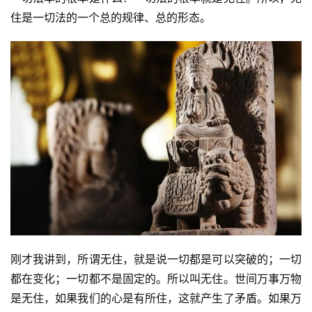
录
住是一切法的一个总的规律、总的形态。
佛
教
艺
术
政
策
法
规
免
责
刚才我讲到，所谓无住，就是说一切都是可以突破的；一切
声
明
都在变化；一切都不是固定的。所以叫无住。世间万事万物
是无住，如果我们的心是有所住，这就产生了矛盾。如果万