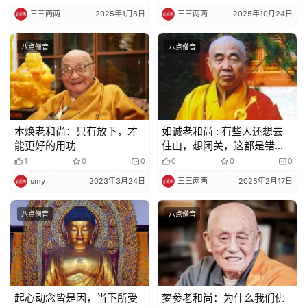
些五欲六尘的熏习
三三两两
2025年1月8日
三三两两
2025年10月24日
八点僧音
八点僧音
本焕老和尚：只有放下，才
如诚老和尚 : 有些人还想去
能更好的用功
住山，想闭关，这都是错误
的
1
0
0
0
0
0
smy
2023年3月24日
三三两两
2025年2月17日
八点僧音
八点僧音
起心动念皆是因，当下所受
梦参老和尚：为什么我们佛