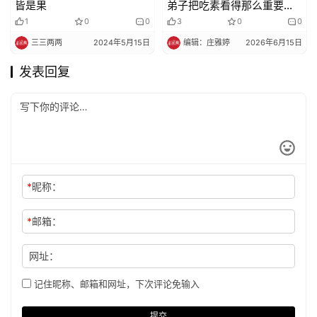
皆是果
弟子把吃素看得那么重要？
看《楞严经》怎么讲
1
0
0
3
0
0
三三两两
2024年5月15日
编辑：庄雅婷
2026年6月15日
发表回复
*
昵称：
*
邮箱：
网址：
记住昵称、邮箱和网址，下次评论免输入
提交