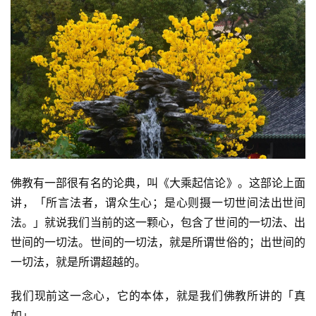
佛教有一部很有名的论典，叫《大乘起信论》。这部论上面
讲，「所言法者，谓众生心；是心则摄一切世间法出世间
法。」就说我们当前的这一颗心，包含了世间的一切法、出
资
世间的一切法。世间的一切法，就是所谓世俗的；出世间的
讯
一切法，就是所谓超越的。
八
我们现前这一念心，它的本体，就是我们佛教所讲的「真
点
如」。