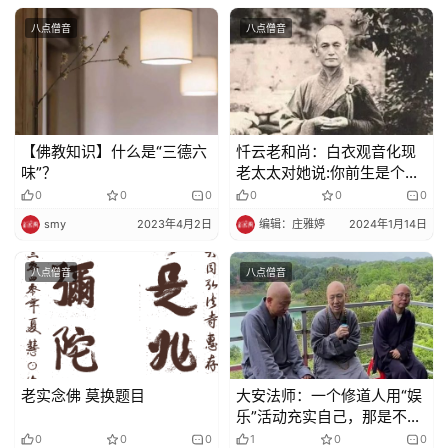
八点僧音
八点僧音
【佛教知识】什么是“三德六
忏云老和尚：白衣观音化现
味”？
老太太对她说:你前生是个出
家人,不要让红尘埋没你的善
0
0
0
0
0
0
根
smy
2023年4月2日
编辑：庄雅婷
2024年1月14日
八点僧音
八点僧音
老实念佛 莫换题目
大安法师：一个修道人用“娱
乐”活动充实自己，那是不适
宜的，要离开人群，离开那
0
0
0
1
0
0