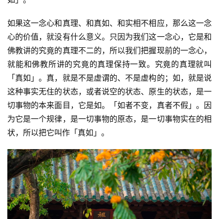
僧
音
如果这一念心和真理、和真如、和实相不相应，那么这一念
心的价值，就没有什么意义。只因为我们这一念心，它是和
高
佛教讲的究竟的真理不二的，所以我们把握现前的一念心，
僧
就能和佛教所讲的究竟的真理保持一致。究竟的真理就叫
访
「真如」。真，就是不是虚谓的、不是虚构的；如，就是说
谈
这种事实无住的状态，或者说空的状态、原生的状态，是一
切事物的本来面目，它是如。「如者不变，真者不假」。因
心
为它是一个规律，是一切事物的原态，是一切事物实在的相
乐
状，所以把它叫作「真如」。
菩
提
专
题
公