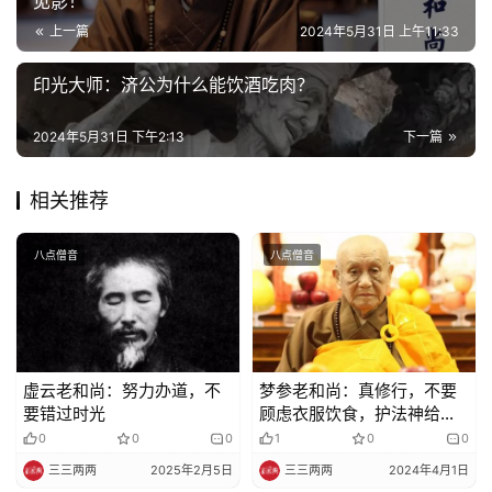
见影！
上一篇
2024年5月31日 上午11:33
印光大师：济公为什么能饮酒吃肉？
2024年5月31日 下午2:13
下一篇
相关推荐
八点僧音
八点僧音
虚云老和尚：努力办道，不
梦参老和尚：真修行，不要
要错过时光
顾虑衣服饮食，护法神给你
送来
0
0
0
1
0
0
三三两两
2025年2月5日
三三两两
2024年4月1日