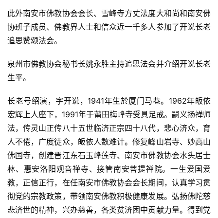
此外南安市佛教协会会长、雪峰寺方丈法度大和尚和南安佛
协班子成员、佛教界人士和信众近一千多人参加了开说长老
追思赞颂法会。
泉州市佛教协会秘书长姚永胜主持追思法会并介绍开说长老
生平。
长老号绍演，字开说，1941年生於厦门马巷。1962年皈依
宏辉上人座下，1991年于莆田梅峰寺受具足戒。嗣义扬禅师
法，传灵山正传八十五世临济正宗四十八代，悲心济众，育
人不倦，广度徒众，皈依人数难计。修复峰山岩寺、妙高山
佛国寺，创建晋江东石玉峰莲寺、南安市佛教协会水头居士
林、惠安洛阳观音禅寺、接管南安菩提禅院。一生爱国爱
教，正信正行，在任南安市佛教协会会长期间，认真学习贯
彻党的宗教政策，带领南安佛教积极健康发展。弘扬佛陀慈
悲济世的精神，兴办慈善，各类贫济困中贡献力量。得到党