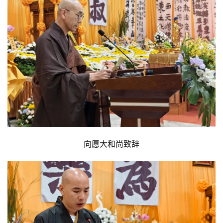
访
谈
心
乐
菩
提
专
题
公
向愿大和尚致辞
益
慈
善
佛
教