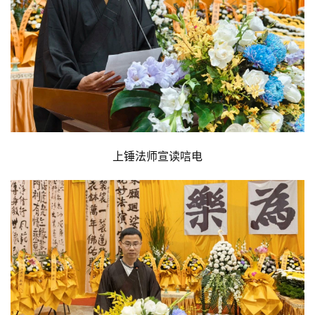
人
登录
注册
物
寺
院
巡
礼
视
上锤法师宣读唁电
频
纪
录
佛
教
艺