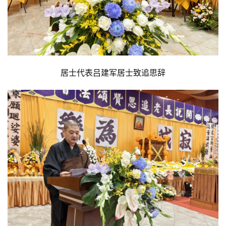
术
政
策
法
规
居士代表吕建军居士致追思辞
免
责
声
明