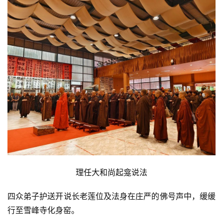
理任大和尚起龛说法
四众弟子护送开说长老莲位及法身在庄严的佛号声中，缓缓
行至雪峰寺化身窑。