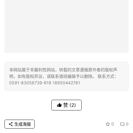
祝福，祈愿长老随愿往生诸佛刹，十方佛土任遨游，见佛闻
法得智慧，随缘幻化度众生；菩提道心常植心中，乘愿再
来，广度有情！
本网站属于非赢利性网站，转载的文章遵循原作者的版权声
明，如有版权异议，请联系值班编辑予以删除。 联系方式：
0591-83056739-818 18950442781