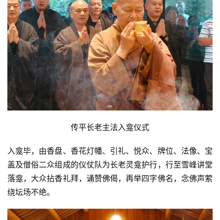
传平长老主法入龛仪式
入龛毕，由香盘、香花灯幡、引礼、悦众、牌位、法像、宝
盖及僧俗二众组成的仪仗队为长老灵龛护行，行至雪峰讲堂
落龛，大众拈香礼拜，诵赞佛偈，再举四字佛名，念佛声萦
绕坛场不绝。