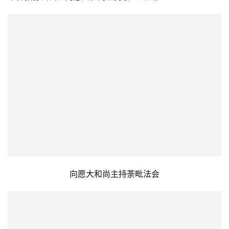
市佛教协会会长向愿大和尚主持荼毗法会。
向愿大和尚主持荼毗法会