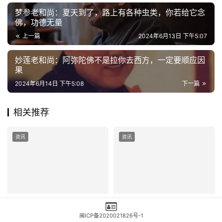
赞
(2)
生成海报
0
0
梦参老和尚：夏天到了，路上有各种虫类，你若给它念
佛，功德无量
上一篇
2024年6月13日 下午5:07
妙莲老和尚：阿弥陀佛不是拉你去西方，一定要顺应因
果
2024年6月14日 下午5:08
下一篇
相关推荐
闽ICP备2020021826号-1
资讯
资讯