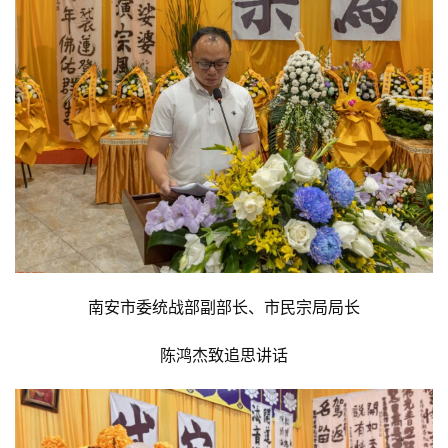
资
讯
八
点
南安市委统战部副部长、市民宗局局长
僧
音
陈鸿杰致追思讲话
高
僧