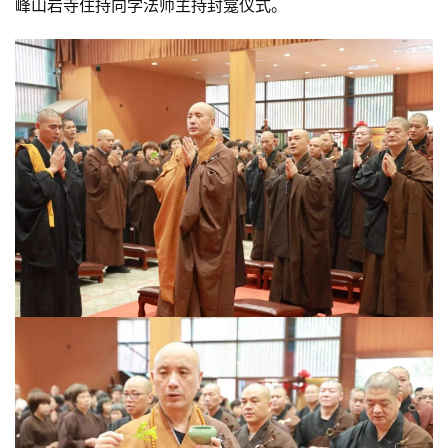
峰山岩寺住持向学法师主持封龛仪式。