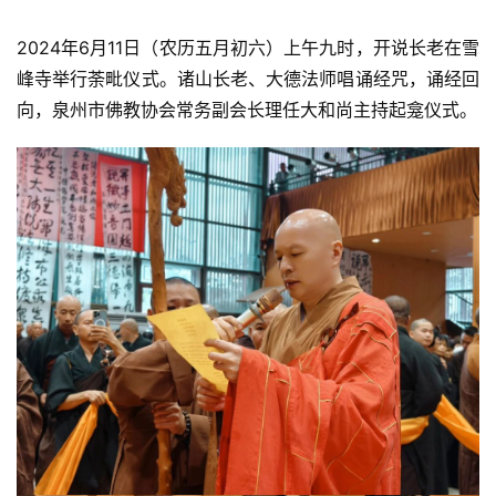
2024年6月11日（农历五月初六）上午九时，开说长老在雪
峰寺举行荼毗仪式。诸山长老、大德法师唱诵经咒，诵经回
向，泉州市佛教协会常务副会长理任大和尚主持起龛仪式。