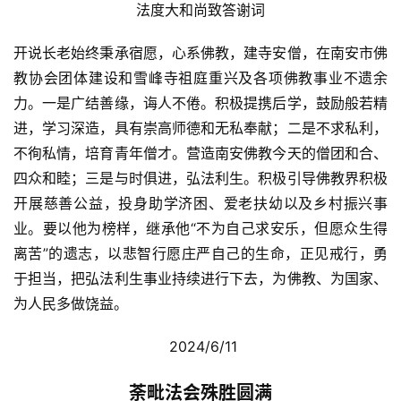
法度大和尚致答谢词
开说长老始终秉承宿愿，心系佛教，建寺安僧，在南安市佛
教协会团体建设和雪峰寺祖庭重兴及各项佛教事业不遗余
力。一是广结善缘，诲人不倦。积极提携后学，鼓励般若精
进，学习深造，具有崇高师德和无私奉献；二是不求私利，
不徇私情，培育青年僧才。营造南安佛教今天的僧团和合、
四众和睦；三是与时俱进，弘法利生。积极引导佛教界积极
开展慈善公益，投身助学济困、爱老扶幼以及乡村振兴事
业。要以他为榜样，继承他“不为自己求安乐，但愿众生得
离苦”的遗志，以悲智行愿庄严自己的生命，正见戒行，勇
于担当，把弘法利生事业持续进行下去，为佛教、为国家、
为人民多做饶益。
 2024/6/11
荼毗法会殊胜圆满