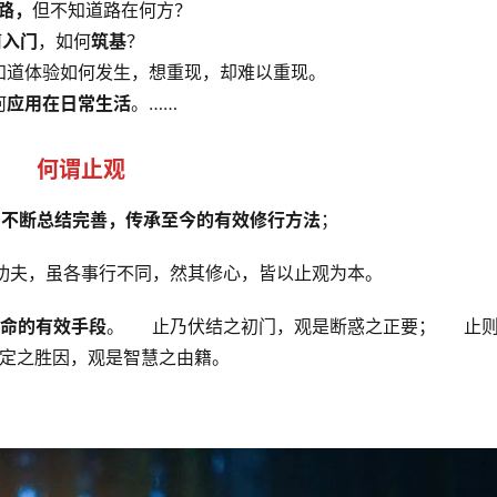
路
，
但不知道路在何方？
何
入门
，如何
筑基
？
知道体验如何发生，想重现，却难以重现。
何
应用在日常生活
。……
何谓止观
，不断总结完善，传承至今的有效修行方法
；
进修功夫，虽各事行不同，然其修心，皆以止观为本。
命的有效手段
。     止乃伏结之初门，观是断惑之正要；     止
是禅定之胜因，观是智慧之由籍。