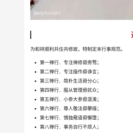
为和祥顺利共住共修故，特制定本行事规范。
第一禅行．专注禅修毋旁骛；
第二禅行．专注操作毋诤言；
第三禅行．简朴生活毋分心；
第四禅行．服从管理毋扰众；
第五禅行．小参大参毋混淆；
第六禅行．尊人敬法毋攀缘；
第七禅行．慎独儆道毋懈墮；
第八禅行．事务自行不烦人；