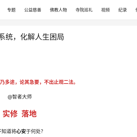
专题
公益慈善
佛教人物
寺院巡礼
视频
纪录
作系统，化解人生困局
乃多途，论其急要，不出止观二法。
@智者大师
实修  落地
不知道将
心安
于何处？