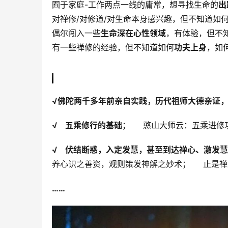
囿于家庭-工作两点一线的庸常，想寻找生命的
出
对禅修/对修道/对生命本身感兴趣，但不知道如
偶尔闯入一些
生命深在心性领域
，有体验，但不
有一些禅修的经验，但不知道如何
功夫上身
，如
√
佛陀两千多年前亲自实践，历代祖师大德亲证
√
五乘修行的基础
；     憨山大师云：五乘
√
伏结断惑，入定发慧，甚至到达禅心、激发慧
养心识之善资，观则策发神解之妙术；     止
……