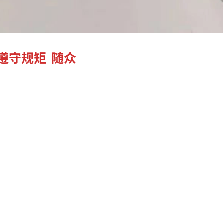
遵守规矩 随众