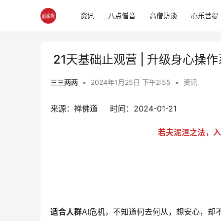
资讯
八点僧音
高僧访谈
心乐菩提
21天基础止观营 | 升级身心操
三三两两
•
2024年1月25日 下午2:55
•
资讯
来源：禅佛道     时间：2024-01-21
若夫泥洹之法，入
适合人群
AI危机，不知道何去何从，想安心，却