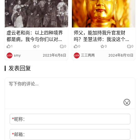
虚云老和尚：以上四种境界
师父，能加持我升官发财
都是病，我今与你们以对治
吗？圣慧法师：我没这个本
之药
事
1
0
0
0
0
0
smy
2023年6月6日
三三两两
2024年8月10日
发表回复
*
昵称：
*
邮箱：