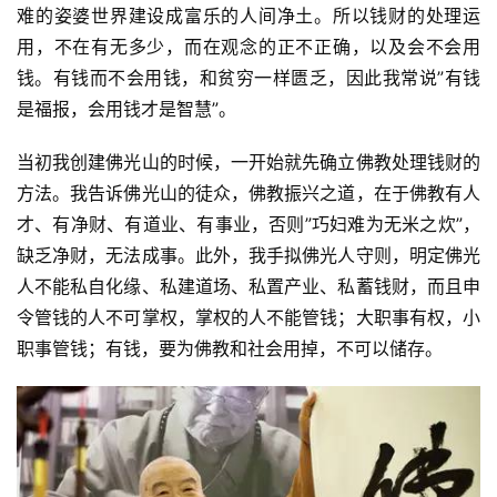
谈
难的姿婆世界建设成富乐的人间净土。所以钱财的处理运
用，不在有无多少，而在观念的正不正确，以及会不会用
心
钱。有钱而不会用钱，和贫穷一样匮乏，因此我常说”有钱
乐
是福报，会用钱才是智慧”。
菩
提
当初我创建佛光山的时候，一开始就先确立佛教处理钱财的
方法。我告诉佛光山的徒众，佛教振兴之道，在于佛教有人
专
才、有净财、有道业、有事业，否则”巧妇难为无米之炊”，
题
缺乏净财，无法成事。此外，我手拟佛光人守则，明定佛光
人不能私自化缘、私建道场、私置产业、私蓄钱财，而且申
公
令管钱的人不可掌权，掌权的人不能管钱；大职事有权，小
益
慈
职事管钱；有钱，要为佛教和社会用掉，不可以储存。
善
佛
教
人
登录
注册