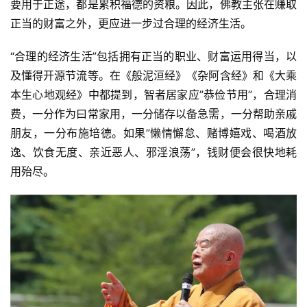
要用于正途，都是累积福德的资粮。因此，佛教主张在赚取
正当的财富之外，更应进一步过合理的经济生活。
“合理的经济生活”包括拥有正当的职业、财富运用得当，以
及懂得开源节流等。在《般泥洹经》《杂阿含经》和《大乘
本生心地观经》中都提到，智者居家应”恭俭节用”，合理消
费，一分作为曰常家用，一分储存以备急需，一分帮助亲戚
朋友，一分布施培德。如果”懒情懈怠、赌博嬉戏、喝酒放
逸、饮食无度、亲近恶人、邪淫浪荡”，钱财便会很快地耗
用殆尽。