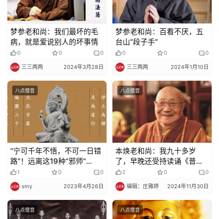
梦参老和尚：我们最坏的毛
梦参老和尚：百看不厌，五
病，就是爱说别人的坏事情
台山“段子手”
0
0
0
0
0
0
三三两两
2024年3月28日
三三两两
2024年1月10日
八点僧音
八点僧音
“宁可千年不悟，不可一日错
本焕老和尚：我九十多岁
路”！远离这19种“邪师”
了，早晚还受持读诵《普贤
（一）
行愿品》十几遍
1
0
0
2
0
0
smy
2023年4月26日
编辑：庄雅婷
2024年11月30日
八点僧音
八点僧音