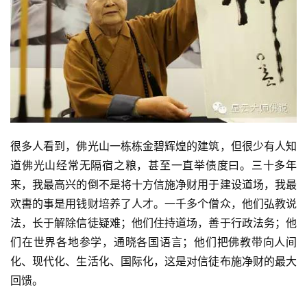
物
寺
院
巡
礼
视
很多人看到，佛光山一栋栋金碧辉煌的建筑，但很少有人知
频
道佛光山经常无隔宿之粮，甚至一直举债度曰。三十多年
来，我最高兴的倒不是将十方信施净财用于建设道场，我最
纪
欢軎的事是用钱财培养了人才。一千多个僧众，他们弘教说
录
法，长于解除信徒疑难；他们住持道场，善于行政法务；他
们在世界各地参学，通晓各国语言；他们把佛教带向人间
佛
教
化、现代化、生活化、国际化，这是对信徒布施净财的最大
艺
回馈。
术