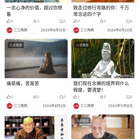
一念心净的价值，超过你想
致走过修行弯路的你：千万
象
常念这四个字
0
0
0
0
0
0
三三两两
2025年6月10日
三三两两
2024年6月20日
八点僧音
八点僧音
痛是痛，苦是苦
我们现在念佛的境界到什么
程度，要清楚！
0
0
0
2
0
0
三三两两
2024年8月2日
三三两两
2024年11月8日
八点僧音
八点僧音