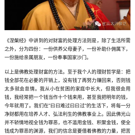
《涅槃经》中讲到的对财富的处理方法则是，除了生活所需
之外，分为四份：一份供养父母妻子，一份补助仆佣属下，
资
一份施给亲属朋友，一份奉事国家沙门。
讯
以上是佛教处理财富的方法。至于我个人的理财哲学是：把
八
钱全部花在必要的开销上，没有钱了再努力赚回来，否则钱
点
太多就会怠情。我从小在贫困的家庭中长大，但我很会用
僧
钱，我经常把一个钱当作十个钱来用，甚至我把明年的钱，
音
今年就用了。我们在”曰曰难过曰曰过”的生活下，将每一分
净财都用在培养人才、弘法利生的佛教事业上。因此佛光山
高
僧
并不轿情地视全钱为罪恶，也不滥用金钱、积聚金钱，使全
访
钱成为罪恶的渊源，我们的信念是要借着佛教的力量，把苦