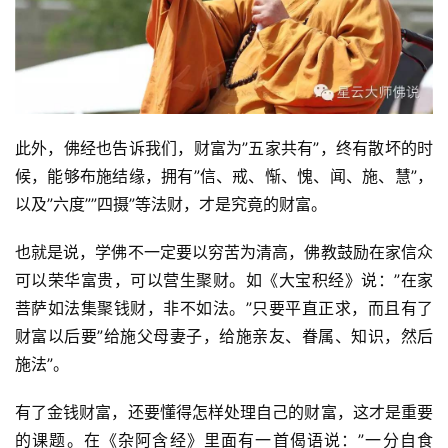
此外，佛经也告诉我们，财富为”五家共有”，终有散坏的时
候，能够布施结缘，拥有”信、戒、惭、愧、闻、施、慧”，
以及”六度””四摄”等法财，才是究竟的财富。
也就是说，学佛不一定要以穷苦为清高，佛教鼓励在家信众
可以荣华富贵，可以营生聚财。如《大宝积经》说：”在家
菩萨如法集聚钱财，非不如法。”只要平直正求，而且有了
财富以后要”给施父母妻子，给施亲友、眷属、知识，然后
施法”。
有了金钱财富，还要懂得怎样处理自己的财富，这才是重要
的课题。在《杂阿含经》里面有一首偈语说：”一分自食