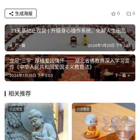
生成海报
0
0
21天基础止观营 | 升级身心操作系统，化解人生困局
上一篇
2024年1月25日 下午2:55
立足“三学” 厚植爱国情怀——湖北省佛教界深入学习宣
传《中华人民共和国爱国主义教育法》
2024年1月25日 下午3:03
下一篇
相关推荐
八点僧音
八点僧音