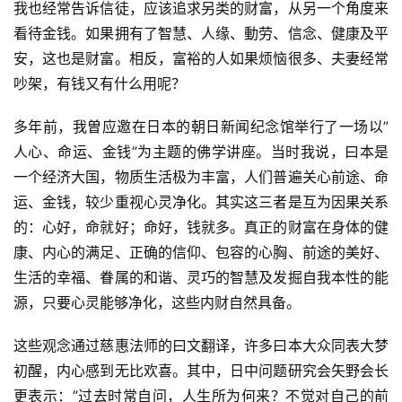
我也经常告诉信徒，应该追求另类的财富，从另一个角度来
政
看待金钱。如果拥有了智慧、人缘、動劳、信念、健康及平
策
安，这也是财富。相反，富裕的人如果烦恼很多、夫妻经常
法
吵架，有钱又有什么用呢？
规
多年前，我曽应邀在日本的朝日新闻纪念馆举行了一场以”
免
人心、命运、金钱”为主题的佛学讲座。当时我说，曰本是
责
一个经济大国，物质生活极为丰富，人们普遍关心前途、命
声
运、金钱，较少重视心灵净化。其实这三者是互为因果关系
明
的：心好，命就好；命好，钱就多。真正的财富在身体的健
康、内心的满足、正确的信仰、包容的心胸、前途的美好、
生活的幸福、眷属的和谐、灵巧的智慧及发掘自我本性的能
源，只要心灵能够净化，这些内财自然具备。
这些观念通过慈惠法师的曰文翻译，许多曰本大众同表大梦
初醒，内心感到无比欢喜。其中，日中问题研究会矢野会长
更表示：”过去时常自问，人生所为何来？不觉对自己的前