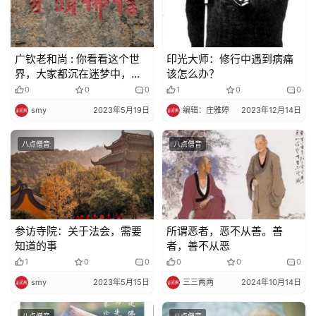
术
政
广钦老和尚 : 你看看这个世
印光大师：修行中遇到病痛
策
界，大家都沉在迷梦中，追
该怎么办？
法
逐名利，你争我夺
0
0
0
1
0
0
规
smy
2023年5月19日
编辑：庄雅婷
2023年12月14日
免
八点僧音
八点僧音
责
声
明
参访寺院：关于法会，需要
所谓恶者，恶不从善。善
知道的事
者，善不从恶
1
0
0
0
0
0
smy
2023年5月15日
三三两两
2024年10月14日