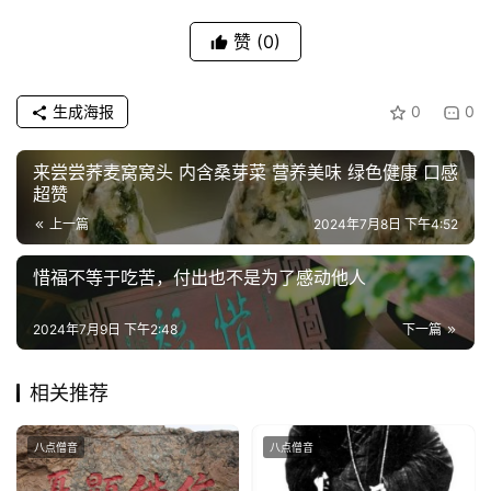
人
登录
注册
赞
(0)
物
寺
生成海报
0
0
院
巡
来尝尝荞麦窝窝头 内含桑芽菜 营养美味 绿色健康 口感
礼
超赞
上一篇
2024年7月8日 下午4:52
视
频
惜福不等于吃苦，付出也不是为了感动他人
2024年7月9日 下午2:48
下一篇
纪
录
相关推荐
佛
教
八点僧音
八点僧音
艺