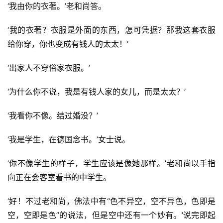
‘我由你的衣著。’老和尚答。
‘我的衣著？衣服是外面的东西，怎可凭据？那我这套衣服
给你穿，你也变成有钱人的太太！’
‘出家人不穿俗家衣服。’
‘为什么你不说，我是有钱人家的女儿，而是太太？’
资
讯
‘我看你不像。结过婚没？’
‘我是学生，在德国念书。’女士说。
八
点
‘你不像学生的样子，学生应该是像她那样。’老和尚以手指
僧
音
向正在会客室看书的中学生。
‘好！不过老和尚，佛法中有“色不异空，空不异色，色即是
高
空，空即是色”的说法，但是空中还有一个妙有。’说完即起
僧