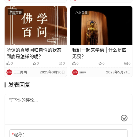
八点僧音
八点僧音
所谓的真我回归自性的状态
我们一起来学佛 | 什么是四
到底是怎样的呢？
无畏？
0
0
0
0
0
0
三三两两
2025年6月30日
smy
2023年5月21日
发表回复
*
昵称：