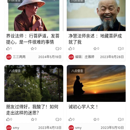
八点僧音
八点僧音
界诠法师 ：行菩萨道，发菩
净慧法师亲述 ：地藏菩萨成
提心，是一件很难的事情
就了我
1
0
0
3
0
0
三三两两
2024年5月19日
编辑：庄雅婷
2023年9月28日
八点僧音
八点僧音
朋友过得好，我酸了！如何
诫初心学人文 ！
走出这样的迷思？
0
0
0
0
0
0
smy
2023年4月13日
smy
2023年5月10日