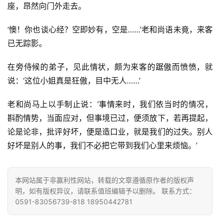
访
座，昂然向门外走去。
谈
‘懊！你也谈心经？空即妙有，空是……’老和尚语未竟，来客
心
已无踪影。
乐
菩
在旁侍候的弟子，见此情状，颇为来客的踞傲而愤愤，就
提
说：‘这位小姐真是狂傲，目中无人……’
老和尚马上以手制止说：‘事情来时，我们依当时的情况，
专
题
斟酌情势，当面应对，但事境已过，便须放下，若再提起，
论是论非，批评好坏，便是造口业，就是我们的过失。别人
公
好坏是别人的事，我们不必把它带到我们心里来烦恼。’
益
慈
善
本网站属于非赢利性网站，转载的文章遵循原作者的版权声
明，如有版权异议，请联系值班编辑予以删除。 联系方式：
0591-83056739-818 18950442781
佛
教