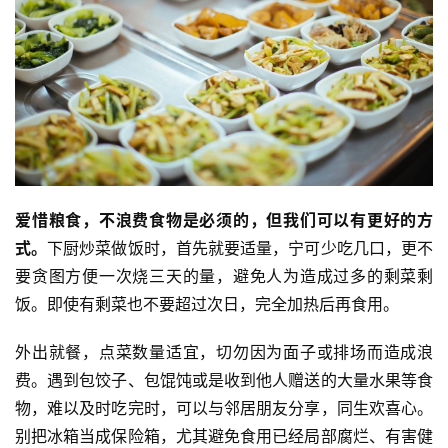
爱惜粮食，不浪费食物是必须的，但我们可以有更好的方
式。
下厨炒菜做饭时，首先就要适量，宁可少吃几口，更不
要贪图方便一次烧三天的量，避免人为造成过多的剩菜剩
饭。即使有剩菜也不要超过次日，完全加热后再食用。
外出就餐，点菜数量适宜，切勿因为面子或排场而造成浪
费。遇到包饺子、包馄饨或是收到他人赠送的大量水果等食
物，难以及时吃完时，可以与邻居朋友分享，同生欢喜心。
资
别把冰箱当成保险箱，尤其避免食用已经局部腐烂、有害健
讯