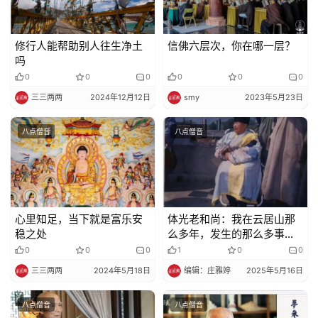
修行人能帮助别人往生净土
信佛六层次，你在哪一层？
吗
0
0
0
0
0
0
三三两两
2024年12月12日
smy
2023年5月23日
八点僧音
八点僧音
心里知足，当下就是富乐安
体光老和尚：我在云居山那
稳之处
么多年，发生的那么多事
情，我真算是相信因果了
0
0
0
1
0
0
呀！
三三两两
2024年5月18日
编辑：庄雅婷
2025年5月16日
八点僧音
八点僧音