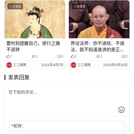
八点僧音
八点僧音
要时刻提醒自己，修行之路
界诠法师：你不读经、不闻
不退转
法，就不知道谁讲的是正确
的
1
0
0
0
0
0
三三两两
2025年4月7日
三三两两
2025年5月30日
发表回复
*
昵称：