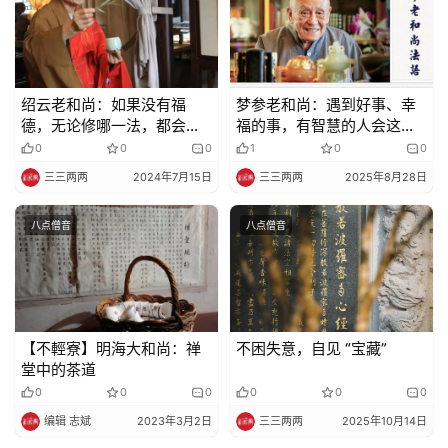
绍云老和尚：如果没有福
梦参老和尚：遇到好事、幸
德，无论修哪一法，都会有
福的事，有智慧的人会这样
种种的障碍
做
0
0
0
1
0
0
三三两两
2024年7月15日
三三两两
2025年8月28日
八点僧音
八点僧音
【不輕寮】明海大和尚：禅
不困失意，自见 “宝藏”
堂中的茶道
0
0
0
0
0
0
编辑 志斌
2023年3月2日
三三两两
2025年10月14日