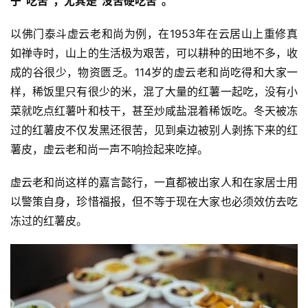
于“吃苦”，尤其是“没苦硬吃苦”。
以佛门泰斗虚云老和尚为例，在1953年在云居山上重修真
如禅寺时，山上的生活极为艰苦，可以耕种的田地不多，收
成的谷很少，物资匮乏。114岁的虚云老和尚吃得和大家一
样，稀饭里只有很少的米，混了大量的红薯一起吃，没有小
菜就吃点红薯叶和枝干，甚至炒咸盐混着稀饭吃。冬天被冻
过的红薯皮不仅发黑还很苦，见到桌边被别人剥拣下来的红
薯皮，虚云老和尚一声不响捡起来吃掉。
虚云老和尚这样的嘉言懿行，一直都被出家人和在家居士用
以警策自身，珍惜福报，但不等于现在大家也必须效仿去吃
冻过的红薯皮。