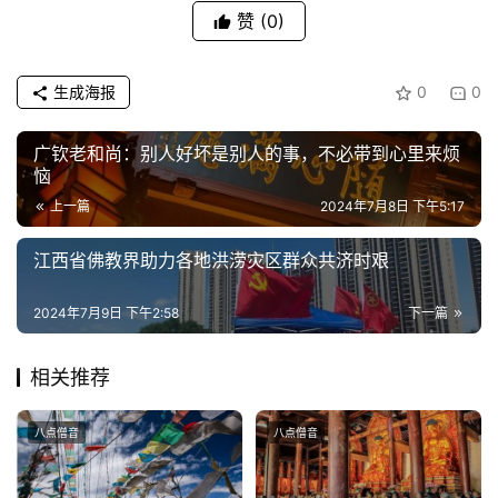
赞
(0)
生成海报
0
0
广钦老和尚：别人好坏是别人的事，不必带到心里来烦
恼
上一篇
2024年7月8日 下午5:17
江西省佛教界助力各地洪涝灾区群众共济时艰
2024年7月9日 下午2:58
下一篇
相关推荐
八点僧音
八点僧音