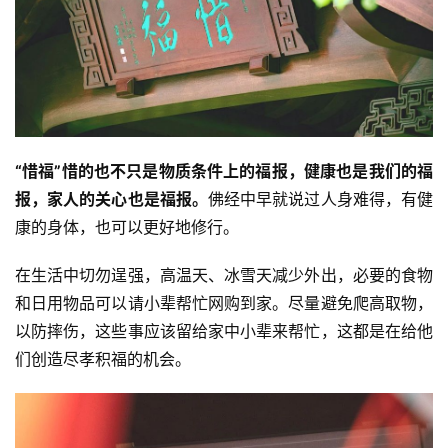
频
纪
录
佛
“惜福”惜的也不只是物质条件上的福报，健康也是我们的福
教
报，家人的关心也是福报。
佛经中早就说过人身难得，有健
艺
术
康的身体，也可以更好地修行。
在生活中切勿逞强，高温天、冰雪天减少外出，必要的食物
政
策
和日用物品可以请小辈帮忙网购到家。尽量避免爬高取物，
法
以防摔伤，这些事应该留给家中小辈来帮忙，这都是在给他
规
们创造尽孝积福的机会。
免
责