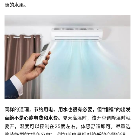
康的水果。
八
点
僧
音
高
僧
访
谈
心
乐
菩
同样的道理，
节约用电、用水也很有必要，但“惜福”的出发
提
点绝不是心疼电费和水费。
夏天高温时，该开空调降温时就
要开，温度可以控制在25度左右，体感舒适即可。尽量选
专
购节能型的“绿色家电”，例如耗电量相对较低的变频空调，