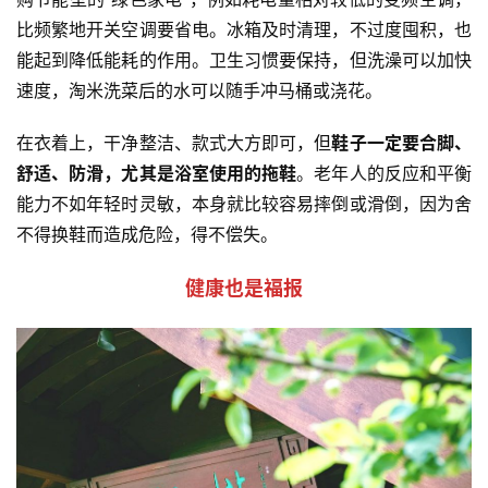
题
比频繁地开关空调要省电。冰箱及时清理，不过度囤积，也
能起到降低能耗的作用。卫生习惯要保持，但洗澡可以加快
公
速度，淘米洗菜后的水可以随手冲马桶或浇花。
益
慈
在衣着上，干净整洁、款式大方即可，但
鞋子一定要合脚、
善
舒适、防滑，尤其是浴室使用的拖鞋
。老年人的反应和平衡
能力不如年轻时灵敏，本身就比较容易摔倒或滑倒，因为舍
佛
教
不得换鞋而造成危险，得不偿失。
人
登录
注册
物
健康也是福报
寺
院
巡
礼
视