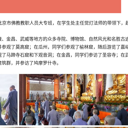
24届北京市佛教教职人员大专班，在学生处主任觉灯法师的带领下，
掖、金昌、武威等地方的众多寺院、博物馆、自然风光和名胜古
并参观了莫高窟；在瓜州，同学们参观了榆林窟，随后游览了嘉
观了马蹄寺石窟和下观音洞；在金昌，同学们参访了圣容寺；在
建筑群，并参访了鸠摩罗什寺。