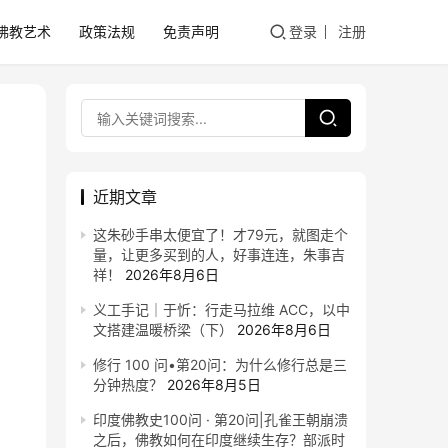
佛教艺术
政策法规
免责声明
登录
注册
近期文章
这朱砂手串太便宜了！才79元，就图走个
量，让更多买到的人，好事连连，朱事吉
祥！
2026年8月6日
义工手记｜于忻：行走马拉维 ACC，以中
文搭建温暖桥梁（下）
2026年8月6日
修行 100 问•第20问：为什么修行总是三
分钟热度？
2026年8月5日
印度佛教史100问 · 第20问|孔雀王朝崩溃
之后，佛教如何在印度继续生存？部派时