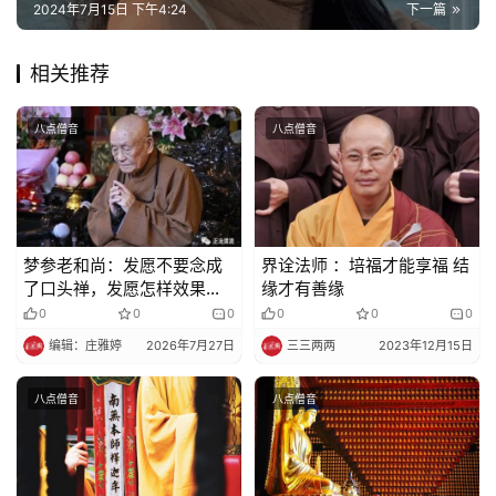
巡
2024年7月15日 下午4:24
下一篇
礼
相关推荐
视
频
八点僧音
八点僧音
纪
录
佛
梦参老和尚：发愿不要念成
界诠法师 ：培福才能享福 结
了口头禅，发愿怎样效果才
缘才有善缘
教
大？
0
0
0
0
0
0
艺
术
编辑：庄雅婷
2026年7月27日
三三两两
2023年12月15日
八点僧音
八点僧音
政
策
法
规