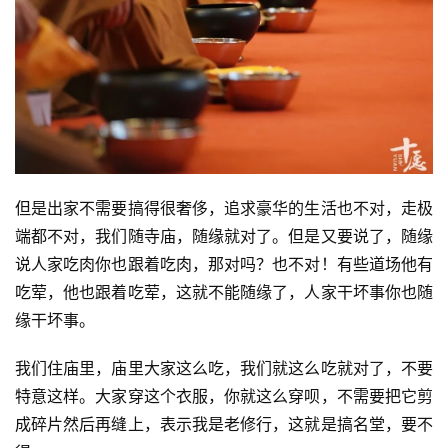
资
讯
八
点
僧
音
但是出家不需要搞得很奢侈，追求豪华的生活也不对，走极
端都不对，我们随寺庙，随缘就对了。但是又要说了，随缘
高
说人家吃肉你也跟着吃肉，那对吗？也不对！有些道场他有
僧
吃荤，他也跟着吃荤，这就不能随缘了，人家干坏事你也随
访
缘干坏事。
谈
我们住庙里，庙里大家这么吃，我们就这么吃就对了，不要
心
特意这样。大家穿这个衣服，你就这么穿呗，不需要把它剪
乐
成碎片然后再缝上，表示我是老修行，这就是搞名堂，要不
菩