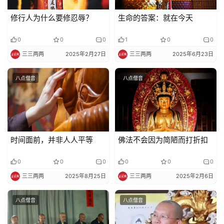
修行人为什么要修忍辱？
生命的答案：就在今天
免
责
0
0
0
1
0
0
声
三三两两
2025年2月27日
三三两两
2025年6月23日
明
八点僧音
八点僧音
时间面前，并非人人平等
佛法不会因为简陋而打折扣
0
0
0
0
0
0
三三两两
2025年8月25日
三三两两
2025年2月6日
八点僧音
八点僧音