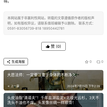
得。
提
专
本网站属于非赢利性网站，转载的文章遵循原作者的版权声
题
明，如有版权异议，请联系值班编辑予以删除。 联系方式：
0591-83056739-818 18950442781
公
益
赞
(0)
慈
善
生成海报
0
0
佛
教
大愿法师：一定要注重于身体的不断净化
人
登录
注册
物
上一篇
2024年7月15日 下午2:29
寺
头皮油脂“清道夫”！千年盐湖盐泥+北极光云杉，3天不
院
洗头不油也不痒，头发像丝绸一样顺滑！