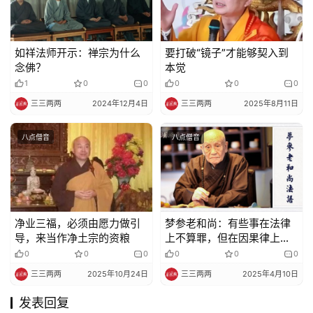
如祥法师开示：禅宗为什么
要打破“镜子”才能够契入到
念佛？
本觉
1
0
0
0
0
0
三三两两
2024年12月4日
三三两两
2025年8月11日
八点僧音
八点僧音
净业三福，必须由愿力做引
梦参老和尚：有些事在法律
导，来当作净土宗的资粮
上不算罪，但在因果律上就
是罪
0
0
0
0
0
0
三三两两
2025年10月24日
三三两两
2025年4月10日
发表回复