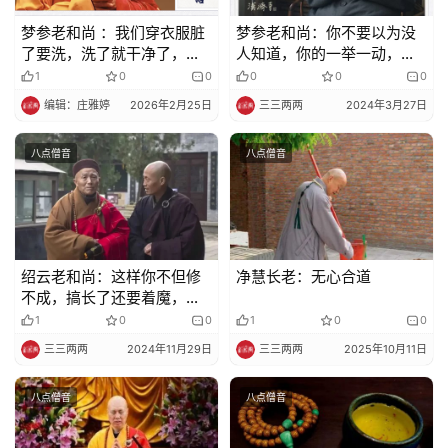
政
梦参老和尚 ：我们穿衣服脏
梦参老和尚：你不要以为没
策
了要洗，洗了就干净了，忏
人知道，你的一举一动，佛
法
悔的意思就是这样
菩萨都照着
1
0
0
0
0
0
规
编辑：庄雅婷
2026年2月25日
三三两两
2024年3月27日
免
八点僧音
八点僧音
责
声
明
绍云老和尚：这样你不但修
净慧长老：无心合道
不成，搞长了还要着魔，非
着魔不可
1
0
0
1
0
0
三三两两
2024年11月29日
三三两两
2025年10月11日
八点僧音
八点僧音