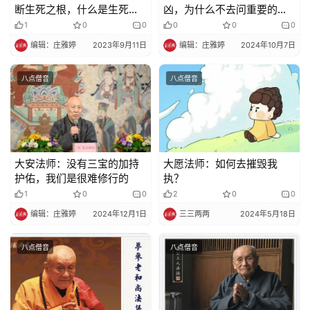
断生死之根，什么是生死之
凶，为什么不去问重要的问
根呢？
题？
1
0
0
0
0
0
寺
编辑：庄雅婷
2023年9月11日
编辑：庄雅婷
2024年10月7日
院
巡
八点僧音
八点僧音
礼
视
频
大安法师：没有三宝的加持
大愿法师：如何去摧毁我
护佑，我们是很难修行的
执？
纪
1
0
0
2
0
0
录
编辑：庄雅婷
2024年12月1日
三三两两
2024年5月18日
佛
八点僧音
八点僧音
教
艺
术