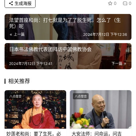
生成海报
0
0
心
乐
法望首座和尚：打七就是为了了脱生死，怎么了（生
死）呢
菩
提
上一篇
2024年7月12日 下午12:36
日本书法佛教代表团拜访中国佛教协会
专
题
2024年7月12日 下午12:41
下一篇
公
相关推荐
益
慈
善
八点僧音
八点僧音
佛
教
人
登录
注册
妙莲老和尚：要了生死，必
大安法师：问命运，问吉
物