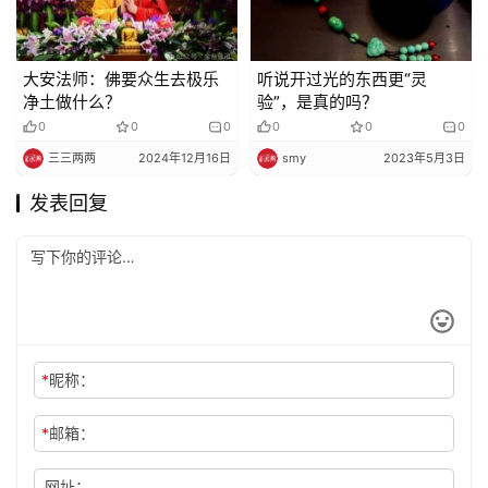
大安法师：佛要众生去极乐
听说开过光的东西更“灵
净土做什么？
验”，是真的吗？
0
0
0
0
0
0
三三两两
2024年12月16日
smy
2023年5月3日
发表回复
*
昵称：
*
邮箱：
网址：