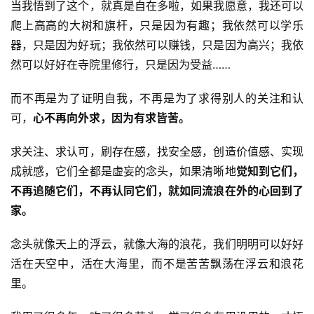
当我悟到了这个，就真是自在多啦，如果我愿意，我还可以
录
爬上高高的大树和旗杆，只是因为有趣；我依然可以学乐
佛
器，只是因为好玩；我依然可以赚钱，只是因为高兴；我依
教
然可以好好在寺院里修行，只是因为受益……
艺
术
而不再是为了证明自我，不再是为了求得别人的关注和认
可，
心不再向外求，因为有求皆苦。
政
策
求关注、求认可，刷存在感，找安全感，创造价值感、实现
法
成就感，它们全都是虚妄的念头，如果清晰地
觉知到它们，
规
不再追随它们，不再认同它们，就如同流浪在外的心回到了
家。
免
责
念头就像天上的浮云，就像大海的浪花，我们明明可以好好
声
活在天空中，活在大海里，而不是苦苦飘荡在浮云和浪花
明
里。