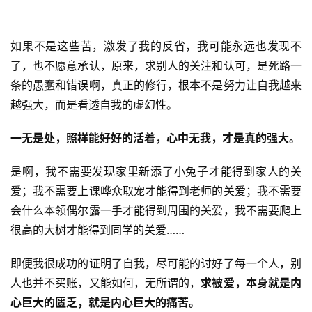
僧
音
如果不是这些苦，激发了我的反省，我可能永远也发现不
高
了，也不愿意承认，原来，求别人的关注和认可，是死路一
僧
条的愚蠢和错误啊，真正的修行，根本不是努力让自我越来
访
越强大，而是看透自我的虚幻性。
谈
一无是处，照样能好好的活着，心中无我，才是真的强大。
心
乐
是啊，我不需要发现家里新添了小兔子才能得到家人的关
菩
爱；我不需要上课哗众取宠才能得到老师的关爱；我不需要
提
会什么本领偶尔露一手才能得到周围的关爱，我不需要爬上
很高的大树才能得到同学的关爱……
专
题
即便我很成功的证明了自我，尽可能的讨好了每一个人，别
人也并不买账，又能如何，无所谓的，
求被爱，本身就是内
公
心巨大的匮乏，就是内心巨大的痛苦。
益