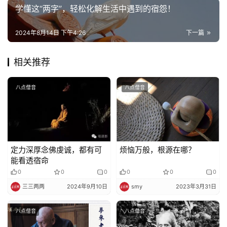
学懂这“两字”，轻松化解生活中遇到的宿怨！
2024年8月14日 下午4:26
下一篇
相关推荐
八点僧音
八点僧音
定力深厚念佛虔诚，都有可
烦恼万般，根源在哪？
能看透宿命
0
0
0
0
0
0
三三两两
2024年9月10日
smy
2023年3月31日
八点僧音
八点僧音