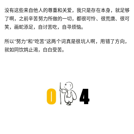
慈
没有这些来自他人的尊重和关爱，我只是存在本身，就足够
善
了啊，之前辛苦努力所做的一切，都很可怜、很荒唐、很可
笑，画蛇添足，自讨苦吃，自寻烦恼。
佛
教
所以“努力”和“吃苦”这两个词真是很坑人啊，用错了方向，
人
登录
注册
就如同饮鸩止渴，白白受苦。
物
寺
院
巡
礼
视
频
纪