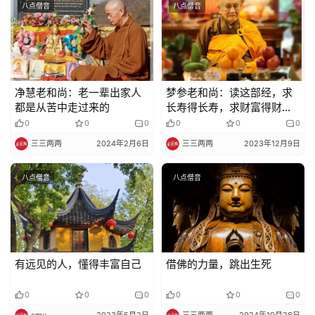
八点僧音
八点僧音
净慧老和尚：老一辈出家人
梦参老和尚：读这部经，求
都是从苦中走过来的
长寿得长寿，求财富得财富
无量
0
0
0
0
0
0
三三两两
2024年2月6日
三三两两
2023年12月9日
八点僧音
八点僧音
有远见的人，懂得丰富自己
借佛的力量，跳出生死
0
0
0
0
0
0
smy
2023年5月2日
三三两两
2024年10月28日