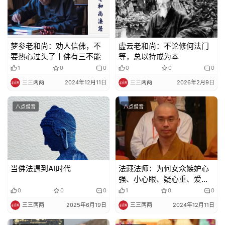
梦参老和尚：劝人信佛，不
虚云老和尚：不论修何法门
要热心过头了丨佛有三不能
等，总以持戒为本
1
0
0
0
0
0
三三两两
2024年12月11日
三三两两
2026年2月9日
八点僧音
八点僧音
当佛法遇到AI时代
法藏法师：为何女众嫉妒心
强、小心眼、疑心重、爱计
较，如何修
0
0
0
1
0
0
三三两两
2025年6月19日
三三两两
2024年12月11日