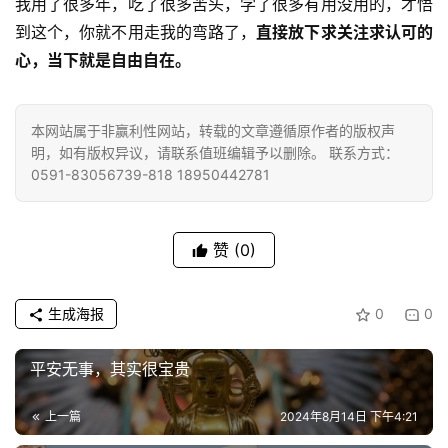
我用了很多年，吃了很多苦头，学了很多有用没用的，才悟
到这个，你就不用走我的弯路了，
直接放下求关注求认可的
心，当下就是自由自在。
本网站属于非赢利性网站，转载的文章遵循原作者的版权声
明，如有版权异议，请联系值班编辑予以删除。 联系方式：
0591-83056739-818 18950442781
赞
(0)
生成海报
0
0
平安无事，其实很宝贵
上一篇
2024年8月14日 下午4:21