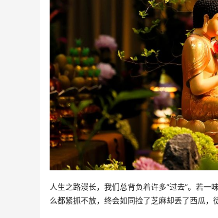
人生之路漫长，我们总背负着许多“过去”。若一
么都紧抓不放，终会如同捡了芝麻却丢了西瓜，