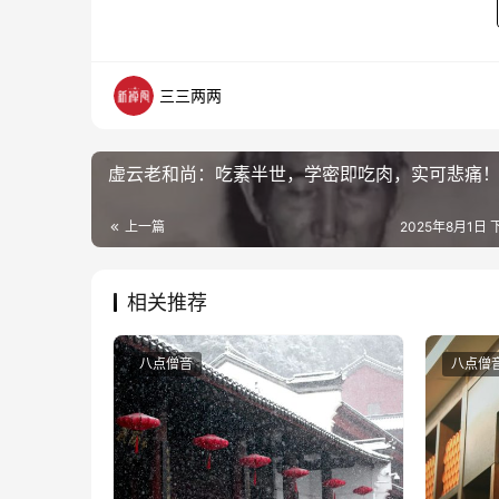
三三两两
虚云老和尚：吃素半世，学密即吃肉，实可悲痛
上一篇
2025年8月1日 
相关推荐
八点僧音
八点僧