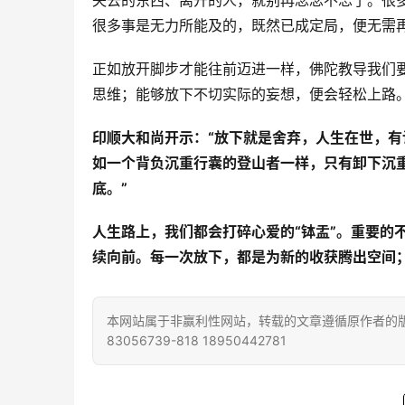
失去的东西、离开的人，就别再念念不忘了。很
很多事是无力所能及的，既然已成定局，便无需
正如放开脚步才能往前迈进一样，佛陀教导我们
思维；能够放下不切实际的妄想，便会轻松上路
印顺大和尚开示：“放下就是舍弃，人生在世，
如一个背负沉重行囊的登山者一样，只有卸下沉
底。”
人生路上，我们都会打碎心爱的“钵盂”。重要的
续向前。每一次放下，都是为新的收获腾出空间
本网站属于非赢利性网站，转载的文章遵循原作者的版
83056739-818 18950442781