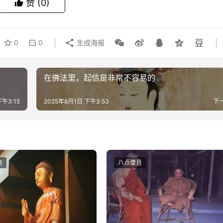
赞
(0)
0
0
生成海报
！
在佛法里，起信是非常不容易的
下午3:15
2025年8月1日 下午3:53
下
音
八点僧音