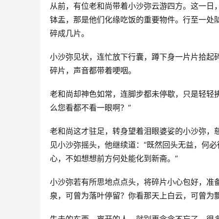
从前，有位老和尚带着小沙弥云游四方。这一日
钵盂，那是他们化缘吃饭的重要物件。行至一处陡
碎成几片。
小沙弥见状，连忙放下行囊，蹲下身一片片拾起碎
碎片，声音都带着哽咽。
老和尚却神色如常，连脚步都未停歇，只是轻轻
么您看都不看一眼啊？”
老和尚这才驻足，转身望着泪眼婆娑的小沙弥，慈
见小沙弥摇头，他继续道：“既然回头无益，何
心，不如想想前方何处能化到新斋。”
小沙弥若有所思地点点头，将碎片小心包好，准
泉，可曾为落叶停留？你看那天上白云，可曾为飘