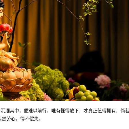
味沉湎其中，便难以前行。唯有懂得放下，才真正值得拥有，倘
徒然劳心，得不偿失。