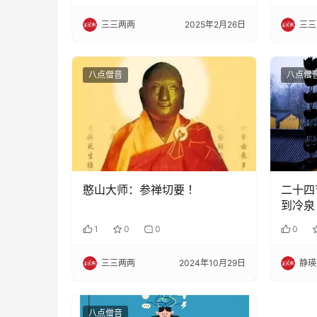
三三两两
2025年2月26日
三三
八点僧音
八点僧
憨山大师：参禅切要 ！
二十四
到冷泉
1
0
0
0
三三两两
2024年10月29日
静瑛
八点僧音