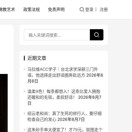
佛教艺术
政策法规
免责声明
登录
注册
近期文章
马拉维ACC学子｜台北求学深耕三门外
语，他选择走出舒适圈奔赴远方
2026年8
月8日
温柔9色！每条都想入！这条比爱人拥抱
还暖和的毛毯，柔软舒适！
2026年8月7
日
绍云老和尚：真了生死的修行人，要仔细
检查自己的发心
2026年8月7日
这朱砂手串太便宜了！才79元，就图走个