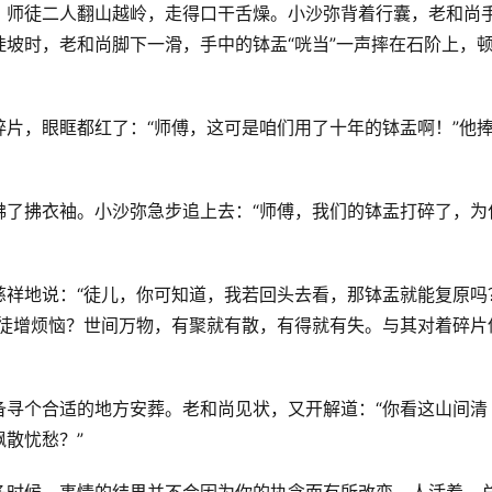
，师徒二人翻山越岭，走得口干舌燥。小沙弥背着行囊，老和尚
坡时，老和尚脚下一滑，手中的钵盂“咣当”一声摔在石阶上，
片，眼眶都红了：“师傅，这可是咱们用了十年的钵盂啊！”他
拂了拂衣袖。小沙弥急步追上去：“师傅，我们的钵盂打碎了，为
祥地说：“徒儿，你可知道，我若回头去看，那钵盂就能复原吗
必徒增烦恼？世间万物，有聚就有散，有得就有失。与其对着碎片
备寻个合适的地方安葬。老和尚见状，又开解道：“你看这山间清
散忧愁？”