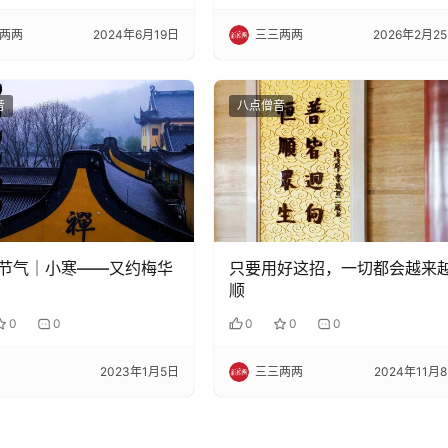
两两
2024年6月19日
三三两两
2026年2月2
音
八点僧音
节气｜小寒——又约梅华
只要用好这招，一切都会越来
顺
0
0
0
0
0
2023年1月5日
三三两两
2024年11月