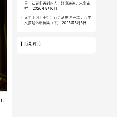
量，让更多买到的人，好事连连，朱事吉
祥！
2026年8月6日
义工手记｜于忻：行走马拉维 ACC，以中
文搭建温暖桥梁（下）
2026年8月6日
近期评论
若什