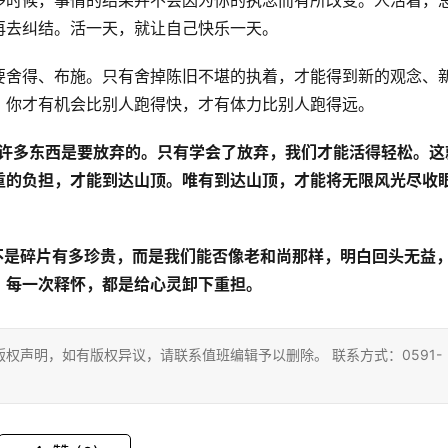
多时候，事情的结果并不会因为你的执念而有所改变。人活着，
再去纠结。活一天，就让自己快乐一天。
要舍得、布施。只有舍掉陈旧不堪的执着，才能得到新的观念、
。你才有机会比别人跑得快，才有体力比别人跑得远。
有许多东西是要放弃的。只有学会了放弃，我们才能活得轻松。这
重的负担，才能到达山顶。唯有到达山顶，才能将无限风光尽收
不是碎片有多珍贵，而是我们能否像老和尚那样，明白回头无益
；每一次释怀，都是给心灵卸下重担。
权声明，如有版权异议，请联系值班编辑予以删除。 联系方式：0591-