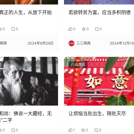
真正的人生，从放下开始
若欲转贫为富，应当多积阴德
0
0
0
0
0
两两
2024年9月29日
三三两两
2024年12月1
音
八点僧音
和尚：佛说一大藏经，无
让烦恼当处出生，随处灭尽
果”二字
0
0
1
0
0